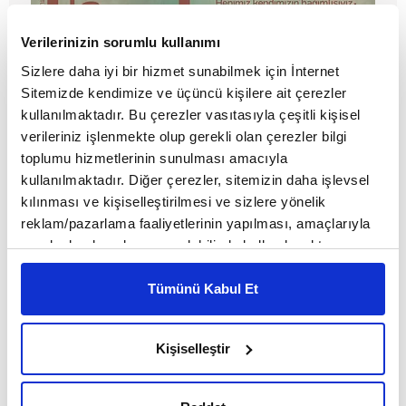
Verilerinizin sorumlu kullanımı
Sizlere daha iyi bir hizmet sunabilmek için İnternet
Sitemizde kendimize ve üçüncü kişilere ait çerezler
kullanılmaktadır. Bu çerezler vasıtasıyla çeşitli kişisel
verileriniz işlenmekte olup gerekli olan çerezler bilgi
toplumu hizmetlerinin sunulması amacıyla
Bağımlılık
kullanılmaktadır. Diğer çerezler, sitemizin daha işlevsel
kılınması ve kişiselleştirilmesi ve sizlere yönelik
reklam/pazarlama faaliyetlerinin yapılması, amaçlarıyla
sınırlı olarak açık rızanız dahilinde kullanılacaktır.
Çerezlere ilişkin tercihlerinizi çerez paneli vasıtasıyla
belirleyebilirsiniz. Çerezlere ilişkin detaylı bilgi için
Tümünü Kabul Et
Ayarlar butonuna tıklayabilir,
Çerez Bilgilendirme
Metnimizi ziyaret edebilirsiniz.
Kişiselleştir
6698 sayılı Kişisel Verilerin Korunması Kanunu uyarınca
hazırlanmış olan İnternet Sitesi Aydınlatma Metnimizi
okumak ve sitemizi ziyaretiniz kapsamında