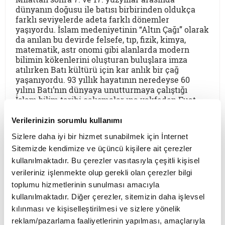
dünyanın doğusu ile batısı birbirinden oldukça
farklı seviyelerde adeta farklı dönemler
yaşıyordu. İslam medeniyetinin “Altın Çağı” olarak
da anılan bu devirde felsefe, tıp, fizik, kimya,
matematik, astr onomi gibi alanlarda modern
bilimin kökenlerini oluşturan buluşlara imza
atılırken Batı kültürü için kar anlık bir çağ
yaşanıyordu. 93 yıllık hayatının neredeyse 60
yılını Batı’nın dünyaya unutturmaya çalıştığı
İslam bilim tarihi çalışmalar ına vakfeden Fuat
Sezgin, Müslümanların ürettiği bilimi, kültürü ve
teknolojiyi ilmi çalışmalarıyla kanıtladı.
Verilerinizin sorumlu kullanımı
Müslüman coğrafyasının Altın Çağı’nı, İslam ve
Sizlere daha iyi bir hizmet sunabilmek için İnternet
Batı medeniyetlerini ve Fuat Sezgin’in
Sitemizde kendimize ve üçüncü kişilere ait çerezler
Müslümanların bilimsel mirasları üzerine
çalışmalarını Prof. Dr. Mustafa Kaçar ile konuştuk.
kullanılmaktadır. Bu çerezler vasıtasıyla çeşitli kişisel
verileriniz işlenmekte olup gerekli olan çerezler bilgi
toplumu hizmetlerinin sunulması amacıyla
YENİ YAZILAR
kullanılmaktadır. Diğer çerezler, sitemizin daha işlevsel
kılınması ve kişiselleştirilmesi ve sizlere yönelik
reklam/pazarlama faaliyetlerinin yapılması, amaçlarıyla