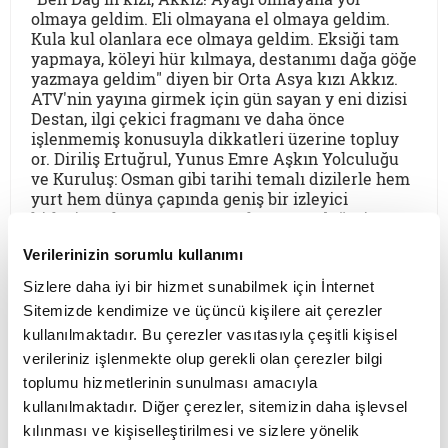
olmaya geldim. Eli olmayana el olmaya geldim.
Kula kul olanlara ece olmaya geldim. Eksiği tam
yapmaya, köleyi hür kılmaya, destanımı dağa göğe
yazmaya geldim" diyen bir Orta Asya kızı Akkız.
ATV'nin yayına girmek için gün sayan y eni dizisi
Destan, ilgi çekici fragmanı ve daha önce
işlenmemiş konusuyla dikkatleri üzerine topluy
or. Diriliş Ertuğrul, Yunus Emre Aşkın Yolculuğu
ve Kuruluş: Osman gibi tarihi temalı dizilerle hem
yurt hem dünya çapında geniş bir izleyici
kitlesine ulaşan yapımcı Mehmet Bozdağ, yine
tarihi temalı bir diziyi ekr anlara sunmaya
Verilerinizin sorumlu kullanımı
hazırlanıyor. Bu yeni dizi güçlü bir kadın
hikâyesinin işlenmesi sebebiyle diğerlerinden
Sizlere daha iyi bir hizmet sunabilmek için İnternet
farklı bir yere konumlanıyor. Başrollerini Ebru
Sitemizde kendimize ve üçüncü kişilere ait çerezler
Şahin, Selim Bayraktar ve Edip Tepeli'nin,
kullanılmaktadır. Bu çerezler vasıtasıyla çeşitli kişisel
yönetmenliğini Emir Khalilzadeh'in üstlendiği
Destan'a dair merak edilenleri yapımcı Mehmet
verileriniz işlenmekte olup gerekli olan çerezler bilgi
Bozdağ'dan dinledik.
toplumu hizmetlerinin sunulması amacıyla
kullanılmaktadır. Diğer çerezler, sitemizin daha işlevsel
kılınması ve kişiselleştirilmesi ve sizlere yönelik
YENİ YAZILAR