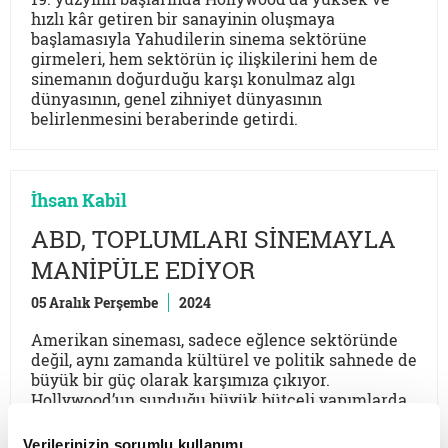
hızlı kâr getiren bir sanayinin oluşmaya
başlamasıyla Yahudilerin sinema sektörüne
girmeleri, hem sektörün iç ilişkilerini hem de
sinemanın doğurduğu karşı konulmaz algı
dünyasının, genel zihniyet dünyasının
belirlenmesini beraberinde getirdi.
İhsan Kabil
ABD, TOPLUMLARI SİNEMAYLA
MANİPÜLE EDİYOR
05 Aralık Perşembe
2024
Amerikan sineması, sadece eğlence sektöründe
değil, aynı zamanda kültürel ve politik sahnede de
büyük bir güç olarak karşımıza çıkıyor.
Hollywood’un sunduğu büyük bütçeli yapımlarda,
izleyicileri manipüle ederek toplumsal algıları
yönlendiren büyülü bir dünya mevcut. Küresel
Verilerinizin sorumlu kullanımı