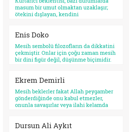
Kurtarıcı beklentisi, bazı durumlarda
diğeri kalbi. Fakat ikisinin de kaynağı
masum bir umut olmaktan uzaklaşır;
aynıdır: Allah’tan kopmuş merkez…
ötekini dışlayan, kendini
mutlaklaştıran bir yapıya bürünebilir.
Psikolojik açıdan bakıldığında, her
Enis Doko
kurtarıcı beklentisi aynı ruhsal içerikle
işlemez. Bazısı insanı olgunlaştırır,
Mesih sembolü filozofların da dikkatini
bazısı sertleştirir. Bazısı dayanıklılık
çekmiştir. Onlar için çoğu zaman mesih
üretir, bazısı düşmanlık.
bir dini figür değil, düşünme biçimidir.
Kimileri mesihi tarihin bir kırılma
noktası olarak düşünürken, kimileri
Ekrem Demirli
onun çoktan sekülerleştiğini ve modern
ideolojilerde yaşamaya devam ettiğini
Mesih beklerler fakat Allah peygamber
savunur.
gönderdiğinde onu kabul etmezler,
onunla savaşırlar veya ilahi kelamda
denildiği üzere ‘Sen ve rabbin gidin
savaşın’ diye ayak sürürler. Günümüz
Dursun Ali Aykıt
için de bunu düşünmek mümkündür: