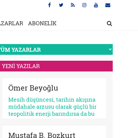
AZARLAR
ABONELİK
YENİ YAZILAR
Ömer Beyoğlu
Mesih düşüncesi, tarihin akışına
müdahale arzusu olarak güçlü bir
teopolitik enerji barındırsa da bu
enerjinin bir bekleme
sosyolojisine dönüşmesi
Mustafa B. Bozkurt
toplumsal bir çürümeyi ve