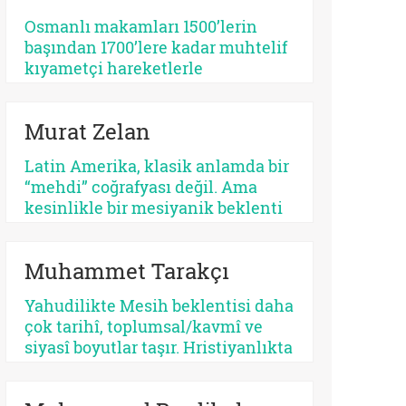
tehlikeli bir apokaliptizmi tetikler.
Osmanlı makamları 1500’lerin
Dünyayı bir bekleme odasına
başından 1700’lere kadar muhtelif
çeviren her tasavvur, şimdiyi ve
kıyametçi hareketlerle
insan iradesini değersizleştirir.
karşılaşmış, bunları her zamanki
pragmatik tavrı ile çözmeyi
Murat Zelan
başarmıştır. Bu devrin, özellikle
1590 ve sonrasının bir siyasi kriz
Latin Amerika, klasik anlamda bir
devri olması tesadüf değildir.
“mehdi” coğrafyası değil. Ama
Siyasi krizler kıyametçi
kesinlikle bir mesiyanik beklenti
beklentileri tetiklemektedir.
coğrafyası. Burada halk gökten
inecek kusursuz bir kurtarıcı
Muhammet Tarakçı
beklemez, çoğu zaman kendi
yarasına benzeyen bir yüz arar. Bu
Yahudilikte Mesih beklentisi daha
yüzden kıtanın azizleri
çok tarihî, toplumsal/kavmî ve
kusurludur, öfkelidir, bazen
siyasî boyutlar taşır. Hristiyanlıkta
günahkârdır, bazen başarısızdır.
ise kurtuluş, öncelikle insanın
Ama tam da bu yüzden gerçektir.
günah karşısındaki durumuyla