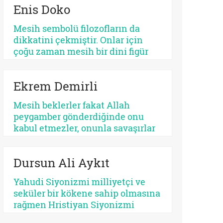
Enis Doko
açıdan bakıldığında, her kurtarıcı
beklentisi aynı ruhsal içerikle
Mesih sembolü filozofların da
işlemez. Bazısı insanı
dikkatini çekmiştir. Onlar için
olgunlaştırır, bazısı sertleştirir.
çoğu zaman mesih bir dini figür
Bazısı dayanıklılık üretir, bazısı
değil, düşünme biçimidir. Kimileri
düşmanlık.
mesihi tarihin bir kırılma noktası
Ekrem Demirli
olarak düşünürken, kimileri onun
çoktan sekülerleştiğini ve modern
Mesih beklerler fakat Allah
ideolojilerde yaşamaya devam
peygamber gönderdiğinde onu
ettiğini savunur.
kabul etmezler, onunla savaşırlar
veya ilahi kelamda denildiği üzere
‘Sen ve rabbin gidin savaşın’ diye
Dursun Ali Aykıt
ayak sürürler. Günümüz için de
bunu düşünmek mümkündür:
Yahudi Siyonizmi milliyetçi ve
Beklediklerini iddia ettikleri
seküler bir kökene sahip olmasına
kurtarıcı gelse onu da
rağmen Hristiyan Siyonizmi
tanımayacaklardır.
teolojik ve eskatolojik bir zeminde