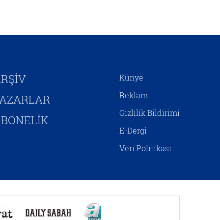
kendini inşa etmeye
çalışmaktadır. Hristiyan
Siyonizminin İsrail’e yönelik
siyasî desteğini hem jeopolitik
çıkarlar bağlamında hem de
Mesih’in ikinci gelişini
hızlandırıp Yeni Ahit
RŞİV
Künye
metinlerinde aktarılan birtakım
kehanetlerin gerçekleşmesini
Reklam
YAZARLAR
sağlamaya yönelik adımlar olarak
Gizlilik Bildirimi
yorumlamak mümkündür.
BONELİK
E-Dergi
Veri Politikası