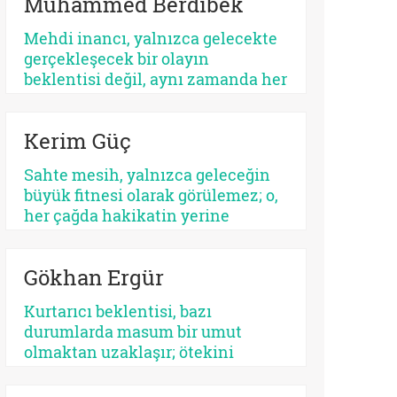
Muhammed Berdibek
ilişkilendirilir. Yahudilikte Mesih
beklentisi özellikle İsrail halkının
Mehdi inancı, yalnızca gelecekte
ikbali ve istikbali ile ilgili iken,
gerçekleşecek bir olayın
Hristiyanlıkta Mesih’in misyonu
beklentisi değil, aynı zamanda her
bütün insanlığa yöneliktir.
dönemde yeniden tanımlanan,
yeniden yorumlanan ve yeniden
Kerim Güç
konumlandırılan bir düşünsel
merkez olarak Şiî geleneğin en
Sahte mesih, yalnızca geleceğin
belirleyici unsurlarından biri
büyük fitnesi olarak görülemez; o,
olmayı sürdürmektedir.
her çağda hakikatin yerine
geçmek isteyen her parıltının
ortak adıdır. Kimi zaman bir
Gökhan Ergür
sistemdir, kimi zaman bir şahıs,
kimi zaman bir kült, kimi zaman
Kurtarıcı beklentisi, bazı
da insanın kendi benliğidir. Biri
durumlarda masum bir umut
kalabalıkları yutar, diğeri kalbi.
olmaktan uzaklaşır; ötekini
Fakat ikisinin de kaynağı aynıdır:
dışlayan, kendini mutlaklaştıran
Allah’tan kopmuş merkez…
bir yapıya bürünebilir. Psikolojik