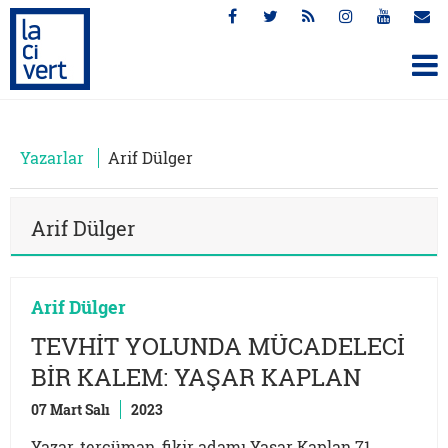
Yazarlar
Arif Dülger
Arif Dülger
Arif Dülger
TEVHİT YOLUNDA MÜCADELECİ
BİR KALEM: YAŞAR KAPLAN
07 Mart Salı
2023
Yazar, tercüman, fikir adamı Yaşar Kaplan 71