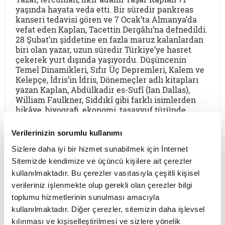
yaşında hayata veda etti. Bir süredir pankreas
kanseri tedavisi gören ve 7 Ocak’ta Almanya’da
vefat eden Kaplan, Tacettin Dergâhı’na defnedildi.
28 Şubat’ın şiddetine en fazla maruz kalanlardan
biri olan yazar, uzun süredir Türkiye’ye hasret
çekerek yurt dışında yaşıyordu. Düşüncenin
Temel Dinamikleri, Sıfır Üç Depremleri, Kalem ve
Kelepçe, İdris’in İdris, Dönemeçler adlı kitapları
yazan Kaplan, Abdülkadir es-Sufî (Ian Dallas),
William Faulkner, Sıddıkî gibi farklı isimlerden
hikâye, biyografi, ekonomi, tasavvuf türünde
çevirilere de imza attı. Son yıllarda kitapları
tekrar okurla buluşan Yaşar Kaplan’ın Türkiye’ye
Verilerinizin sorumlu kullanımı
dönme ve yeni bir dergi çıkarma planlarına ömrü
Sizlere daha iyi bir hizmet sunabilmek için İnternet
vefa etmedi. Aylık Dergi’de dönemin gündemdeki
konularına özgün bakışlar sunan Kaplan, pek çok
Sitemizde kendimize ve üçüncü kişilere ait çerezler
gencin edebiyat dünyasında yer edinmesine de
kullanılmaktadır. Bu çerezler vasıtasıyla çeşitli kişisel
yardımcı oldu. Bu gençlerden biri de naaşının
verileriniz işlenmekte olup gerekli olan çerezler bilgi
Türkiye’ye getirilişinde etkin rol oynayan şair-
toplumu hizmetlerinin sunulması amacıyla
yazar Arif Dülger. Dülger, 40 yıldır tanıdığı Yaşar
kullanılmaktadır. Diğer çerezler, sitemizin daha işlevsel
Kaplan’ı Lacivert’e anlattı.
kılınması ve kişiselleştirilmesi ve sizlere yönelik