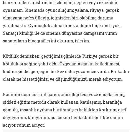
benzer rolleri araştırmam, izlemem, cepten veya ezberden
oynamam. Sinemada oyunculuğum; yalana, rüyaya, gerçek
olmayana nefes üfleyip, içimizden biri olabilme durumu
yaratmaktır. Oyunculuk adına örnek aldığım hiç kimse yok.
Sanatçı kimliği ile de sinema dünyasına damgasını vuran
sanatçıların biyografilerini okurum, izlerim.
Kötülük demişken, geçtiğimiz günlerde Türkiye gerçek bir
kötülük örneğine şahit oldu. Özgecan Aslan'ın katledilmesi,
kadına şiddet gerçeğini bir kez daha yüzümüze vurdu. Bir kadın
olarak ne hissettiğinizi ve düşündüğünüzü merak ediyorum.
Kadınını üçüncü sınıf gören, cinselliği tecavüze endekslemiş,
şiddeti eğitim metodu olarak kullanan, katılaşmış, karanlığa
gömülü, insanlık ayıbına bürünmüş erkeklikten korktum, esef
duyuyorum, kınıyorum, acı çeken her kadınla birlikte canım
acıyor, ruhum acıyor.