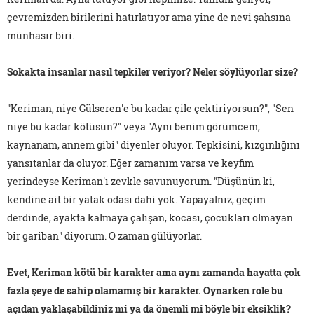
çevremizden birilerini hatırlatıyor ama yine de nevi şahsına
münhasır biri.
Sokakta insanlar nasıl tepkiler veriyor? Neler söylüyorlar size?
"Keriman, niye Gülseren'e bu kadar çile çektiriyorsun?", "Sen
niye bu kadar kötüsün?" veya "Aynı benim görümcem,
kaynanam, annem gibi" diyenler oluyor. Tepkisini, kızgınlığını
yansıtanlar da oluyor. Eğer zamanım varsa ve keyfim
yerindeyse Keriman'ı zevkle savunuyorum. "Düşünün ki,
kendine ait bir yatak odası dahi yok. Yapayalnız, geçim
derdinde, ayakta kalmaya çalışan, kocası, çocukları olmayan
bir gariban" diyorum. O zaman gülüyorlar.
Evet, Keriman kötü bir karakter ama aynı zamanda hayatta çok
fazla şeye de sahip olamamış bir karakter. Oynarken role bu
açıdan yaklaşabildiniz mi ya da önemli mi böyle bir eksiklik?