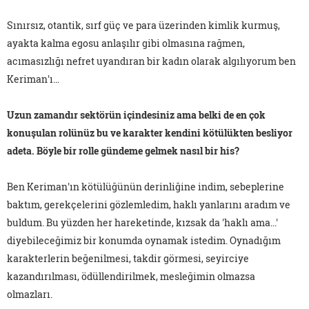
Sınırsız, otantik, sırf güç ve para üzerinden kimlik kurmuş,
ayakta kalma egosu anlaşılır gibi olmasına rağmen,
acımasızlığı nefret uyandıran bir kadın olarak algılıyorum ben
Keriman'ı…
Uzun zamandır sektörün içindesiniz ama belki de en çok
konuşulan rolünüz bu ve karakter kendini kötülükten besliyor
adeta. Böyle bir rolle gündeme gelmek nasıl bir his?
Ben Keriman'ın kötülüğünün derinliğine indim, sebeplerine
baktım, gerekçelerini gözlemledim, haklı yanlarını aradım ve
buldum. Bu yüzden her hareketinde, kızsak da 'haklı ama...'
diyebileceğimiz bir konumda oynamak istedim. Oynadığım
karakterlerin beğenilmesi, takdir görmesi, seyirciye
kazandırılması, ödüllendirilmek, mesleğimin olmazsa
olmazları.