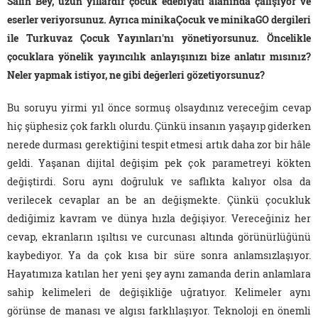
Salih Bey, uzun yıllardır çocuk edebiyatı alanında çalışıyor ve
eserler veriyorsunuz. Ayrıca minikaÇocuk ve minikaGO dergileri
ile Turkuvaz Çocuk Yayınları'nı yönetiyorsunuz. Öncelikle
çocuklara yönelik yayıncılık anlayışınızı bize anlatır mısınız?
Neler yapmak istiyor, ne gibi değerleri gözetiyorsunuz?
Bu soruyu yirmi yıl önce sormuş olsaydınız vereceğim cevap
hiç şüphesiz çok farklı olurdu. Çünkü insanın yaşayıp giderken
nerede durması gerektiğini tespit etmesi artık daha zor bir hâle
geldi. Yaşanan dijital değişim pek çok parametreyi kökten
değiştirdi. Soru aynı doğruluk ve saflıkta kalıyor olsa da
verilecek cevaplar an be an değişmekte. Çünkü çocukluk
dediğimiz kavram ve dünya hızla değişiyor. Vereceğiniz her
cevap, ekranların ışıltısı ve curcunası altında görünürlüğünü
kaybediyor. Ya da çok kısa bir süre sonra anlamsızlaşıyor.
Hayatımıza katılan her yeni şey aynı zamanda derin anlamlara
sahip kelimeleri de değişikliğe uğratıyor. Kelimeler aynı
görünse de manası ve algısı farklılaşıyor. Teknoloji en önemli