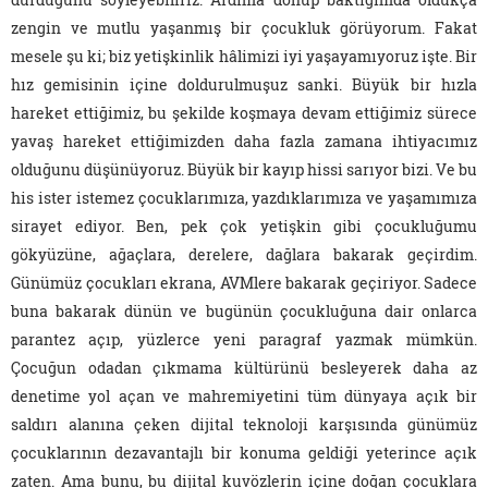
zengin ve mutlu yaşanmış bir çocukluk görüyorum. Fakat
mesele şu ki; biz yetişkinlik hâlimizi iyi yaşayamıyoruz işte. Bir
hız gemisinin içine doldurulmuşuz sanki. Büyük bir hızla
hareket ettiğimiz, bu şekilde koşmaya devam ettiğimiz sürece
yavaş hareket ettiğimizden daha fazla zamana ihtiyacımız
olduğunu düşünüyoruz. Büyük bir kayıp hissi sarıyor bizi. Ve bu
his ister istemez çocuklarımıza, yazdıklarımıza ve yaşamımıza
sirayet ediyor. Ben, pek çok yetişkin gibi çocukluğumu
gökyüzüne, ağaçlara, derelere, dağlara bakarak geçirdim.
Günümüz çocukları ekrana, AVMlere bakarak geçiriyor. Sadece
buna bakarak dünün ve bugünün çocukluğuna dair onlarca
parantez açıp, yüzlerce yeni paragraf yazmak mümkün.
Çocuğun odadan çıkmama kültürünü besleyerek daha az
denetime yol açan ve mahremiyetini tüm dünyaya açık bir
saldırı alanına çeken dijital teknoloji karşısında günümüz
çocuklarının dezavantajlı bir konuma geldiği yeterince açık
zaten. Ama bunu, bu dijital kuvözlerin içine doğan çocuklara