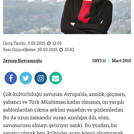
Giriş Tarihi: 3.03.2015
12:01
Son Güncelleme: 20.03.2015
15:42
Zeynep Bayramoğlu
SAYI:11
Mart 2015
Çok kültürlülüğü savunan Avrupa’da, azınlık, göçmen,
yabancı ve Türk-Müslüman kadın olmanın, ön yargılı
şablonlardan çıkma şeklini yaşadım ve gözlemledim.
Bu da uzun zamandır susan azınlığın dili, sözü,
savunucusu olmayı getiriyor sanki. Bu yüzden, bir
sanatçı olarak ben, kültürler arası köprü oluşturmak,