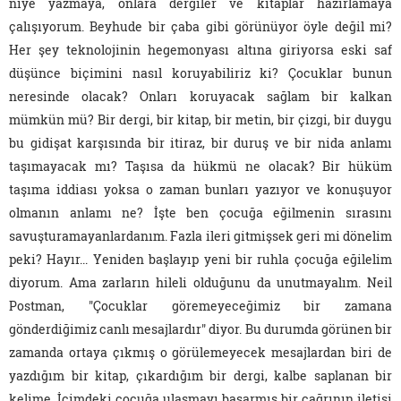
niye yazmaya, onlara dergiler ve kitaplar hazırlamaya
çalışıyorum. Beyhude bir çaba gibi görünüyor öyle değil mi?
Her şey teknolojinin hegemonyası altına giriyorsa eski saf
düşünce biçimini nasıl koruyabiliriz ki? Çocuklar bunun
neresinde olacak? Onları koruyacak sağlam bir kalkan
mümkün mü? Bir dergi, bir kitap, bir metin, bir çizgi, bir duygu
bu gidişat karşısında bir itiraz, bir duruş ve bir nida anlamı
taşımayacak mı? Taşısa da hükmü ne olacak? Bir hüküm
taşıma iddiası yoksa o zaman bunları yazıyor ve konuşuyor
olmanın anlamı ne? İşte ben çocuğa eğilmenin sırasını
savuşturamayanlardanım. Fazla ileri gitmişsek geri mi dönelim
peki? Hayır... Yeniden başlayıp yeni bir ruhla çocuğa eğilelim
diyorum. Ama zarların hileli olduğunu da unutmayalım. Neil
Postman, "Çocuklar göremeyeceğimiz bir zamana
gönderdiğimiz canlı mesajlardır" diyor. Bu durumda görünen bir
zamanda ortaya çıkmış o görülemeyecek mesajlardan biri de
yazdığım bir kitap, çıkardığım bir dergi, kalbe saplanan bir
kelime. İçimdeki çocuğa ulaşmayı başarmış bir çağrının iletisi