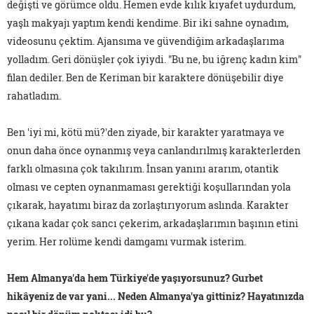
değişti ve görümce oldu. Hemen evde kılık kıyafet uydurdum,
yaşlı makyajı yaptım kendi kendime. Bir iki sahne oynadım,
videosunu çektim. Ajansıma ve güvendiğim arkadaşlarıma
yolladım. Geri dönüşler çok iyiydi. "Bu ne, bu iğrenç kadın kim"
filan dediler. Ben de Keriman bir karaktere dönüşebilir diye
rahatladım.
Ben 'iyi mi, kötü mü?'den ziyade, bir karakter yaratmaya ve
onun daha önce oynanmış veya canlandırılmış karakterlerden
farklı olmasına çok takılırım. İnsan yanını ararım, otantik
olması ve cepten oynanmaması gerektiği koşullarından yola
çıkarak, hayatımı biraz da zorlaştırıyorum aslında. Karakter
çıkana kadar çok sancı çekerim, arkadaşlarımın başının etini
yerim. Her rolüme kendi damgamı vurmak isterim.
Hem Almanya'da hem Türkiye'de yaşıyorsunuz? Gurbet
hikâyeniz de var yani... Neden Almanya'ya gittiniz? Hayatınızda