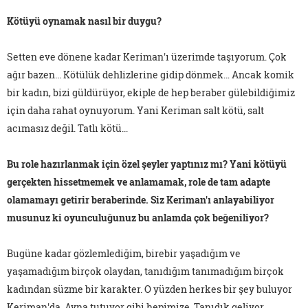
Kötüyü oynamak nasıl bir duygu?
Setten eve dönene kadar Keriman'ı üzerimde taşıyorum. Çok
ağır bazen... Kötülük dehlizlerine gidip dönmek… Ancak komik
bir kadın, bizi güldürüyor, ekiple de hep beraber gülebildiğimiz
için daha rahat oynuyorum. Yani Keriman salt kötü, salt
acımasız değil. Tatlı kötü...
Bu role hazırlanmak için özel şeyler yaptınız mı? Yani kötüyü
gerçekten hissetmemek ve anlamamak, role de tam adapte
olamamayı getirir beraberinde. Siz Keriman'ı anlayabiliyor
musunuz ki oyunculuğunuz bu anlamda çok beğeniliyor?
Bugüne kadar gözlemlediğim, birebir yaşadığım ve
yaşamadığım birçok olaydan, tanıdığım tanımadığım birçok
kadından süzme bir karakter. O yüzden herkes bir şey buluyor
Keriman'da. Ayna tutuyor gibi hepimize. Tanıdık geliyor,