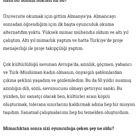
nasıl bir dönüm noktası idi bu?
Üniversite okumak için gittim Almanya'ya. Almancayı
sonradan öğrendiğim için ilk başta oyunculuk okuma
alternatifim yoktu. Yüksek mimar mühendis oldum ve altı yıl
çalıştım. Altı yıl mimarlık yaptım ve hatta Türkiye'de proje
menajerliği ile proje takipçiliği yaptım.
Çok kültürlülüğü savunan Avrupa'da, azınlık, göçmen, yabancı
ve Türk-Müslüman kadın olmanın, önyargılı şablonlardan
çıkma şeklini yaşadım ve gözlemledim. Bu da 50 yıldır susmuş
azınlığın dili, sözü, savunucusu olmayı getiriyor sanki. Bu
yüzden, bir sanatçı olarak ben, kültürler arası köprü
oluşturmak, tolerans sınırlarını kaldırmak adına hep bir misyon
taşıdım. Sanatsal çalışmalarımı hep bu temelden oluşturdum.
Mimarlıktan sonra sizi oyunculuğa çeken şey ne oldu?