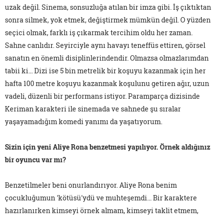
uzak değil. Sinema, sonsuzluğa atılan bir imza gibi. İş çıktıktan
sonra silmek, yok etmek, değiştirmek mümkün değil. O yüzden
seçici olmak, farklı iş çıkarmak tercihim oldu her zaman.
Sahne canlıdır. Seyirciyle aynı havayı teneffüs ettiren, görsel
sanatın en önemli disiplinlerindendir. Olmazsa olmazlarımdan
tabii ki... Dizi ise 5 bin metrelik bir koşuyu kazanmak için her
hafta 100 metre koşuyu kazanmak koşulunu getiren ağır, uzun
vadeli, düzenli bir performans istiyor. Paramparça dizisinde
Keriman karakteri ile sinemada ve sahnede şu sıralar
yaşayamadığım komedi yanımı da yaşatıyorum.
Sizin için yeni Aliye Rona benzetmesi yapılıyor. Örnek aldığınız
bir oyuncu var mı?
Benzetilmeler beni onurlandırıyor. Aliye Rona benim
çocukluğumun 'kötüsü'ydü ve muhteşemdi... Bir karaktere
hazırlanırken kimseyi örnek almam, kimseyi taklit etmem,