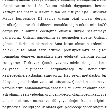
olarak varım belki de. Bu sorumluluk duygusunu hesaba
kattığınızda insanın kalem tutan eli titriyor işte. Turkuvaz
Medya bünyesinde 111 sayıya ulaşan okul öncesi dergisi
minikaÇocuk
ve okul dönemi çocukları için çıkan
minikaGO
dergisiyle günümüz çocuğuna onların diliyle seslenmeye
çalışıyoruz. Onların gündemini es geçmeden elbette. Onların
güncel dillerini ıskalamadan. Ama insan olmanın erdemini,
ahlakı, güzel olanı fark ettirme prensiplerimizi de çizgi
romandan demeye, masaldan şiire edebiyat disiplini içinde
sunuyoruz. Turkuvaz Çocuk yayınevimizle de çocukların
okuyacağı, düşüneceği, sorgulayacağı ve kendilerini
keşfedecekleri kitapları sunuyoruz. Her şeyin metalaştığı bir
dünyada çocuklardan yana saf tutuyoruz. Çocukları anlama ve
varoluşlarını anlamlandırma çabasıdır bu. Popüler olanın değil
asli olanın; reels videoları gibi gelip geçici olanın değil kalıcı ve
anlamlı olanın, insana ve dünyaya değer katan bilginin
peşindeyiz. Çocuğu çocuk olarak görüp geleceğe gönderdiğimiz