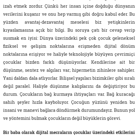
izah etmek zordur. Çünkü her insan içine doğduğu dünyanın
verilerini kuşanır ve onu hep varmış gibi doğru kabul eder. Bu
yüzden avantaj-dezavantaj meselesi biz yetişkinlerin
kıyaslamasına açık bir bilgi. Bu soruya çatı bir cevap verip
susmak en iyisi: Dünya üzerindeki pek çok çocuk geleneksel
fiziksel ve gelişim noktalarına erişmeden dijital dönüm
noktalarına erişiyor ve haliyle teknolojiyle büyüyen çevrimiçi
çocuklar bizden farklı düşünüyorlar. Kendilerine ait bir
düşünme, sentez ve algıları var; hipermetin zihinlere sahipler.
Yani daldan dala atlıyorlar. Bilişsel yapıları bizimkiler gibi sıralı
değil paralel. Haliyle düşünme kalıplarını da değiştiriyor bu
durum. Çocukların bağ kurmaya ihtiyaçları var. Bağ kuracağı
sahih şeyler hızla kayboluyor. Çocuğun yüzünü yeniden bu
insani ve manevi bağlara döndürmek durumundayız. Bunun yol
ve yöntemini bulmak çocukların değil büyüklerin görevi.
Bir baba olarak dijital mecraların çocuklar üzerindeki etkilerini