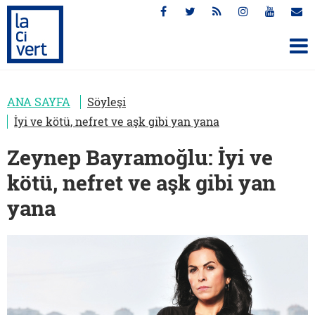
ANA SAYFA
Söyleşi
İyi ve kötü, nefret ve aşk gibi yan yana
Zeynep Bayramoğlu: İyi ve
kötü, nefret ve aşk gibi yan
yana