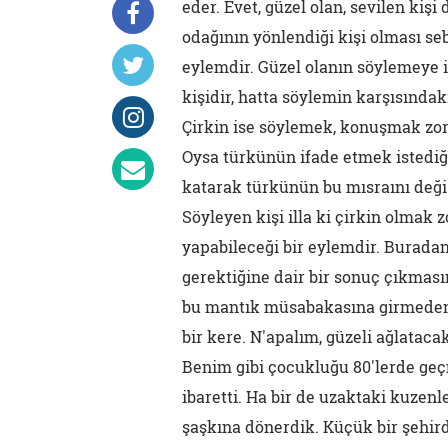
eder. Evet, güzel olan, sevilen kişi 
odağının yönlendiği kişi olması seb
eylemdir. Güzel olanın söylemeye i
kişidir, hatta söylemin karşısındak
Çirkin ise söylemek, konuşmak zoru
Oysa türkünün ifade etmek istediğ
katarak türkünün bu mısraını değişti
Söyleyen kişi illa ki çirkin olmak
yapabileceği bir eylemdir. Buradan 
gerektiğine dair bir sonuç çıkmasın
bu mantık müsabakasına girmeden 
bir kere. N'apalım, güzeli ağlatacak
Benim gibi çocukluğu 80'lerde geçm
ibaretti. Ha bir de uzaktaki kuzenle
şaşkına dönerdik. Küçük bir şehi