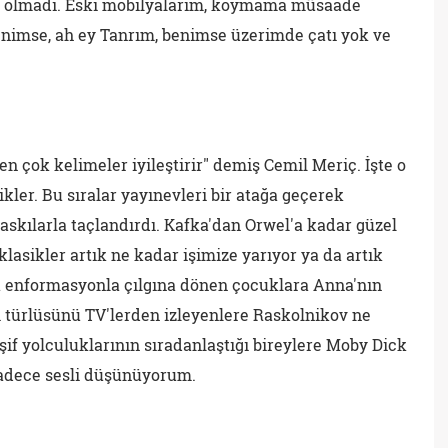
yle olmadı. Eski mobilyalarım, koymama müsaade
benimse, ah ey Tanrım, benimse üzerimde çatı yok ve
en çok kelimeler iyileştirir" demiş Cemil Meriç. İşte o
sikler. Bu sıralar yayınevleri bir atağa geçerek
baskılarla taçlandırdı. Kafka'dan Orwel'a kadar güzel
klasikler artık ne kadar işimize yarıyor ya da artık
 enformasyonla çılgına dönen çocuklara Anna'nın
i türlüsünü TV'lerden izleyenlere Raskolnikov ne
şif yolculuklarının sıradanlaştığı bireylere Moby Dick
 sadece sesli düşünüyorum.