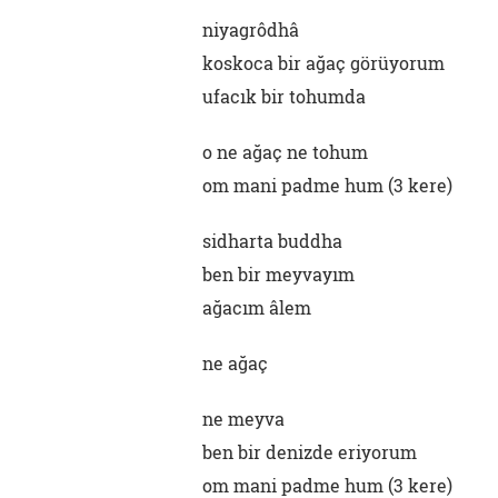
niyagrôdhâ
koskoca bir ağaç görüyorum
ufacık bir tohumda
o ne ağaç ne tohum
om mani padme hum (3 kere)
sidharta buddha
ben bir meyvayım
ağacım âlem
ne ağaç
ne meyva
ben bir denizde eriyorum
om mani padme hum (3 kere)