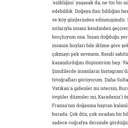
'ezikliğini' yaşasak da, ne tür bi
edebildik. Doğaya dair bildiğim her 
ve köy günlerinden edinmişimdir. S
sırlarıyla insanı kendinden geçire
borçluyum ona. İnsan doğduğu yere 
insanın huyları bile iklime göre şek
çıkmayı pek sevmem. Kendi sabiti
kazandırdığını düşünürüm hep. Ya 
Şimdilerde insanların Instagram'da
fotoğrafları görüyorum. Daha Sul
Vatikan'a gidenler mi istersin, Bu
övgüler düzenler mi, Karadeniz'i 
Fransa'nın doğasına hayran kalan
burada. Çok düz, çok sıradan bir b
sadece coğrafya dersinde gördüğü