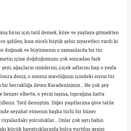
iş birisi için tatil demek, köye ve yaylaya gitmekten
re gidilen, kısa süreli büyük şehir ziyaretleri vardı ki
rde doğmak ve büyümenin o zamanlarda bir tür
r nimetin içine doğduğumuzu çok sonradan fark
şeyi, ağaçların isimlerini, çiçek adlarını hep o yayla
onra deniz, o sonsuz maviliğinin içindeki envai tür
n bir berraklığa ileten Karadenizimiz… Ne çok şey
benzer elbette, o yerin taşına, toprağına hatta
illenir. Tatil demiştim. Diğer yaşıtlarıma göre tatile
mde seyahat etmenin başka türlü bir hüner
rüyalardaki yolculuklar… Onlar çok ayrı bahis.
ki küçük hayatçıklarında bolca yurtdışı gezisi