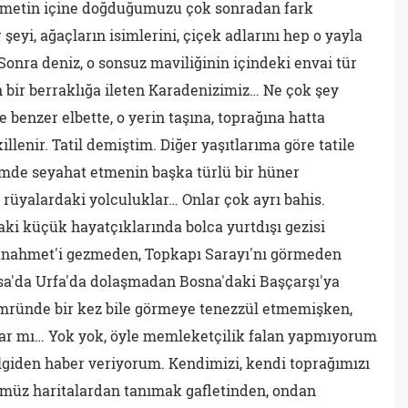
r nimetin içine doğduğumuzu çok sonradan fark
şeyi, ağaçların isimlerini, çiçek adlarını hep o yayla
onra deniz, o sonsuz maviliğinin içindeki envai tür
n bir berraklığa ileten Karadenizimiz… Ne çok şey
benzer elbette, o yerin taşına, toprağına hatta
illenir. Tatil demiştim. Diğer yaşıtlarıma göre tatile
mde seyahat etmenin başka türlü bir hüner
rüyalardaki yolculuklar… Onlar çok ayrı bahis.
ki küçük hayatçıklarında bolca yurtdışı gezisi
tanahmet'i gezmeden, Topkapı Sarayı'nı görmeden
rsa'da Urfa'da dolaşmadan Bosna'daki Başçarşı'ya
ömründe bir kez bile görmeye tenezzül etmemişken,
lar mı… Yok yok, öyle memleketçilik falan yapmıyorum
ilgiden haber veriyorum. Kendimizi, kendi toprağımızı
müz haritalardan tanımak gafletinden, ondan