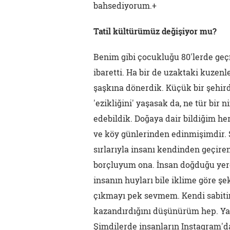
bahsediyorum.+
Tatil kültürümüz değişiyor mu?
Benim gibi çocukluğu 80'lerde geçm
ibaretti. Ha bir de uzaktaki kuzenle
şaşkına dönerdik. Küçük bir şehi
'ezikliğini' yaşasak da, ne tür bi
edebildik. Doğaya dair bildiğim her 
ve köy günlerinden edinmişimdir. S
sırlarıyla insanı kendinden geçire
borçluyum ona. İnsan doğduğu yere 
insanın huyları bile iklime göre şek
çıkmayı pek sevmem. Kendi sabiti
kazandırdığını düşünürüm hep. Ya 
Şimdilerde insanların Instagram'da