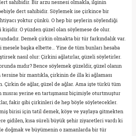
dert sahibidir. Bir arzu nesnesi olmakla, ilginin
ebiyle dert sahibidir. Söylemek ise çirkince bir
htiyacı yoktur çünkü. O hep bir şeylerin söylendiği
i kişidir. O yüzden güzel olan söylemese de olur.
ndadır. Demek çirkin olmakta bir tür farkındalık var.
i mesele başka elbette… Yine de tüm bunları hesaba
rsek nasıl olur: Çirkini ağlatırlar, güzeli söyletirler.
 zorunda mıdır? Bence söylemek güzeldir, güzel olanın
tersine bir mantıkla, çirkinin de illa ki ağlaması
. Çirkin de ağlar, güzel de ağlar. Ama işte türkü tüm
mısraı yerine en tartışmasız biçimiyle oturtmuştur
lar, fakir gibi çirkinleri de hep böyle söyletecekler.
iş birisi için tatil demek, köye ve yaylaya gitmekten
re gidilen, kısa süreli büyük şehir ziyaretleri vardı ki
rde doğmak ve büyümenin o zamanlarda bir tür