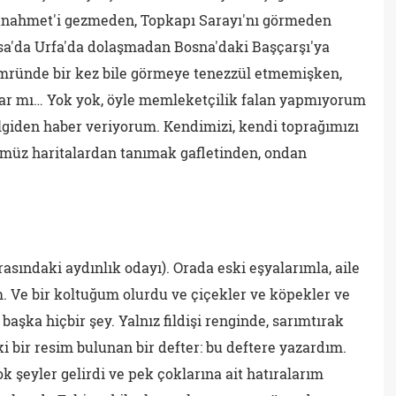
tanahmet'i gezmeden, Topkapı Sarayı'nı görmeden
rsa'da Urfa'da dolaşmadan Bosna'daki Başçarşı'ya
ömründe bir kez bile görmeye tenezzül etmemişken,
lar mı… Yok yok, öyle memleketçilik falan yapmıyorum
ilgiden haber veriyorum. Kendimizi, kendi toprağımızı
müz haritalardan tanımak gafletinden, ondan
rasındaki aydınlık odayı). Orada eski eşyalarımla, aile
m. Ve bir koltuğum olurdu ve çiçekler ve köpekler ve
e başka hiçbir şey. Yalnız fildişi renginde, sarımtırak
eski bir resim bulunan bir defter: bu deftere yazardım.
 şeyler gelirdi ve pek çoklarına ait hatıralarım