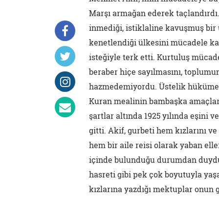
Marşı armağan ederek taçlandırdı.
inmediği, istiklaline kavuşmuş bir 
kenetlendiği ülkesini mücadele kaz
isteğiyle terk etti. Kurtuluş mücad
beraber hiçe sayılmasını, toplum
hazmedemiyordu. Üstelik hükümet t
Kuran mealinin bambaşka amaçlarla
şartlar altında 1925 yılında eşini v
gitti. Akif, gurbeti hem kızlarını v
hem bir aile reisi olarak yaban ell
içinde bulunduğu durumdan duyduğ
hasreti gibi pek çok boyutuyla yaş
kızlarına yazdığı mektuplar onun g