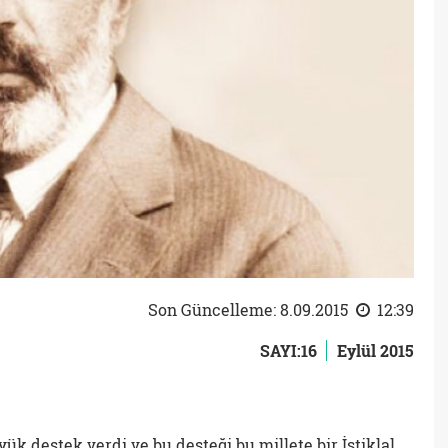
Son Güncelleme: 8.09.2015
12:39
SAYI:16
Eylül 2015
k destek verdi ve bu desteği bu millete bir İstiklal