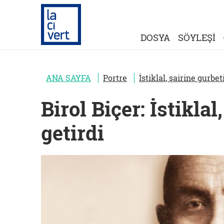
DOSYA
SÖYLEŞİ
ANA SAYFA
Portre
İstiklal, şairine gurbet
Birol Biçer: İstiklal
getirdi