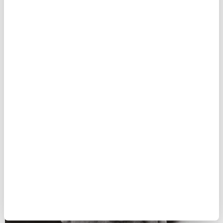
MAKALE
Birol Biçer
ANA SAYFA
PORTRE
Dünyadan
Dünyadan Haberler / Şubat
Birol Biçer: Dünyadan
Haberler / Şubat