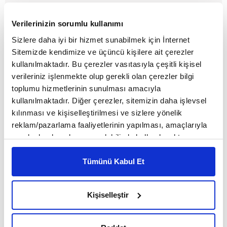
Verilerinizin sorumlu kullanımı
Sizlere daha iyi bir hizmet sunabilmek için İnternet
Sitemizde kendimize ve üçüncü kişilere ait çerezler
kullanılmaktadır. Bu çerezler vasıtasıyla çeşitli kişisel
verileriniz işlenmekte olup gerekli olan çerezler bilgi
toplumu hizmetlerinin sunulması amacıyla
kullanılmaktadır. Diğer çerezler, sitemizin daha işlevsel
kılınması ve kişiselleştirilmesi ve sizlere yönelik
reklam/pazarlama faaliyetlerinin yapılması, amaçlarıyla
Luigi ve Mokryna’nın aşkına adanan
sınırlı olarak açık rızanız dahilinde kullanılacaktır.
heykel
Çerezlere ilişkin tercihlerinizi çerez paneli vasıtasıyla
belirleyebilirsiniz. Çerezlere ilişkin detaylı bilgi için
Tümünü Kabul Et
MAKALE
Ayarlar butonuna tıklayabilir,
Çerez Bilgilendirme
Birol Biçer
Metnimizi ziyaret edebilirsiniz.
Kişiselleştir
6698 sayılı Kişisel Verilerin Korunması Kanunu uyarınca
hazırlanmış olan İnternet Sitesi Aydınlatma Metnimizi
okumak ve sitemizi ziyaretiniz kapsamında