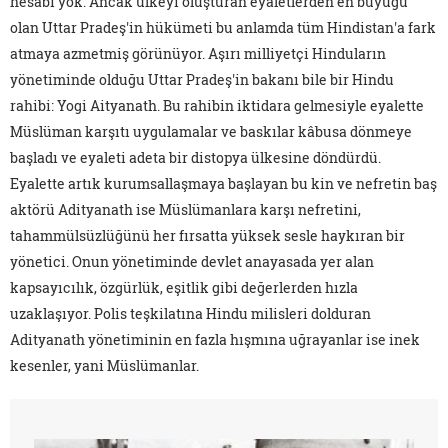
hesabı yok. Ancak ülkeyi oluşturan eyaletlerden en büyüğü
olan Uttar Pradeş'in hükümeti bu anlamda tüm Hindistan'a fark
atmaya azmetmiş görünüyor. Aşırı milliyetçi Hinduların
yönetiminde olduğu Uttar Pradeş'in bakanı bile bir Hindu
rahibi: Yogi Aityanath. Bu rahibin iktidara gelmesiyle eyalette
Müslüman karşıtı uygulamalar ve baskılar kâbusa dönmeye
başladı ve eyaleti adeta bir distopya ülkesine döndürdü.
Eyalette artık kurumsallaşmaya başlayan bu kin ve nefretin baş
aktörü Adityanath ise Müslümanlara karşı nefretini,
tahammülsüzlüğünü her fırsatta yüksek sesle haykıran bir
yönetici. Onun yönetiminde devlet anayasada yer alan
kapsayıcılık, özgürlük, eşitlik gibi değerlerden hızla
uzaklaşıyor. Polis teşkilatına Hindu milisleri dolduran
Adityanath yönetiminin en fazla hışmına uğrayanlar ise inek
kesenler, yani Müslümanlar.