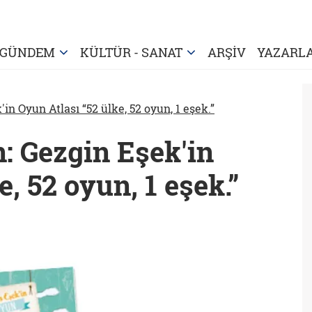
GÜNDEM
KÜLTÜR - SANAT
ARŞİV
YAZARL
in Oyun Atlası “52 ülke, 52 oyun, 1 eşek.”
: Gezgin Eşek'in
, 52 oyun, 1 eşek.”