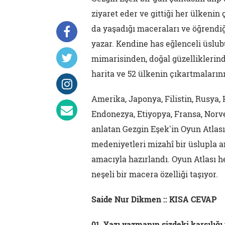
ziyaret eder ve gittiği her ülkeni
da yaşadığı maceraları ve öğrendiğ
yazar. Kendine has eğlenceli üslub
mimarisinden, doğal güzelliklerind
harita ve 52 ülkenin çıkartmalarını
Amerika, Japonya, Filistin, Rusya, 
Endonezya, Etiyopya, Fransa, Norve
anlatan Gezgin Eşek'in Oyun Atlası,
medeniyetleri mizahî bir üslupla a
amacıyla hazırlandı. Oyun Atlası h
neşeli bir macera özelliği taşıyor.
Saide Nur Dikmen :: KISA CEVAP
01. Yazı yazmanın sizdeki karşılığı