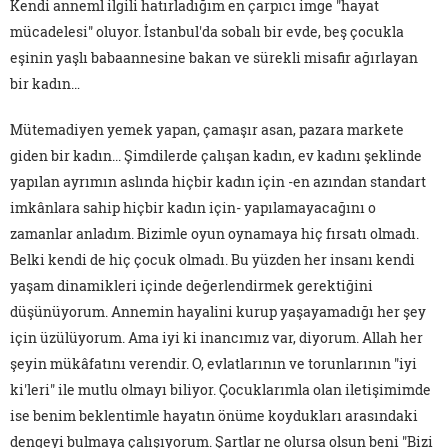
Kendi anneml ilgili hatırladığım en çarpıcı imge "hayat
mücadelesi" oluyor. İstanbul'da sobalı bir evde, beş çocukla
eşinin yaşlı babaannesine bakan ve sürekli misafir ağırlayan
bir kadın…
Mütemadiyen yemek yapan, çamaşır asan, pazara markete
giden bir kadın... Şimdilerde çalışan kadın, ev kadını şeklinde
yapılan ayrımın aslında hiçbir kadın için -en azından standart
imkânlara sahip hiçbir kadın için- yapılamayacağını o
zamanlar anladım. Bizimle oyun oynamaya hiç fırsatı olmadı.
Belki kendi de hiç çocuk olmadı. Bu yüzden her insanı kendi
yaşam dinamikleri içinde değerlendirmek gerektiğini
düşünüyorum. Annemin hayalini kurup yaşayamadığı her şey
için üzülüyorum. Ama iyi ki inancımız var, diyorum. Allah her
şeyin mükâfatını verendir. O, evlatlarının ve torunlarının "iyi
ki'leri" ile mutlu olmayı biliyor. Çocuklarımla olan iletişimimde
ise benim beklentimle hayatın önüme koydukları arasındaki
dengeyi bulmaya çalışıyorum. Şartlar ne olursa olsun beni "Bizi