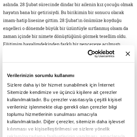
aslında. 28 Şubat sürecinde dindar bir ailenin kız çocuğu olmak
hayatın bana bir getirisiydi. Bu birikimin bir sonucu olarak
imam-hatip lisesine gittim. 28 Şubat'ın önümüze koyduğu
engelleri o dönemde büyük bir üzüntüyle sırtlanmış olsam da
zaman içinde bir nimete dönüştüğünü görmek tesellim oldu.
Eğitimim hayalimdekinden farklı bir pencereye açılmıştı.
Üstelik yine hiç istemememe rağmen!
Hayalimde her zaman iletişim alanında işler yapmak vardı.
Peki, ilahiyat da nereden çıktı? Yurt dışına giderek istediğim
Verilerinizin sorumlu kullanımı
bölümü okumak ya da Türkiye'de kalarak ilahiyata razı olmak
Sizlere daha iyi bir hizmet sunabilmek için İnternet
arasında bir seçim yapmam gerekmişti. Bu seçimi yapma
Sitemizde kendimize ve üçüncü kişilere ait çerezler
zorunluluğum "başörtülü, imamhatipli" olmamdan ileri
kullanılmaktadır. Bu çerezler vasıtasıyla çeşitli kişisel
geliyordu. Vatanımda kalarak önüme çıkan yolları
verileriniz işlenmekte olup gerekli olan çerezler bilgi
değerlendirmeye karar verdim. Böylece ilahiyatçı ve eğitimci
toplumu hizmetlerinin sunulması amacıyla
kullanılmaktadır. Diğer çerezler, sitemizin daha işlevsel
olmanın kapıları açıldı önüme. Bu birikimin hayatıma
kılınması ve kişiselleştirilmesi ve sizlere yönelik
kattıklarına paha biçemem. Kimlik dediğimiz şeyin inşası
reklam/pazarlama faaliyetlerinin yapılması, amaçlarıyla