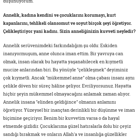
düşünüyorum.
Annelik, kadına kendini ve çocuklarını korumayı, kurt
kapanlarını, tehlikeli olansomut ve soyut birçok şeyi öğretiyor.
Çelikleştiriyor yani kadını. Sizin anneliğinizin kuvveti neyledir?
Annelik serüvenimdeki farkındalığım şu oldu: Eskiden
inanıyormuşum, anne olunca iman ettim. Bir yavruya can
olmak, insan olarak bu hayatta yaşanabilecek en kıymetli
mucize anlarından biri. Bu yönüyle "çelikleşmek" deyiminiz
çok kıymetli. Ancak "mükemmel anne" olma çabası insanı aynı
çelikle döven bir süreç hâline geliyor. Evriliyorsunuz. Hayatta
hiçbir şeyin mükemmel olmayacağını anlamak zaman alıyor.
Annelik insana "elinden geldiğince" olmanın anlamını
öğretiyor. Yüzeysel bir inançtan derinlikli bir düşünme ve iman
biçimine geçiriyor. Benim bir kuvvetim varsa o da hayal
etmemde gizlidir. Çocuklarıma güzel hatıralarla dolu bir çeyiz
sandığı bırakmak ve onların Allah'a ve insanlığa güzellikler