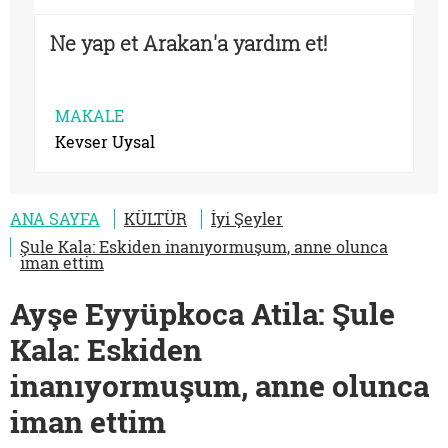
Ne yap et Arakan'a yardım et!
MAKALE
Kevser Uysal
ANA SAYFA
KÜLTÜR
İyi Şeyler
Şule Kala: Eskiden inanıyormuşum, anne olunca
iman ettim
Ayşe Eyyüpkoca Atila: Şule
Kala: Eskiden
inanıyormuşum, anne olunca
iman ettim