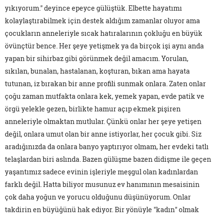
yıkıyorum." deyince epeyce gülüştük. Elbette hayatımı
kolaylaştırabilmek için destek aldığım zamanlar oluyor ama
çocukların anneleriyle sıcak hatıralarının çokluğu en büyük
övünçtür bence. Her şeye yetişmek ya da birçok işi aynı anda
yapan bir sihirbaz gibi görünmek değil amacım. Yorulan,
sıkılan, bunalan, hastalanan, koşturan, bıkan ama hayata
tutunan, iz bırakan bir anne profili sunmak onlara. Zaten onlar
çoğu zaman mutfakta onlara kek, yemek yapan, evde patik ve
örgü yelekle gezen, birlikte hamur açıp ekmek pişiren
anneleriyle olmaktan mutlular. Çünkü onlar her şeye yetişen
değil, onlara umut olan bir anne istiyorlar, her çocuk gibi. Siz
aradığınızda da onlara banyo yaptırıyor olmam, her evdeki tatlı
telaşlardan biri aslında. Bazen gülüşme bazen didişme ile geçen
yaşantımız sadece evinin işleriyle meşgul olan kadınlardan
farklı değil. Hatta biliyor musunuz ev hanımının mesaisinin
çok daha yoğun ve yorucu olduğunu düşünüyorum. Onlar
takdirin en büyüğünü hak ediyor. Bir yönüyle "kadın" olmak