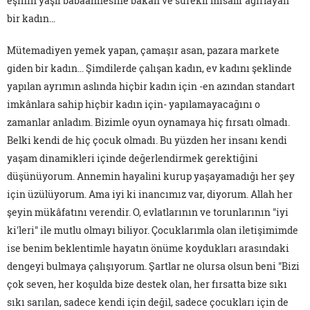
eşinin yaşlı babaannesine bakan ve sürekli misafir ağırlayan
bir kadın…
Mütemadiyen yemek yapan, çamaşır asan, pazara markete
giden bir kadın... Şimdilerde çalışan kadın, ev kadını şeklinde
yapılan ayrımın aslında hiçbir kadın için -en azından standart
imkânlara sahip hiçbir kadın için- yapılamayacağını o
zamanlar anladım. Bizimle oyun oynamaya hiç fırsatı olmadı.
Belki kendi de hiç çocuk olmadı. Bu yüzden her insanı kendi
yaşam dinamikleri içinde değerlendirmek gerektiğini
düşünüyorum. Annemin hayalini kurup yaşayamadığı her şey
için üzülüyorum. Ama iyi ki inancımız var, diyorum. Allah her
şeyin mükâfatını verendir. O, evlatlarının ve torunlarının "iyi
ki'leri" ile mutlu olmayı biliyor. Çocuklarımla olan iletişimimde
ise benim beklentimle hayatın önüme koydukları arasındaki
dengeyi bulmaya çalışıyorum. Şartlar ne olursa olsun beni "Bizi
çok seven, her koşulda bize destek olan, her fırsatta bize sıkı
sıkı sarılan, sadece kendi için değil, sadece çocukları için de