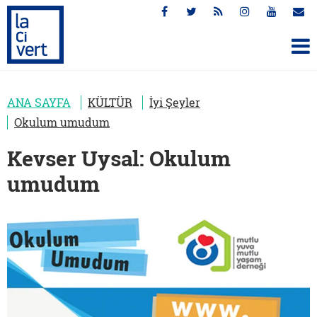
ANA SAYFA
KÜLTÜR
İyi Şeyler
Okulum umudum
Kevser Uysal: Okulum
umudum