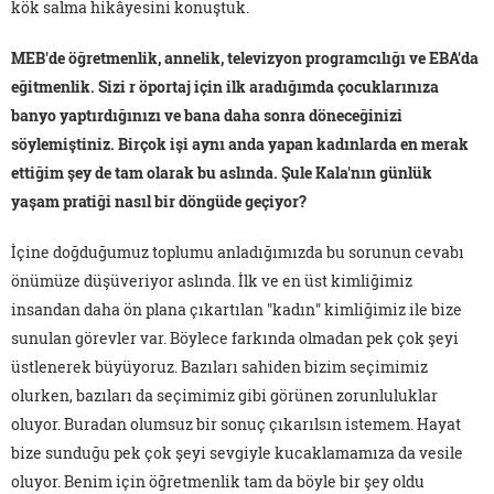
kök salma hikâyesini konuştuk.
MEB'de öğretmenlik, annelik, televizyon programcılığı ve EBA'da
eğitmenlik. Sizi r öportaj için ilk aradığımda çocuklarınıza
banyo yaptırdığınızı ve bana daha sonra döneceğinizi
söylemiştiniz. Birçok işi aynı anda yapan kadınlarda en merak
ettiğim şey de tam olarak bu aslında. Şule Kala'nın günlük
yaşam pratiği nasıl bir döngüde geçiyor?
İçine doğduğumuz toplumu anladığımızda bu sorunun cevabı
önümüze düşüveriyor aslında. İlk ve en üst kimliğimiz
insandan daha ön plana çıkartılan "kadın" kimliğimiz ile bize
sunulan görevler var. Böylece farkında olmadan pek çok şeyi
üstlenerek büyüyoruz. Bazıları sahiden bizim seçimimiz
olurken, bazıları da seçimimiz gibi görünen zorunluluklar
oluyor. Buradan olumsuz bir sonuç çıkarılsın istemem. Hayat
bize sunduğu pek çok şeyi sevgiyle kucaklamamıza da vesile
oluyor. Benim için öğretmenlik tam da böyle bir şey oldu