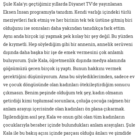
Şule Kala'yı geçtiğimiz yıllarda Diyanet TV'de yayınlanan
Eksen İnsan programıyla tanıdım. Kendi varlığı içindeki türlü
meziyetleri fark etmiş ve her birinin tek tek üstüne gitmiş biri
olduğunu ise sonraları daha yakından tanıdıkça fark ettim.
Aynı anda birçok işi yapmak pek kolay bir şey değil. Bu yüzden
de kıymetli. Hep söylediğim gibi bir annenin, annelik serüveni
dışında daha başka bir işe de emek vermesini çok anlamlı
buluyorum. Şule Kala, öğretmenlik dışında medya alanında
göğsümüzü geren birçok iş yaptı. Bunun hakkını vermek
gerektiğini düşünüyorum. Ama bu söylediklerimden, sadece ev
ve çocuk döngüsünde olan kadınları ötekileştirdiğim sonucu
çıkmasın. Benim peşinde olduğum tek şey, kadın olmanın
getirdiği kimi toplumsal sorunlara, çoluğa çocuğa rağmen bir
anlam arayışı içerisinde olan kadınları ön plana çıkarmak.
İlgilendiğim asıl şey, Kala ve onun gibi olan tüm kadınların
çocuklarıyla beraber içinde bulundukları anlam arayışları. Şule
Kala ile bu bakış açısı içinde parçası olduğu ânları ve şimdide