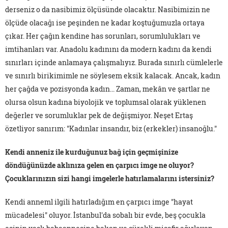
derseniz o da nasibimiz ölçüsünde olacaktır. Nasibimizin ne
ölçüde olacağı ise peşinden ne kadar koştuğumuzla ortaya
çıkar. Her çağın kendine has sorunları, sorumlulukları ve
imtihanları var. Anadolu kadınını da modern kadını da kendi
sınırları içinde anlamaya çalışmalıyız. Burada sınırlı cümlelerle
ve sınırlı birikimimle ne söylesem eksik kalacak. Ancak, kadın
her çağda ve pozisyonda kadın... Zaman, mekân ve şartlar ne
olursa olsun kadına biyolojik ve toplumsal olarak yüklenen
değerler ve sorumluklar pek de değişmiyor. Neşet Ertaş
özetliyor sanırım: "Kadınlar insandır, biz (erkekler) insanoğlu."
Kendi anneniz ile kurduğunuz bağ için geçmişinize
döndüğünüzde aklınıza gelen en çarpıcı imge ne oluyor?
Çocuklarınızın sizi hangi imgelerle hatırlamalarını istersiniz?
Kendi anneml ilgili hatırladığım en çarpıcı imge "hayat
mücadelesi" oluyor. İstanbul'da sobalı bir evde, beş çocukla