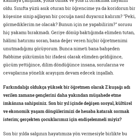
kalmaya çalışmak, yolda olmak ve yola iz bırakmak hayalim
oldu. Sınıfta yüzü asık oturan bir öğrencime ya da koridorun bir
köşesine sinip ağlayan bir çocuğa nasıl duyarsız kalırım? "Peki,
görmediklerim ne olacak? Bunun için ne yapabilirim?" sorusu
hiç yakamı bırakmadı. Geriye dönüp baktığımda elimden tutan,
hâlimi hatırımı soran, bana değer veren hiçbir öğretmenimi
unutmadığımı görüyorum. Bunca nimeti bana bahşeden
Rabbime şükrümün bir ifadesi olarak elimden geldiğince,
gücüm yettiğince, dilim döndüğünce insana, sorularına ve
cevaplarına yönelik arayışım devam edecek inşallah.
Farkındalığı oldukça yüksek bir öğretmen olarak Z kuşağı adı
verilen zamane gençlerini daha yakından müşahede etme
imkânına sahipsiniz. Son bir yıl içinde değişen sosyal, kültürel
ve ekonomik yaşam döngülerimizi de hesaba katarak sormak
isterim; gerçekten çocuklarımız için endişelenmeli miyiz?
Son bir yılda salgının hayatımıza yön vermesiyle birlikte bu