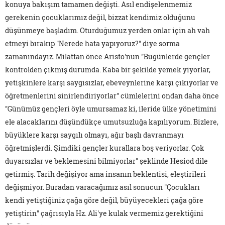
konuya bakışım tamamen değişti. Asıl endişelenmemiz
gerekenin çocuklarımız değil, bizzat kendimiz olduğunu
düşünmeye başladım. Oturduğumuz yerden onlar için ah vah
etmeyi bırakıp "Nerede hata yapıyoruz?" diye sorma
zamanındayız. Milattan önce Aristo'nun "Bugünlerde gençler
kontrolden çıkmış durumda. Kaba bir şekilde yemek yiyorlar,
yetişkinlere karşı saygısızlar, ebeveynlerine karşı çıkıyorlar ve
öğretmenlerini sinirlendiriyorlar" cümlelerini ondan daha önce
"Günümüz gençleri öyle umursamaz ki, ileride ülke yönetimini
ele alacaklarını düşündükçe umutsuzluğa kapılıyorum. Bizlere,
büyüklere karşı saygılı olmayı, ağır başlı davranmayı
öğretmişlerdi. Şimdiki gençler kurallara boş veriyorlar. Çok
duyarsızlar ve beklemesini bilmiyorlar" şeklinde Hesiod dile
getirmiş. Tarih değişiyor ama insanın beklentisi, eleştirileri
değişmiyor. Buradan varacağımız asıl sonucun "Çocukları
kendi yetiştiğiniz çağa göre değil, büyüyecekleri çağa göre
yetiştirin" çağrısıyla Hz. Ali'ye kulak vermemiz gerektiğini