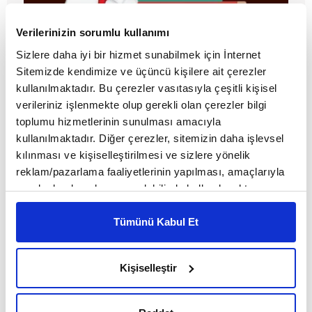
Verilerinizin sorumlu kullanımı
Sizlere daha iyi bir hizmet sunabilmek için İnternet
Sitemizde kendimize ve üçüncü kişilere ait çerezler
Umudun çocukları
kullanılmaktadır. Bu çerezler vasıtasıyla çeşitli kişisel
verileriniz işlenmekte olup gerekli olan çerezler bilgi
toplumu hizmetlerinin sunulması amacıyla
MAKALE
kullanılmaktadır. Diğer çerezler, sitemizin daha işlevsel
kılınması ve kişiselleştirilmesi ve sizlere yönelik
Kevser Uysal
reklam/pazarlama faaliyetlerinin yapılması, amaçlarıyla
sınırlı olarak açık rızanız dahilinde kullanılacaktır.
Çerezlere ilişkin tercihlerinizi çerez paneli vasıtasıyla
belirleyebilirsiniz. Çerezlere ilişkin detaylı bilgi için
Tümünü Kabul Et
Ayarlar butonuna tıklayabilir,
Çerez Bilgilendirme
Metnimizi ziyaret edebilirsiniz.
Kişiselleştir
6698 sayılı Kişisel Verilerin Korunması Kanunu uyarınca
hazırlanmış olan İnternet Sitesi Aydınlatma Metnimizi
okumak ve sitemizi ziyaretiniz kapsamında