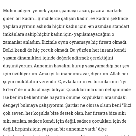
Mütemadiyen yemek yapan, çamaşır asan, pazara markete
giden bir kadın... Şimdilerde çalışan kadın, ev kadını şeklinde
yapılan ayrımın aslında hiçbir kadın için -en azından standart
imkânlara sahip hiçbir kadın için- yapılamayacağını o
zamanlar anladım. Bizimle oyun oynamaya hiç fırsatı olmadı.
Belki kendi de hiç çocuk olmadı. Bu yüzden her insanı kendi
yaşam dinamikleri içinde değerlendirmek gerektiğini
düşünüyorum. Annemin hayalini kurup yaşayamadığı her şey
için üzülüyorum. Ama iyi ki inancımız var, diyorum. Allah her
şeyin mükâfatını verendir. O, evlatlarının ve torunlarının "iyi
ki'leri" ile mutlu olmayı biliyor. Çocuklarımla olan iletişimimde
ise benim beklentimle hayatın önüme koydukları arasındaki
dengeyi bulmaya çalışıyorum. Şartlar ne olursa olsun beni "Bizi
çok seven, her koşulda bize destek olan, her fırsatta bize sıkı
sıkı sarılan, sadece kendi için değil, sadece çocukları için de
değil, hepimiz için yaşayan bir annemiz vardı" diye