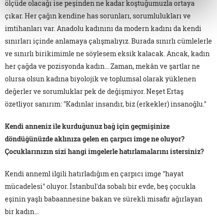
ölçüde olacağı ise peşinden ne kadar koştuğumuzla ortaya
çıkar. Her çağın kendine has sorunları, sorumlulukları ve
imtihanları var. Anadolu kadınını da modern kadını da kendi
sınırları içinde anlamaya çalışmalıyız. Burada sınırlı cümlelerle
ve sınırlı birikimimle ne söylesem eksik kalacak. Ancak, kadın
her çağda ve pozisyonda kadın... Zaman, mekân ve şartlar ne
olursa olsun kadına biyolojik ve toplumsal olarak yüklenen
değerler ve sorumluklar pek de değişmiyor. Neşet Ertaş
özetliyor sanırım: "Kadınlar insandır, biz (erkekler) insanoğlu."
Kendi anneniz ile kurduğunuz bağ için geçmişinize
döndüğünüzde aklınıza gelen en çarpıcı imge ne oluyor?
Çocuklarınızın sizi hangi imgelerle hatırlamalarını istersiniz?
Kendi anneml ilgili hatırladığım en çarpıcı imge "hayat
mücadelesi" oluyor. İstanbul'da sobalı bir evde, beş çocukla
eşinin yaşlı babaannesine bakan ve sürekli misafir ağırlayan
bir kadın…