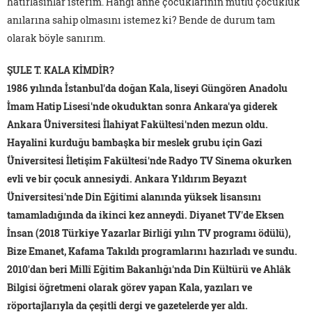
hatırlasınlar isterim. Hangi anne çocuklarının mutlu çocukluk
anılarına sahip olmasını istemez ki? Bende de durum tam
olarak böyle sanırım.
ŞULE T. KALA KİMDİR?
1986 yılında İstanbul'da doğan Kala, liseyi Güngören Anadolu
İmam Hatip Lisesi'nde okuduktan sonra Ankara'ya giderek
Ankara Üniversitesi İlahiyat Fakültesi'nden mezun oldu.
Hayalini kurduğu bambaşka bir meslek grubu için Gazi
Üniversitesi İletişim Fakültesi'nde Radyo TV Sinema okurken
evli ve bir çocuk annesiydi. Ankara Yıldırım Beyazıt
Üniversitesi'nde Din Eğitimi alanında yüksek lisansını
tamamladığında da ikinci kez anneydi. Diyanet TV'de Eksen
İnsan (2018 Türkiye Yazarlar Birliği yılın TV programı ödülü),
Bize Emanet, Kafama Takıldı programlarını hazırladı ve sundu.
2010'dan beri Millî Eğitim Bakanlığı'nda Din Kültürü ve Ahlâk
Bilgisi öğretmeni olarak görev yapan Kala, yazıları ve
röportajlarıyla da çeşitli dergi ve gazetelerde yer aldı.