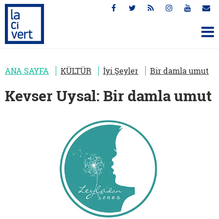
ANA SAYFA
KÜLTÜR
İyi Şeyler
Bir damla umut
Kevser Uysal: Bir damla umut