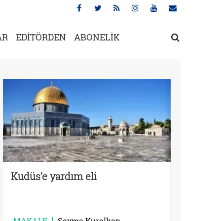
AR
EDİTÖRDEN
ABONELİK
Kudüs’e yardım eli
MAKALE
Şeyma Kuralkan