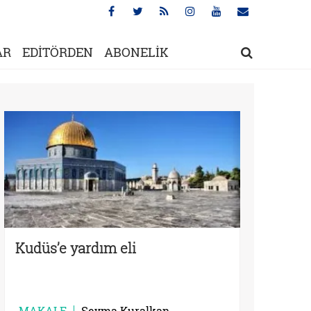
AR
EDİTÖRDEN
ABONELİK
Kudüs’e yardım eli
MAKALE
Şeyma Kuralkan