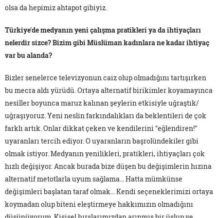
olsa da hepimiz ahtapot gibiyiz.
Türkiye'de medyanın yeni çalışma pratikleri ya da ihtiyaçları
nelerdir sizce? Bizim gibi Müslüman kadınlara ne kadar ihtiyaç
var bu alanda?
Bizler senelerce televizyonun caiz olup olmadığını tartışırken
bu mecra aldı yürüdü. Ortaya alternatif birikimler koyamayınca
nesiller boyunca maruz kalınan şeylerin etkisiyle uğraştık/
uğraşıyoruz. Yeni neslin farkındalıkları da beklentileri de çok
farklı artık. Onlar dikkat çeken ve kendilerini "eğlendiren!"
uyaranları tercih ediyor. O uyaranların başrolündekiler gibi
olmak istiyor. Medyanın yenilikleri, pratikleri, ihtiyaçları çok
hızlı değişiyor. Ancak burada bize düşen bu değişimlerin hızına
alternatif metotlarla uyum sağlama... Hatta mümkünse
değişimleri başlatan taraf olmak... Kendi seçeneklerimizi ortaya
koymadan olup biteni eleştirmeye hakkımızın olmadığını
düşünüyorum. Kişisel hırslarımızdan arınmış bir üslup ve