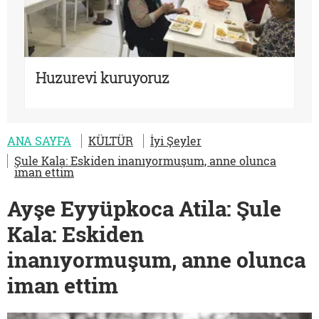
Huzurevi kuruyoruz
ANA SAYFA
KÜLTÜR
İyi Şeyler
Şule Kala: Eskiden inanıyormuşum, anne olunca
iman ettim
Ayşe Eyyüpkoca Atila: Şule
Kala: Eskiden
inanıyormuşum, anne olunca
iman ettim