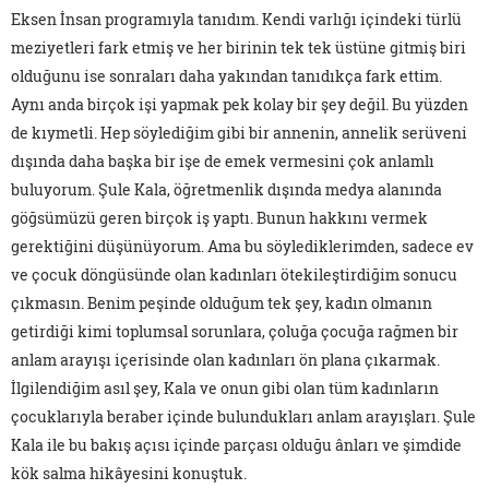
Eksen İnsan programıyla tanıdım. Kendi varlığı içindeki türlü
meziyetleri fark etmiş ve her birinin tek tek üstüne gitmiş biri
olduğunu ise sonraları daha yakından tanıdıkça fark ettim.
Aynı anda birçok işi yapmak pek kolay bir şey değil. Bu yüzden
de kıymetli. Hep söylediğim gibi bir annenin, annelik serüveni
dışında daha başka bir işe de emek vermesini çok anlamlı
buluyorum. Şule Kala, öğretmenlik dışında medya alanında
göğsümüzü geren birçok iş yaptı. Bunun hakkını vermek
gerektiğini düşünüyorum. Ama bu söylediklerimden, sadece ev
ve çocuk döngüsünde olan kadınları ötekileştirdiğim sonucu
çıkmasın. Benim peşinde olduğum tek şey, kadın olmanın
getirdiği kimi toplumsal sorunlara, çoluğa çocuğa rağmen bir
anlam arayışı içerisinde olan kadınları ön plana çıkarmak.
İlgilendiğim asıl şey, Kala ve onun gibi olan tüm kadınların
çocuklarıyla beraber içinde bulundukları anlam arayışları. Şule
Kala ile bu bakış açısı içinde parçası olduğu ânları ve şimdide
kök salma hikâyesini konuştuk.