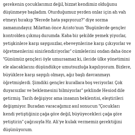
gerekenin çocuklarımız değil, bizzat kendimiz olduğunu
düşünmeye başladım. Oturduğumuz yerden onlar için ah vah
etmeyi bırakıp "Nerede hata yapıyoruz?" diye sorma
zamanındayız. Milattan önce Aristo'nun "Bugünlerde gençler
kontrolden çıkmış durumda. Kaba bir şekilde yemek yiyorlar,
yetişkinlere karşı saygısızlar, ebeveynlerine karşı çıkıyorlar ve
öğretmenlerini sinirlendiriyorlar" cümlelerini ondan daha önce
"Günümüz gençleri öyle umursamaz ki, ileride ülke yönetimini
ele alacaklarını düşündükçe umutsuzluğa kapılıyorum. Bizlere,
büyüklere karşı saygılı olmayı, ağır başlı davranmayı
öğretmişlerdi. Şimdiki gençler kurallara boş veriyorlar. Çok
duyarsızlar ve beklemesini bilmiyorlar" şeklinde Hesiod dile
getirmiş. Tarih değişiyor ama insanın beklentisi, eleştirileri
değişmiyor. Buradan varacağımız asıl sonucun "Çocukları
kendi yetiştiğiniz çağa göre değil, büyüyecekleri çağa göre
yetiştirin" çağrısıyla Hz. Ali'ye kulak vermemiz gerektiğini
düşünüyorum.