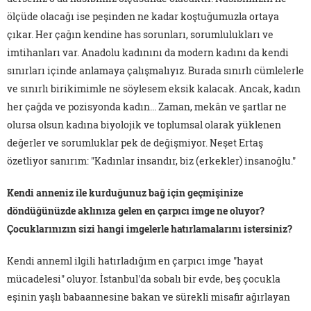
ölçüde olacağı ise peşinden ne kadar koştuğumuzla ortaya
çıkar. Her çağın kendine has sorunları, sorumlulukları ve
imtihanları var. Anadolu kadınını da modern kadını da kendi
sınırları içinde anlamaya çalışmalıyız. Burada sınırlı cümlelerle
ve sınırlı birikimimle ne söylesem eksik kalacak. Ancak, kadın
her çağda ve pozisyonda kadın... Zaman, mekân ve şartlar ne
olursa olsun kadına biyolojik ve toplumsal olarak yüklenen
değerler ve sorumluklar pek de değişmiyor. Neşet Ertaş
özetliyor sanırım: "Kadınlar insandır, biz (erkekler) insanoğlu."
Kendi anneniz ile kurduğunuz bağ için geçmişinize
döndüğünüzde aklınıza gelen en çarpıcı imge ne oluyor?
Çocuklarınızın sizi hangi imgelerle hatırlamalarını istersiniz?
Kendi anneml ilgili hatırladığım en çarpıcı imge "hayat
mücadelesi" oluyor. İstanbul'da sobalı bir evde, beş çocukla
eşinin yaşlı babaannesine bakan ve sürekli misafir ağırlayan