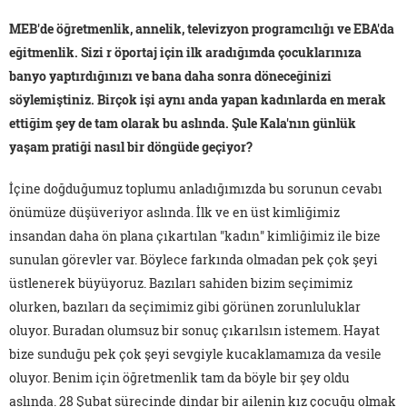
MEB'de öğretmenlik, annelik, televizyon programcılığı ve EBA'da
eğitmenlik. Sizi r öportaj için ilk aradığımda çocuklarınıza
banyo yaptırdığınızı ve bana daha sonra döneceğinizi
söylemiştiniz. Birçok işi aynı anda yapan kadınlarda en merak
ettiğim şey de tam olarak bu aslında. Şule Kala'nın günlük
yaşam pratiği nasıl bir döngüde geçiyor?
İçine doğduğumuz toplumu anladığımızda bu sorunun cevabı
önümüze düşüveriyor aslında. İlk ve en üst kimliğimiz
insandan daha ön plana çıkartılan "kadın" kimliğimiz ile bize
sunulan görevler var. Böylece farkında olmadan pek çok şeyi
üstlenerek büyüyoruz. Bazıları sahiden bizim seçimimiz
olurken, bazıları da seçimimiz gibi görünen zorunluluklar
oluyor. Buradan olumsuz bir sonuç çıkarılsın istemem. Hayat
bize sunduğu pek çok şeyi sevgiyle kucaklamamıza da vesile
oluyor. Benim için öğretmenlik tam da böyle bir şey oldu
aslında. 28 Şubat sürecinde dindar bir ailenin kız çocuğu olmak