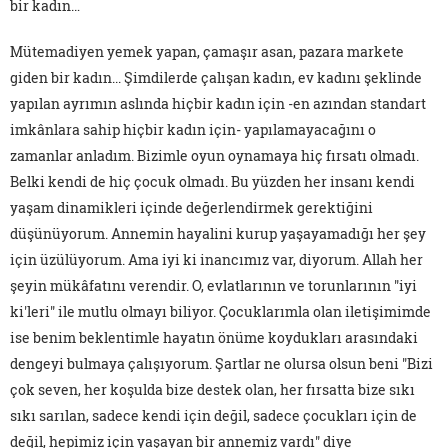
bir kadın…
Mütemadiyen yemek yapan, çamaşır asan, pazara markete
giden bir kadın... Şimdilerde çalışan kadın, ev kadını şeklinde
yapılan ayrımın aslında hiçbir kadın için -en azından standart
imkânlara sahip hiçbir kadın için- yapılamayacağını o
zamanlar anladım. Bizimle oyun oynamaya hiç fırsatı olmadı.
Belki kendi de hiç çocuk olmadı. Bu yüzden her insanı kendi
yaşam dinamikleri içinde değerlendirmek gerektiğini
düşünüyorum. Annemin hayalini kurup yaşayamadığı her şey
için üzülüyorum. Ama iyi ki inancımız var, diyorum. Allah her
şeyin mükâfatını verendir. O, evlatlarının ve torunlarının "iyi
ki'leri" ile mutlu olmayı biliyor. Çocuklarımla olan iletişimimde
ise benim beklentimle hayatın önüme koydukları arasındaki
dengeyi bulmaya çalışıyorum. Şartlar ne olursa olsun beni "Bizi
çok seven, her koşulda bize destek olan, her fırsatta bize sıkı
sıkı sarılan, sadece kendi için değil, sadece çocukları için de
değil, hepimiz için yaşayan bir annemiz vardı" diye