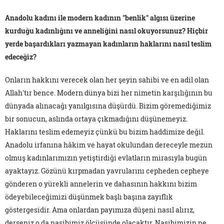
Anadolu kadını ile modern kadının "benlik" algısı üzerine
kurduğu kadınlığını ve anneliğini nasıl okuyorsunuz? Hiçbir
yerde başardıkları yazmayan kadınların haklarını nasıl teslim
edeceğiz?
Onların hakkını verecek olan her şeyin sahibi ve en adil olan
Allah'tır bence. Modern dünya bizi her nimetin karşılığının bu
dünyada alınacağı yanılgısına düşürdü. Bizim göremediğimiz
bir sonucun, aslında ortaya çıkmadığını düşünemeyiz.
Haklarını teslim edemeyiz çünkü bu bizim haddimize değil.
Anadolu irfanına hâkim ve hayat okulundan dereceyle mezun
olmuş kadınlarımızın yetiştirdiği evlatların mirasıyla bugün
ayaktayız. Gözünü kırpmadan yavrularını cepheden cepheye
gönderen o yürekli annelerin ve dahasının hakkını bizim
ödeyebileceğimizi düşünmek başlı başına zayıflık
göstergesidir. Ama onlardan payımıza düşeni nasıl alırız,
derseniz o da nasibimiz ölçüsünde olacaktır. Nasibimizin ne