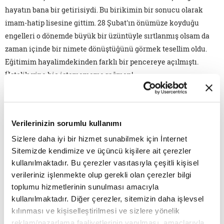
hayatın bana bir getirisiydi. Bu birikimin bir sonucu olarak
imam-hatip lisesine gittim. 28 Şubat'ın önümüze koyduğu
engelleri o dönemde büyük bir üzüntüyle sırtlanmış olsam da
zaman içinde bir nimete dönüştüğünü görmek tesellim oldu.
Eğitimim hayalimdekinden farklı bir pencereye açılmıştı.
Üstelik yine hiç istemememe rağmen!
Hayalimde her zaman iletişim alanında işler yapmak vardı.
Peki, ilahiyat da nereden çıktı? Yurt dışına giderek istediğim
Verilerinizin sorumlu kullanımı
bölümü okumak ya da Türkiye'de kalarak ilahiyata razı olmak
arasında bir seçim yapmam gerekmişti. Bu seçimi yapma
Sizlere daha iyi bir hizmet sunabilmek için İnternet
zorunluluğum "başörtülü, imamhatipli" olmamdan ileri
Sitemizde kendimize ve üçüncü kişilere ait çerezler
geliyordu. Vatanımda kalarak önüme çıkan yolları
kullanılmaktadır. Bu çerezler vasıtasıyla çeşitli kişisel
verileriniz işlenmekte olup gerekli olan çerezler bilgi
değerlendirmeye karar verdim. Böylece ilahiyatçı ve eğitimci
toplumu hizmetlerinin sunulması amacıyla
olmanın kapıları açıldı önüme. Bu birikimin hayatıma
kullanılmaktadır. Diğer çerezler, sitemizin daha işlevsel
kattıklarına paha biçemem. Kimlik dediğimiz şeyin inşası
kılınması ve kişiselleştirilmesi ve sizlere yönelik
insanın ömrü boyunca sürüyor. Yani şu veya bu kimliğim
reklam/pazarlama faaliyetlerinin yapılması, amaçlarıyla