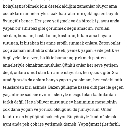
kolaylaştırabilmek için destek aldığım zamanlar oluyor ama
çocukların anneleriyle sıcak hatıralarının çokluğu en büyük
övünçtür bence. Her şeye yetişmek ya da birçok işi aynı anda
yapan bir sihirbaz gibi görünmek değil amacım. Yorulan,
sıkılan, bunalan, hastalanan, koşturan, bıkan ama hayata
tutunan, iz bırakan bir anne profili sunmak onlara. Zaten onlar
çoğu zaman mutfakta onlara kek, yemek yapan, evde patik ve
örgü yelekle gezen, birlikte hamur açıp ekmek pişiren
anneleriyle olmaktan mutlular. Çünkü onlar her şeye yetişen
değil, onlara umut olan bir anne istiyorlar, her çocuk gibi. Siz
aradığınızda da onlara banyo yaptırıyor olmam, her evdeki tatlı
telaşlardan biri aslında. Bazen gülüşme bazen didişme ile geçen
yaşantımız sadece evinin işleriyle meşgul olan kadınlardan
farklı değil. Hatta biliyor musunuz ev hanımının mesaisinin
çok daha yoğun ve yorucu olduğunu düşünüyorum. Onlar
takdirin en büyüğünü hak ediyor. Bir yönüyle "kadın" olmak
aynı anda pek çok işe yetişmek demek. Yaptığımız işler farklı