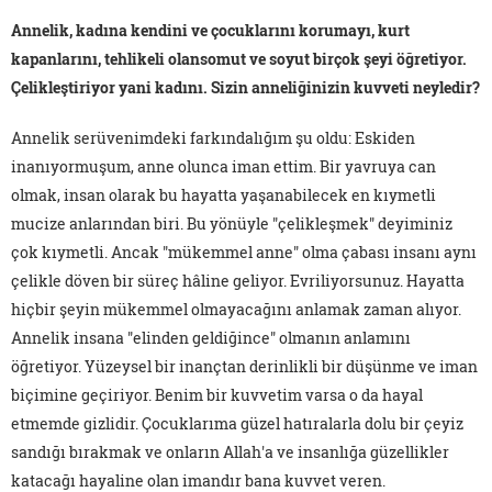
Annelik, kadına kendini ve çocuklarını korumayı, kurt
kapanlarını, tehlikeli olansomut ve soyut birçok şeyi öğretiyor.
Çelikleştiriyor yani kadını. Sizin anneliğinizin kuvveti neyledir?
Annelik serüvenimdeki farkındalığım şu oldu: Eskiden
inanıyormuşum, anne olunca iman ettim. Bir yavruya can
olmak, insan olarak bu hayatta yaşanabilecek en kıymetli
mucize anlarından biri. Bu yönüyle "çelikleşmek" deyiminiz
çok kıymetli. Ancak "mükemmel anne" olma çabası insanı aynı
çelikle döven bir süreç hâline geliyor. Evriliyorsunuz. Hayatta
hiçbir şeyin mükemmel olmayacağını anlamak zaman alıyor.
Annelik insana "elinden geldiğince" olmanın anlamını
öğretiyor. Yüzeysel bir inançtan derinlikli bir düşünme ve iman
biçimine geçiriyor. Benim bir kuvvetim varsa o da hayal
etmemde gizlidir. Çocuklarıma güzel hatıralarla dolu bir çeyiz
sandığı bırakmak ve onların Allah'a ve insanlığa güzellikler
katacağı hayaline olan imandır bana kuvvet veren.