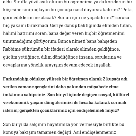
oldu. Sınıfta yüzü asık oturan bir öğrencime ya da koridorun bir
köşesine sinip ağlayan bir çocuğa nasıl duyarsız kalırım? "Peki,
görmediklerim ne olacak? Bunun için ne yapabilirim?" sorusu
hiç yakamı bırakmadı. Geriye dönüp baktığımda elimden tutan,
hâlimi hatırımı soran, bana değer veren hiçbir öğretmenimi
unutmadığımı görüyorum. Bunca nimeti bana bahşeden
Rabbime şükrümün bir ifadesi olarak elimden geldiğince,
gücüm yettiğince, dilim döndüğünce insana, sorularına ve
cevaplarına yönelik arayışım devam edecek inşallah.
Farkındalığı oldukça yüksek bir öğretmen olarak Z kuşağı adı
verilen zamane gençlerini daha yakından müşahede etme
imkânına sahipsiniz. Son bir yıl içinde değişen sosyal, kültürel
ve ekonomik yaşam döngülerimizi de hesaba katarak sormak
isterim; gerçekten çocuklarımız için endişelenmeli miyiz?
Son bir yılda salgının hayatımıza yön vermesiyle birlikte bu
konuya bakışım tamamen değişti. Asıl endişelenmemiz