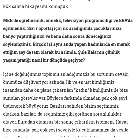
kök salma hikâyesini konuştuk.
MEB'de öğretmenlik, annelik, televizyon programcılığı ve EBA'da
eğitmenlik. Sizi r öportaj için ilk aradığımda çocuklarınıza
banyo yaptırdığınızı ve bana daha sonra döneceğinizi
söylemiştiniz. Birçok işi aynı anda yapan kadınlarda en merak
ettiğim şey de tam olarak bu aslında. Şule Kala'nın günlük
yaşam pratiği nasıl bir döngüde geçiyor?
İçine doğduğumuz toplumu anladığımızda bu sorunun cevabı
önümüze düşüveriyor aslında. İlk ve en üst kimliğimiz
insandan daha ön plana çıkartılan "kadın" kimliğimiz ile bize
sunulan görevler var. Böylece farkında olmadan pek çok şeyi
üstlenerek büyüyoruz. Bazıları sahiden bizim seçimimiz
olurken, bazıları da seçimimiz gibi görünen zorunluluklar
oluyor. Buradan olumsuz bir sonuç çıkarılsın istemem. Hayat
bize sunduğu pek çok şeyi sevgiyle kucaklamamıza da vesile