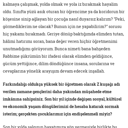
kalmaya çalışmak, yolda olmak ve yola iz bırakmak hayalim
oldu. Sınıfta yüzü asık oturan bir öğrencime ya da koridorun bir
köşesine sinip ağlayan bir çocuğa nasıl duyarsız kalırım? "Peki,
görmediklerim ne olacak? Bunun için ne yapabilirim?" sorusu
hiç yakamı bırakmadı. Geriye dönüp baktığımda elimden tutan,
hâlimi hatırımı soran, bana değer veren hiçbir öğretmenimi
unutmadığımı görüyorum. Bunca nimeti bana bahşeden
Rabbime şükrümün bir ifadesi olarak elimden geldiğince,
gücüm yettiğince, dilim döndüğünce insana, sorularına ve
cevaplarına yönelik arayışım devam edecek inşallah.
Farkındalığı oldukça yüksek bir öğretmen olarak Z kuşağı adı
verilen zamane gençlerini daha yakından müşahede etme
imkânına sahipsiniz. Son bir yıl içinde değişen sosyal, kültürel
ve ekonomik yaşam döngülerimizi de hesaba katarak sormak
isterim; gerçekten çocuklarımız için endişelenmeli miyiz?
Son bir yılda salgının hayatımıza yön vermesiyle birlikte bu