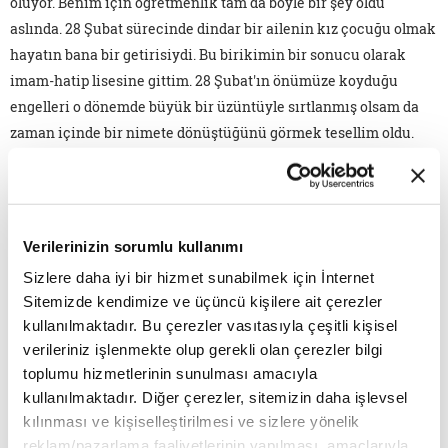
oluyor. Benim için öğretmenlik tam da böyle bir şey oldu
aslında. 28 Şubat sürecinde dindar bir ailenin kız çocuğu olmak
hayatın bana bir getirisiydi. Bu birikimin bir sonucu olarak
imam-hatip lisesine gittim. 28 Şubat'ın önümüze koyduğu
engelleri o dönemde büyük bir üzüntüyle sırtlanmış olsam da
zaman içinde bir nimete dönüştüğünü görmek tesellim oldu.
Eğitimim hayalimdekinden farklı bir pencereye açılmıştı.
Üstelik yine hiç istemememe rağmen!
Hayalimde her zaman iletişim alanında işler yapmak vardı.
Verilerinizin sorumlu kullanımı
Peki, ilahiyat da nereden çıktı? Yurt dışına giderek istediğim
Sizlere daha iyi bir hizmet sunabilmek için İnternet
bölümü okumak ya da Türkiye'de kalarak ilahiyata razı olmak
Sitemizde kendimize ve üçüncü kişilere ait çerezler
arasında bir seçim yapmam gerekmişti. Bu seçimi yapma
kullanılmaktadır. Bu çerezler vasıtasıyla çeşitli kişisel
zorunluluğum "başörtülü, imamhatipli" olmamdan ileri
verileriniz işlenmekte olup gerekli olan çerezler bilgi
geliyordu. Vatanımda kalarak önüme çıkan yolları
toplumu hizmetlerinin sunulması amacıyla
değerlendirmeye karar verdim. Böylece ilahiyatçı ve eğitimci
kullanılmaktadır. Diğer çerezler, sitemizin daha işlevsel
olmanın kapıları açıldı önüme. Bu birikimin hayatıma
kılınması ve kişiselleştirilmesi ve sizlere yönelik
kattıklarına paha biçemem. Kimlik dediğimiz şeyin inşası
reklam/pazarlama faaliyetlerinin yapılması, amaçlarıyla