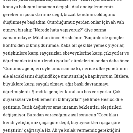
konuya bakışım tamamen değişti. Asıl endişelenmemiz
gerekenin çocuklarımız değil, bizzat kendimiz olduğunu
düşünmeye başladım. Oturduğumuz yerden onlar için ah vah
etmeyi bırakıp "Nerede hata yapıyoruz?" diye sorma
zamanındayız. Milattan önce Aristo'nun "Bugünlerde gençler
kontrolden çıkmış durumda. Kaba bir şekilde yemek yiyorlar,
yetişkinlere karşı saygısızlar, ebeveynlerine karşı çıkıyorlar ve
öğretmenlerini sinirlendiriyorlar" cümlelerini ondan daha önce
"Günümüz gençleri öyle umursamaz ki, ileride ülke yönetimini
ele alacaklarını düşündükçe umutsuzluğa kapılıyorum. Bizlere,
büyüklere karşı saygılı olmayı, ağır başlı davranmayı
öğretmişlerdi. Şimdiki gençler kurallara boş veriyorlar. Çok
duyarsızlar ve beklemesini bilmiyorlar" şeklinde Hesiod dile
getirmiş. Tarih değişiyor ama insanın beklentisi, eleştirileri
değişmiyor. Buradan varacağımız asıl sonucun "Çocukları
kendi yetiştiğiniz çağa göre değil, büyüyecekleri çağa göre
yetiştirin" çağrısıyla Hz. Ali'ye kulak vermemiz gerektiğini