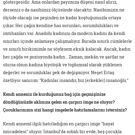
göstergesidir. Ama onlardan payımıza düşeni nasıl alırız,
derseniz o da nasibimiz ölçüsünde olacaktır. Nasibimizin ne
ölçüde olacağı ise peşinden ne kadar koştuğumuzla ortaya
çıkar. Her çağın kendine has sorunları, sorumlulukları ve
imtihanları var. Anadolu kadınını da modern kadını da kendi
sınırları içinde anlamaya çalışmalıyız. Burada sınırlı cümlelerle
ve sınırlı birikimimle ne söylesem eksik kalacak. Ancak, kadın
her çağda ve pozisyonda kadın... Zaman, mekân ve şartlar ne
olursa olsun kadına biyolojik ve toplumsal olarak yüklenen
değerler ve sorumluklar pek de değişmiyor. Neşet Ertaş
özetliyor sanırım: "Kadınlar insandır, biz (erkekler) insanoğlu."
Kendi anneniz ile kurduğunuz bağ için geçmişinize
döndüğünüzde aklınıza gelen en çarpıcı imge ne oluyor?
Çocuklarınızın sizi hangi imgelerle hatırlamalarını istersiniz?
Kendi anneml ilgili hatırladığım en çarpıcı imge "hayat
mücadelesi" oluyor. İstanbul'da sobalı bir evde, beş çocukla