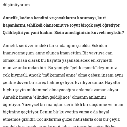
düşünüyorum.
Annelik, kadına kendini ve çocuklarını korumayı, kurt
kapanlarını, tehlikeli olansomut ve soyut birçok şeyi öğretiyor.
Çelikleştiriyor yani kadını. Sizin anneliğinizin kuvveti neyledir?
Annelik serüvenimdeki farkındalığım şu oldu: Eskiden
inanıyormuşum, anne olunca iman ettim. Bir yavruya can
olmak, insan olarak bu hayatta yaşanabilecek en kıymetli
mucize anlarından biri. Bu yönüyle "çelikleşmek" deyiminiz
çok kıymetli. Ancak "mükemmel anne" olma çabası insanı aynı
çelikle döven bir süreç hâline geliyor. Evriliyorsunuz. Hayatta
hiçbir şeyin mükemmel olmayacağını anlamak zaman alıyor.
Annelik insana "elinden geldiğince" olmanın anlamını
öğretiyor. Yüzeysel bir inançtan derinlikli bir düşünme ve iman
biçimine geçiriyor. Benim bir kuvvetim varsa o da hayal
etmemde gizlidir. Çocuklarıma güzel hatıralarla dolu bir çeyiz
sandığı bırakmak ve onların Allah'a ve insanlığa güzellikler