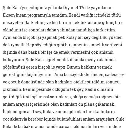
Şule Kala'yı geçtiğimiz yıllarda Diyanet TV'de yayınlanan
Eksen İnsan programıyla tanıdım. Kendi varlığı içindeki türlü
meziyetleri fark etmiş ve her birinin tek tek üstüne gitmiş biri
olduğunu ise sonraları daha yakından tanıdıkça fark ettim.
Aynı anda birçok işi yapmak pek kolay bir şey değil. Bu yüzden
de kıymetli. Hep söylediğim gibi bir annenin, annelik serüveni
dışında daha başka bir işe de emek vermesini çok anlamlı
buluyorum. Şule Kala, öğretmenlik dışında medya alanında
göğsümüzü geren birçok iş yaptı. Bunun hakkını vermek
gerektiğini düşünüyorum. Ama bu söylediklerimden, sadece ev
ve çocuk döngüsünde olan kadınları ötekileştirdiğim sonucu
çıkmasın. Benim peşinde olduğum tek şey, kadın olmanın
getirdiği kimi toplumsal sorunlara, çoluğa çocuğa rağmen bir
anlam arayışı içerisinde olan kadınları ön plana çıkarmak.
İlgilendiğim asıl şey, Kala ve onun gibi olan tüm kadınların
çocuklarıyla beraber içinde bulundukları anlam arayışları. Şule
Kala ile bu bakış açısı içinde parçası olduğu ânları ve şimdide