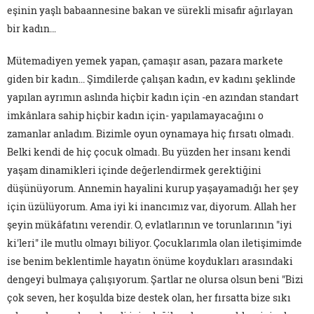
eşinin yaşlı babaannesine bakan ve sürekli misafir ağırlayan
bir kadın…
Mütemadiyen yemek yapan, çamaşır asan, pazara markete
giden bir kadın... Şimdilerde çalışan kadın, ev kadını şeklinde
yapılan ayrımın aslında hiçbir kadın için -en azından standart
imkânlara sahip hiçbir kadın için- yapılamayacağını o
zamanlar anladım. Bizimle oyun oynamaya hiç fırsatı olmadı.
Belki kendi de hiç çocuk olmadı. Bu yüzden her insanı kendi
yaşam dinamikleri içinde değerlendirmek gerektiğini
düşünüyorum. Annemin hayalini kurup yaşayamadığı her şey
için üzülüyorum. Ama iyi ki inancımız var, diyorum. Allah her
şeyin mükâfatını verendir. O, evlatlarının ve torunlarının "iyi
ki'leri" ile mutlu olmayı biliyor. Çocuklarımla olan iletişimimde
ise benim beklentimle hayatın önüme koydukları arasındaki
dengeyi bulmaya çalışıyorum. Şartlar ne olursa olsun beni "Bizi
çok seven, her koşulda bize destek olan, her fırsatta bize sıkı