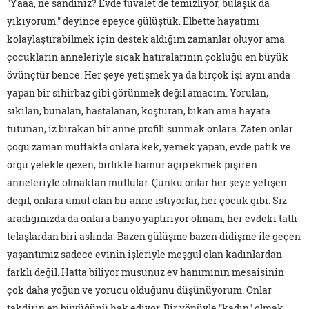
"Yaaa, ne sandınız? Evde tuvalet de temizliyor, bulaşık da
yıkıyorum." deyince epeyce gülüştük. Elbette hayatımı
kolaylaştırabilmek için destek aldığım zamanlar oluyor ama
çocukların anneleriyle sıcak hatıralarının çokluğu en büyük
övünçtür bence. Her şeye yetişmek ya da birçok işi aynı anda
yapan bir sihirbaz gibi görünmek değil amacım. Yorulan,
sıkılan, bunalan, hastalanan, koşturan, bıkan ama hayata
tutunan, iz bırakan bir anne profili sunmak onlara. Zaten onlar
çoğu zaman mutfakta onlara kek, yemek yapan, evde patik ve
örgü yelekle gezen, birlikte hamur açıp ekmek pişiren
anneleriyle olmaktan mutlular. Çünkü onlar her şeye yetişen
değil, onlara umut olan bir anne istiyorlar, her çocuk gibi. Siz
aradığınızda da onlara banyo yaptırıyor olmam, her evdeki tatlı
telaşlardan biri aslında. Bazen gülüşme bazen didişme ile geçen
yaşantımız sadece evinin işleriyle meşgul olan kadınlardan
farklı değil. Hatta biliyor musunuz ev hanımının mesaisinin
çok daha yoğun ve yorucu olduğunu düşünüyorum. Onlar
takdirin en büyüğünü hak ediyor. Bir yönüyle "kadın" olmak