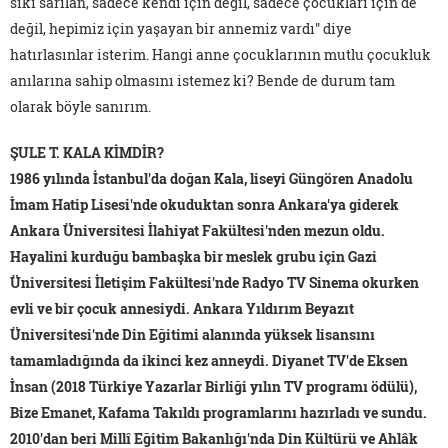
sıkı sarılan, sadece kendi için değil, sadece çocukları için de
değil, hepimiz için yaşayan bir annemiz vardı" diye
hatırlasınlar isterim. Hangi anne çocuklarının mutlu çocukluk
anılarına sahip olmasını istemez ki? Bende de durum tam
olarak böyle sanırım.
ŞULE T. KALA KİMDİR?
1986 yılında İstanbul'da doğan Kala, liseyi Güngören Anadolu
İmam Hatip Lisesi'nde okuduktan sonra Ankara'ya giderek
Ankara Üniversitesi İlahiyat Fakültesi'nden mezun oldu.
Hayalini kurduğu bambaşka bir meslek grubu için Gazi
Üniversitesi İletişim Fakültesi'nde Radyo TV Sinema okurken
evli ve bir çocuk annesiydi. Ankara Yıldırım Beyazıt
Üniversitesi'nde Din Eğitimi alanında yüksek lisansını
tamamladığında da ikinci kez anneydi. Diyanet TV'de Eksen
İnsan (2018 Türkiye Yazarlar Birliği yılın TV programı ödülü),
Bize Emanet, Kafama Takıldı programlarını hazırladı ve sundu.
2010'dan beri Millî Eğitim Bakanlığı'nda Din Kültürü ve Ahlâk