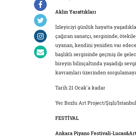
Aklın Yarattıkları
İzleyiciyi günlük hayatta yaşadı
çağıran sanatçı, sergisinde; öteki
uyanan, kendini yeniden var edecek
başlıklı sergisinde geçmiş ile ge
bireyin bilinçaltında yaşadığı sevg
kavramları üzerinden sorgulamaya
Tarih 21 Ocak'a kadar
Yer Bozlu Art Project/Şişli/İstanbu
FESTİVAL
Ankara Piyano Festivali-Lucas&Ar