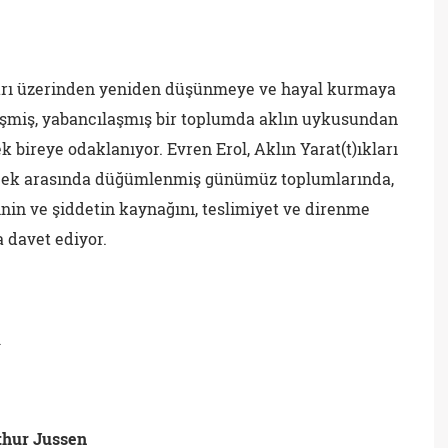
kları üzerinden yeniden düşünmeye ve hayal kurmaya
leşmiş, yabancılaşmış bir toplumda aklın uykusundan
 bireye odaklanıyor. Evren Erol, Aklın Yarat(t)ıkları
lecek arasında düğümlenmiş günümüz toplumlarında,
inin ve şiddetin kaynağını, teslimiyet ve direnme
 davet ediyor.
l
thur Jussen