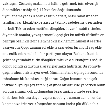
yaklaşım. Gösteriş malzemesi hâline getirmek için elverişli
dinamiklere sahip değil. Hevesler doğrultusunda
uygulanamayacak kadar keskin hatları, nefsi rahatsız eden
tarafları var. Müzikteki etkisi de tabii ki sadeleşme üzerinden
ilerledi. Tekrar eden motifler, döngüler, devamlı sabit ritimler,
diyatonik notalar, yavaş armonik geçişler bu müzik türünün en
belirgin özellikleridir. Hem neoklasik hem minimalist eserler
yazıyorum. Çoğu zaman sol elde tekrar eden bir motif sağ elde
ona eşlik eden melodik bir partisyon oluyor. Bu bana kaotik
şehir hayatındaki rutin döngülerimizi ve o sıkıştığımız soğuk
döngü içindeki duygusal arayışlarımızı hatırlatır. Bu yönüyle
çağın ruhunu aktarıyor evet. Minimalist müziğin gün sonunda
rahatlatan bir karakteristiği de var. Çağın insanının en çok
ihtiyaç duyduğu şey zaten iş dışında bir aktivite yaparken bunu
yorgun zihnini çok zorlamadan başarmak. Bu türde eserleri
dinlerken tekrara dayalı yapısı sebebiyle zaman zaman ondan
kopmanıza izin verir, başından sonuna kadar pür dikkat bir