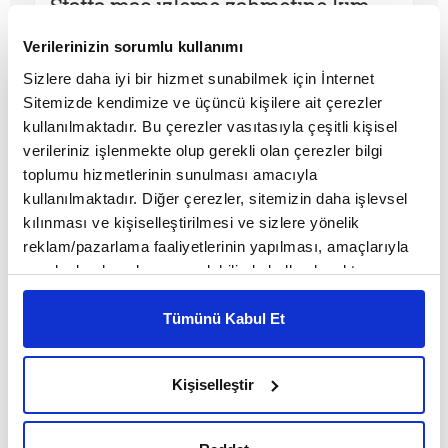
Statta maç izleme zahmetine kim
katlanır?
Verilerinizin sorumlu kullanımı
MAKALE
Sizlere daha iyi bir hizmet sunabilmek için İnternet
Sitemizde kendimize ve üçüncü kişilere ait çerezler
Serkan Akkoyun
kullanılmaktadır. Bu çerezler vasıtasıyla çeşitli kişisel
verileriniz işlenmekte olup gerekli olan çerezler bilgi
toplumu hizmetlerinin sunulması amacıyla
kullanılmaktadır. Diğer çerezler, sitemizin daha işlevsel
kılınması ve kişiselleştirilmesi ve sizlere yönelik
reklam/pazarlama faaliyetlerinin yapılması, amaçlarıyla
sınırlı olarak açık rızanız dahilinde kullanılacaktır.
Çerezlere ilişkin tercihlerinizi çerez paneli vasıtasıyla
belirleyebilirsiniz. Çerezlere ilişkin detaylı bilgi için
Tümünü Kabul Et
Ayarlar butonuna tıklayabilir,
Çerez Bilgilendirme
Metnimizi ziyaret edebilirsiniz.
Kişiselleştir
6698 sayılı Kişisel Verilerin Korunması Kanunu uyarınca
Bana yalan söylediler!
hazırlanmış olan İnternet Sitesi Aydınlatma Metnimizi
okumak ve sitemizi ziyaretiniz kapsamında