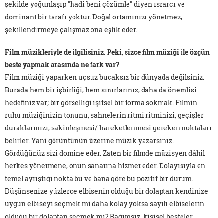
şekilde yoğunlaşıp "hadi beni çözümle" diyen ısrarcı ve
dominant bir tarafı yoktur. Doğal ortamınızı yönetmez,
şekillendirmeye çalışmaz ona eşlik eder.
Film müzikleriyle de ilgilisiniz. Peki, sizce film müziği ile özgün
beste yapmak arasında ne fark var?
Film müziği yaparken uçsuz bucaksız bir dünyada değilsiniz.
Burada hem bir işbirliği, hem sınırlarınız, daha da önemlisi
hedefiniz var; bir görselliği işitsel bir forma sokmak. Filmin
ruhu müziğinizin tonunu, sahnelerin ritmi ritminizi, geçişler
duraklarınızı, sakinleşmesi/ hareketlenmesi gereken noktaları
belirler. Yani görüntünün üzerine müzik yazarsınız.
Gördüğünüz sizi domine eder. Zaten bir filmde müzisyen dâhil
herkes yönetmene, onun sanatına hizmet eder. Dolayısıyla en
temel ayrıştığı nokta bu ve bana göre bu pozitif bir durum.
Düşünsenize yüzlerce elbisenin olduğu bir dolaptan kendinize
uygun elbiseyi seçmek mi daha kolay yoksa sayılı elbiselerin
olduğu bir dolaptan seçmek mi? Bağımsız, kişisel besteler