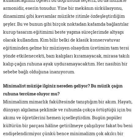
kullanacağımız öğeleri bu doğrultuda seçeriz; bu da müzikte
armonidir, eserin tonudur. Yine bir mekânın sirkülasyonu,
dinamizmi gibi kavramlar müzikte ritimle özdeşleştirdiğim
şeyler. Bu ve bunun gibi birçok noktadan kafamda bağlantılar
kurup tasarım eğitimimi beste yapma süreçlerimde altyapı
olarak kullandım. Kim bilir belki de klasik konservatuvar
eğitiminden gelme bir müzisyen olsaydım üretimim tam tersi
yönde etkilenecekti, bazı kalıpları kıramayacak, mirasa takılı
kalıp çağın ruhuna ayak uyduramayacaktım. Her nasibin bir
sebebe bağlı olduğuna inanıyorum.
Minimalist müziğe ilginiz nereden geliyor? Bu müzik çağın
ruhuna tercüme oluyor mu?
Minimalizm mimarlık fakültesinde tanıştığım bir akım. Hayatı,
dünyayı algılama şeklimle ve ruhumla çokça örtüştüğü için bu
akımı ve öğretilerini hemen içselleştirdim. Bugün popüler
kültürün bir parçası hâline getirilmeye çalışılıyor fakat bu beni
endişelendirmiyor çünkü bence minimalizm çok akılcı bir