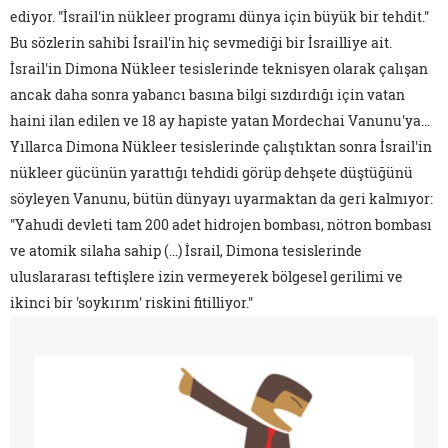
ediyor. "İsrail'in nükleer programı dünya için büyük bir tehdit."
Bu sözlerin sahibi İsrail'in hiç sevmediği bir İsrailliye ait.
İsrail'in Dimona Nükleer tesislerinde teknisyen olarak çalışan
ancak daha sonra yabancı basına bilgi sızdırdığı için vatan
haini ilan edilen ve 18 ay hapiste yatan Mordechai Vanunu'ya…
Yıllarca Dimona Nükleer tesislerinde çalıştıktan sonra İsrail'in
nükleer gücünün yarattığı tehdidi görüp dehşete düştüğünü
söyleyen Vanunu, bütün dünyayı uyarmaktan da geri kalmıyor:
"Yahudi devleti tam 200 adet hidrojen bombası, nötron bombası
ve atomik silaha sahip (…) İsrail, Dimona tesislerinde
uluslararası teftişlere izin vermeyerek bölgesel gerilimi ve
ikinci bir 'soykırım' riskini fitilliyor."