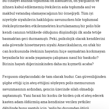
Bu cinayet aslında toplumsal ön kabullerin, ön yargıların ve
zihnen kabul edilememiş ötekilerin asla toplumda asıl ve
makbul vatandaş olamayacağının bir örneğiydi. Tüm iyi
niyetiyle siyahilerin haklılığını savunurken bile toplumsal
ötekileştirmeden etkilenmekten kurtulamamış bir polis bile
kendi canının tehlikede olduğunu düşündüğü ilk anda tetiğe
basmaktan geri durmamıştı. Peki, psikolojik olarak kendilerini
asla güvende hissetmeyen siyahi Amerikalıların, en ufak bir
can korkusunda ötekinin hayatını hiçe saymaktan korkmayan
beyazlarla bir arada yaşamaya çalışması nasıl bir baskıdır?
Birinin hayatı diğerininkinden daha mı kıymetli acaba?
Ferguson olaylarındaki de tam olarak budur. Can güvenliğinden
şüphe ettiği için ateş ettiğini söyleyen polis memurunun
savunmasının ardından, gencin üzerinde silah olmadığı
saptanmıştı. Yani farazi bir korku ile birden çok el ateş ederek
kasten adam öldürmüş ama kendisine verilen yetkiler
dâhilinde bunu yaptığı için, 'polis bu durumdan ötürü