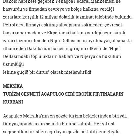
Dakolo harekete geçerek Yenagoa Federal Mahkemesi'ne
başvurdu ve firmadan çevreye ve bölge halkına verdiği
zararlara karşılık 12 milyar dolarlık tazminat talebinde bulundu.
Petrol devi firmayı eskimiş altyapısını sökmeden, çevresel
hasarı onarmadan ve Ekpetiama halkına verdiği uzun süreli
zararı tazmin etmeden Nijer Deltası'ndan ayrılmaya çalışmakla
itham eden Dakolo'nun bu cesur girişimi ülkesinde "Nijer
Deltası'ndaki toplulukların hakları ve Nijerya'da hukukun
üstünlüğü
lehine güçlü bir duruş" olarak nitelendirildi.
MEKSİKA
TURİZM CENNETİ ACAPULCO SERİ TROPİK FIRTINALARIN
KURBANI
Acapulco Meksika'nın en gözde turizm beldelerinden biriydi.
Dünya çapında uzun soluklu bir üne sahipti. Her yıl üst
segmentten turistleri ağırlayan gözde bir tatil cennetiydi.