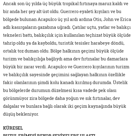
Ancak son üç yılda üç büyük tropikal fırtınaya maruz kaldı ve
bir anda her şey alt üst oldu. Guerrero eyaleti kıyıları ve bu
bölgede bulunan Acapulco üç yıl ardı ardına Otis, John ve Erica
adlı kasırgaların gazabına uğradı. Çatılar uçtu, yatlar ve balıkçı
tekneleri battı, balıkçılık için kullanılan teçhizat büyük ölçüde
tahrip oldu ya da kayboldu, turistik tesisler harabeye döndü,
ortalık toz duman oldu. Bölge halkının geçimi büyük ölçüde
turizm ve balıkçılığa bağlıydı ama dev fırtınalar bu damarlara
büyük bir zarar verdi. Acapulco ve Guerrero kıyılarının turizm
ve balıkçılık sayesinde geçimini sağlayan halkının özellikle
fakir olanlarının şimdi kolu kanadı kırılmış durumda. Üstelik
bu bölgelerde durumun düzelmesi kısa vadede pek olası
görünmüyor zira bölgede daha yoğun ve sık fırtınalar, dev
dalgalar ve bunlara bağlı olarak iki geçim kaynağında büyük
düşüş bekleniyor.
KÜRESEL
BUZUL ERİMESİ REKOR SEVİYELERE ULAŞTI