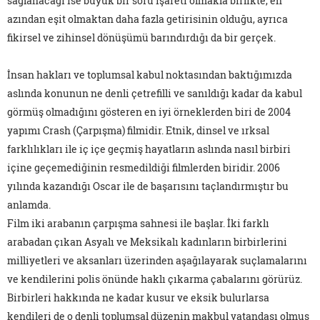
sağlanacağı ise büyük bir soru işareti olmakla birlikte, en
azından eşit olmaktan daha fazla getirisinin olduğu, ayrıca
fikirsel ve zihinsel dönüşümü barındırdığı da bir gerçek.
İnsan hakları ve toplumsal kabul noktasından baktığımızda
aslında konunun ne denli çetrefilli ve sanıldığı kadar da kabul
görmüş olmadığını gösteren en iyi örneklerden biri de 2004
yapımı Crash (Çarpışma) filmidir. Etnik, dinsel ve ırksal
farklılıkları ile iç içe geçmiş hayatların aslında nasıl birbiri
içine geçemediğinin resmedildiği filmlerden biridir. 2006
yılında kazandığı Oscar ile de başarısını taçlandırmıştır bu
anlamda.
Film iki arabanın çarpışma sahnesi ile başlar. İki farklı
arabadan çıkan Asyalı ve Meksikalı kadınların birbirlerini
milliyetleri ve aksanları üzerinden aşağılayarak suçlamalarını
ve kendilerini polis önünde haklı çıkarma çabalarını görürüz.
Birbirleri hakkında ne kadar kusur ve eksik bulurlarsa
kendileri de o denli toplumsal düzenin makbul vatandaşı olmuş