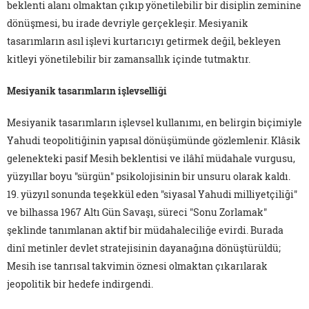
beklenti alanı olmaktan çıkıp yönetilebilir bir disiplin zeminine
dönüşmesi, bu irade devriyle gerçekleşir. Mesiyanik
tasarımların asıl işlevi kurtarıcıyı getirmek değil, bekleyen
kitleyi yönetilebilir bir zamansallık içinde tutmaktır.
Mesiyanik tasarımların işlevselliği
Mesiyanik tasarımların işlevsel kullanımı, en belirgin biçimiyle
Yahudi teopolitiğinin yapısal dönüşümünde gözlemlenir. Klâsik
gelenekteki pasif Mesih beklentisi ve ilâhî müdahale vurgusu,
yüzyıllar boyu "sürgün" psikolojisinin bir unsuru olarak kaldı.
19. yüzyıl sonunda teşekkül eden "siyasal Yahudi milliyetçiliği"
ve bilhassa 1967 Altı Gün Savaşı, süreci "Sonu Zorlamak"
şeklinde tanımlanan aktif bir müdahaleciliğe evirdi. Burada
dinî metinler devlet stratejisinin dayanağına dönüştürüldü;
Mesih ise tanrısal takvimin öznesi olmaktan çıkarılarak
jeopolitik bir hedefe indirgendi.