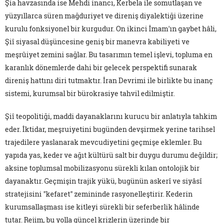
Şia havzasında ise Mehdi inancı, Kerbela ile somutlaşan ve
yüzyıllarca süren mağduriyet ve direniş diyalektiği üzerine
kurulu fonksiyonel bir kurgudur. On ikinci İmam'ın gaybet hâli,
Şiî siyasal düşüncesine geniş bir manevra kabiliyeti ve
meşrûiyet zemini sağlar. Bu tasarımın temel işlevi, topluma en
karanlık dönemlerde dahi bir gelecek perspektifi sunarak
direniş hattını diri tutmaktır. İran Devrimi ile birlikte bu inanç
sistemi, kurumsal bir bürokrasiye tahvil edilmiştir.
Şiî teopolitiği, maddi dayanaklarını kurucu bir anlatıyla tahkim
eder. İktidar, meşruiyetini bugünden devşirmek yerine tarihsel
trajedilere yaslanarak mevcudiyetini geçmişe eklemler. Bu
yapıda yas, keder ve ağıt kültürü salt bir duygu durumu değildir;
aksine toplumsal mobilizasyonu sürekli kılan ontolojik bir
dayanaktır. Geçmişin trajik yükü, bugünün askerî ve siyâsî
stratejisini "kefaret" zemininde rasyonelleştirir. Kederin
kurumsallaşması ise kitleyi sürekli bir seferberlik hâlinde
tutar. Rejim, bu yolla güncel krizlerin üzerinde bir