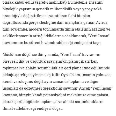
olarak kabul edilir (eşref-i mahlûkat). Bu nedenle, insanın
biyolojik yapısının genetik mühendislik veya yapay zekâ
aracılığıyla değiştirilmesi, yaratılışın ilahi bir plan
doğrultusunda gerçekleştiğine dair inançlarla çatışır. Ayrıca
dinî söylemler, modern toplumlarda dinin etkisinin azaldığı ve
sekülerleşmenin arttığı iddialarına odaklanarak, "Yeni İnsan"
kavramının bu süreci hızlandırabileceği endişesini taşır.
Müslüman düşünce dünyasında, "Yeni İnsan" kavramını
bireyselcilik ve özgürlük arayışını ön plana çıkarırken,
toplumsal ve ahlaki sorumlulukları geri plana itme eğiliminde
olduğu gerekçesiyle de eleştirilir. Oysa İslam, insanın yalnızca
kendi varoluşunu değil, aynı zamanda toplumu ve diğer
insanları da gözetmesi gerektiğini savunur. Ancak "Yeni İnsan"
kavramı, bireyin kendi potansiyelini maksimize etme çabası
olarak görüldüğünde, toplumsal ve ahlaki sorumlulukların
ihmal edilebileceği endişesi doğar.