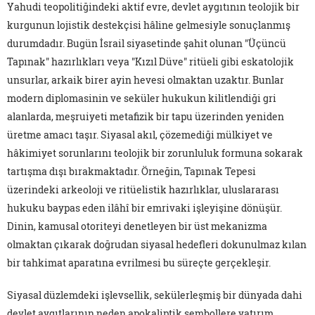
Yahudi teopolitiğindeki aktif evre, devlet aygıtının teolojik bir
kurgunun lojistik destekçisi hâline gelmesiyle sonuçlanmış
durumdadır. Bugün İsrail siyasetinde şahit olunan "Üçüncü
Tapınak" hazırlıkları veya "Kızıl Düve" ritüeli gibi eskatolojik
unsurlar, arkaik birer ayin hevesi olmaktan uzaktır. Bunlar
modern diplomasinin ve seküler hukukun kilitlendiği gri
alanlarda, meşruiyeti metafizik bir tapu üzerinden yeniden
üretme amacı taşır. Siyasal akıl, çözemediği mülkiyet ve
hâkimiyet sorunlarını teolojik bir zorunluluk formuna sokarak
tartışma dışı bırakmaktadır. Örneğin, Tapınak Tepesi
üzerindeki arkeoloji ve ritüelistik hazırlıklar, uluslararası
hukuku baypas eden ilâhî bir emrivaki işleyişine dönüşür.
Dinin, kamusal otoriteyi denetleyen bir üst mekanizma
olmaktan çıkarak doğrudan siyasal hedefleri dokunulmaz kılan
bir tahkimat aparatına evrilmesi bu süreçte gerçekleşir.
Siyasal düzlemdeki işlevsellik, sekülerleşmiş bir dünyada dahi
devlet aygıtlarının neden apokaliptik sembollere yatırım