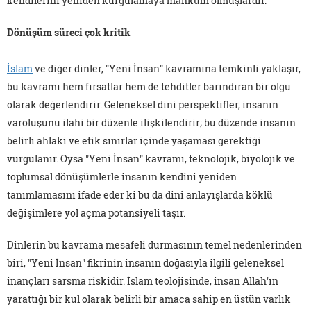
kendilerini yeniden kurgulamaya mahkum olmuşlardır.
Dönüşüm süreci çok kritik
İslam
ve diğer dinler, "Yeni İnsan" kavramına temkinli yaklaşır,
bu kavramı hem fırsatlar hem de tehditler barındıran bir olgu
olarak değerlendirir. Geleneksel dini perspektifler, insanın
varoluşunu ilahi bir düzenle ilişkilendirir; bu düzende insanın
belirli ahlaki ve etik sınırlar içinde yaşaması gerektiği
vurgulanır. Oysa "Yeni İnsan" kavramı, teknolojik, biyolojik ve
toplumsal dönüşümlerle insanın kendini yeniden
tanımlamasını ifade eder ki bu da dinî anlayışlarda köklü
değişimlere yol açma potansiyeli taşır.
Dinlerin bu kavrama mesafeli durmasının temel nedenlerinden
biri, "Yeni İnsan" fikrinin insanın doğasıyla ilgili geleneksel
inançları sarsma riskidir. İslam teolojisinde, insan Allah'ın
yarattığı bir kul olarak belirli bir amaca sahip en üstün varlık