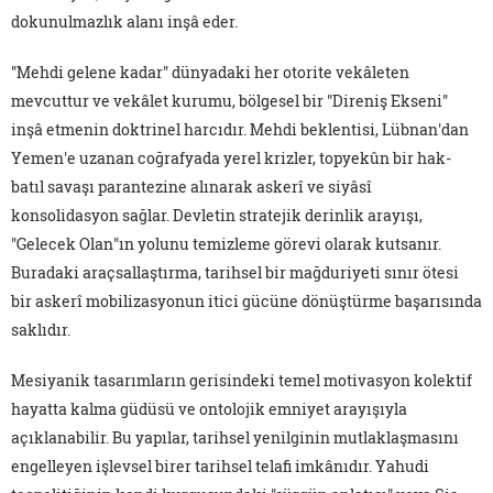
dokunulmazlık alanı inşâ eder.
"Mehdi gelene kadar" dünyadaki her otorite vekâleten
mevcuttur ve vekâlet kurumu, bölgesel bir "Direniş Ekseni"
inşâ etmenin doktrinel harcıdır. Mehdi beklentisi, Lübnan'dan
Yemen'e uzanan coğrafyada yerel krizler, topyekûn bir hak-
batıl savaşı parantezine alınarak askerî ve siyâsî
konsolidasyon sağlar. Devletin stratejik derinlik arayışı,
"Gelecek Olan"ın yolunu temizleme görevi olarak kutsanır.
Buradaki araçsallaştırma, tarihsel bir mağduriyeti sınır ötesi
bir askerî mobilizasyonun itici gücüne dönüştürme başarısında
saklıdır.
Mesiyanik tasarımların gerisindeki temel motivasyon kolektif
hayatta kalma güdüsü ve ontolojik emniyet arayışıyla
açıklanabilir. Bu yapılar, tarihsel yenilginin mutlaklaşmasını
engelleyen işlevsel birer tarihsel telafi imkânıdır. Yahudi