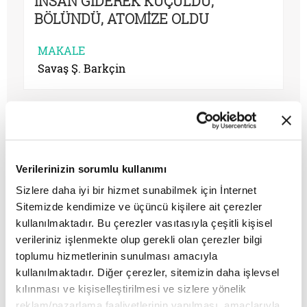
İNSAN GİDEREK KÜÇÜLDÜ,
BÖLÜNDÜ, ATOMİZE OLDU
MAKALE
Savaş Ş. Barkçin
Verilerinizin sorumlu kullanımı
Sizlere daha iyi bir hizmet sunabilmek için İnternet
Sitemizde kendimize ve üçüncü kişilere ait çerezler
kullanılmaktadır. Bu çerezler vasıtasıyla çeşitli kişisel
verileriniz işlenmekte olup gerekli olan çerezler bilgi
toplumu hizmetlerinin sunulması amacıyla
kullanılmaktadır. Diğer çerezler, sitemizin daha işlevsel
kılınması ve kişiselleştirilmesi ve sizlere yönelik
BATI’NIN BÜYÜLÜ ÇİFTE
reklam/pazarlama faaliyetlerinin yapılması, amaçlarıyla