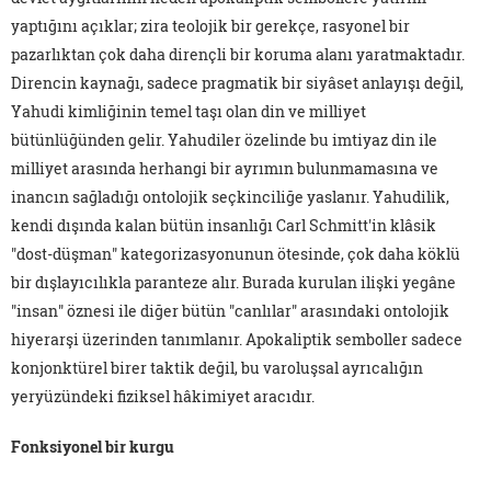
yaptığını açıklar; zira teolojik bir gerekçe, rasyonel bir
pazarlıktan çok daha dirençli bir koruma alanı yaratmaktadır.
Direncin kaynağı, sadece pragmatik bir siyâset anlayışı değil,
Yahudi kimliğinin temel taşı olan din ve milliyet
bütünlüğünden gelir. Yahudiler özelinde bu imtiyaz din ile
milliyet arasında herhangi bir ayrımın bulunmamasına ve
inancın sağladığı ontolojik seçkinciliğe yaslanır. Yahudilik,
kendi dışında kalan bütün insanlığı Carl Schmitt'in klâsik
"dost-düşman" kategorizasyonunun ötesinde, çok daha köklü
bir dışlayıcılıkla paranteze alır. Burada kurulan ilişki yegâne
"insan" öznesi ile diğer bütün "canlılar" arasındaki ontolojik
hiyerarşi üzerinden tanımlanır. Apokaliptik semboller sadece
konjonktürel birer taktik değil, bu varoluşsal ayrıcalığın
yeryüzündeki fiziksel hâkimiyet aracıdır.
Fonksiyonel bir kurgu