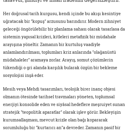
Her doğrusal tarih kurgusu, kendi içinde bu akışı kesintiye
uğratacak bir "kopuş" arzusunu barındırır. Modern zihniyet
geleceği öngörülebilir bir planlama sahası olarak tasarlasa da
sistemin yapısal krizleri, kitleleri metafizik bir müdahale
arayışına yöneltir. Zamanın bir kurtuluş vaadiyle
anlamlandırılması, toplumları kriz anlarında "olağanüstü
müdahaleler" aramaya zorlar. Arayış, somut çözümlerin
tükendiği o gri alanda karşılık bularak özgün bir bekleme
sosyolojisi inşâ eder.
Mesih veya Mehdi tasarımları, teolojik birer inanç objesi
olmanın ötesinde tarihsel travmaları yöneten, toplumsal
enerjiyi konsolide eden ve siyâsal hedeflere meşruiyet sunan
stratejik "teopolitik aparatlar" olarak işlev görür. Bekleyişin
kurumsallaşması, mevcut krizle olan bağı kopararak
sorumluluğu bir "kurtarıcı an"a devreder. Zamanın pasif bir