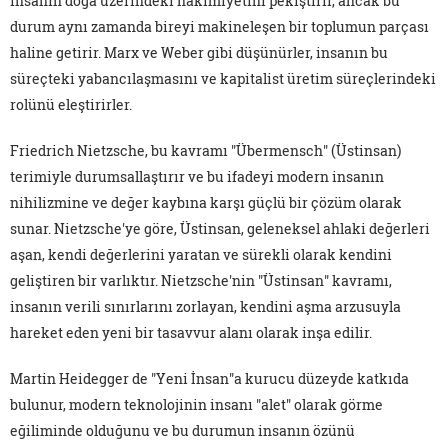
insanın doğa üzerindeki hâkimiyetini pekiştirir, ancak bu
durum aynı zamanda bireyi makineleşen bir toplumun parçası
haline getirir. Marx ve Weber gibi düşünürler, insanın bu
süreçteki yabancılaşmasını ve kapitalist üretim süreçlerindeki
rolünü eleştirirler.
Friedrich Nietzsche, bu kavramı "Übermensch" (Üstinsan)
terimiyle durumsallaştırır ve bu ifadeyi modern insanın
nihilizmine ve değer kaybına karşı güçlü bir çözüm olarak
sunar. Nietzsche'ye göre, Üstinsan, geleneksel ahlaki değerleri
aşan, kendi değerlerini yaratan ve sürekli olarak kendini
geliştiren bir varlıktır. Nietzsche'nin "Üstinsan" kavramı,
insanın verili sınırlarını zorlayan, kendini aşma arzusuyla
hareket eden yeni bir tasavvur alanı olarak inşa edilir.
Martin Heidegger de "Yeni İnsan"a kurucu düzeyde katkıda
bulunur, modern teknolojinin insanı "alet" olarak görme
eğiliminde olduğunu ve bu durumun insanın özünü