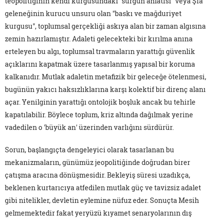
teopolitiğinin kendi kurgusundaki "sürgün anlatısı" veya Şia
geleneğinin kurucu unsuru olan "baskı ve mağduriyet
kurgusu", toplumsal gerçekliği askıya alan bir zaman algısına
zemin hazırlamıştır. Adaleti gelecekteki bir kırılma anına
erteleyen bu algı, toplumsal travmaların yarattığı güvenlik
açıklarını kapatmak üzere tasarlanmış yapısal bir koruma
kalkanıdır. Mutlak adaletin metafizik bir geleceğe ötelenmesi,
bugünün yakıcı haksızlıklarına karşı kolektif bir direnç alanı
açar. Yenilginin yarattığı ontolojik boşluk ancak bu tehirle
kapatılabilir. Böylece toplum, kriz altında dağılmak yerine
vadedilen o 'büyük an' üzerinden varlığını sürdürür.
Sorun, başlangıçta dengeleyici olarak tasarlanan bu
mekanizmaların, günümüz jeopolitiğinde doğrudan birer
çatışma aracına dönüşmesidir. Bekleyiş süresi uzadıkça,
beklenen kurtarıcıya atfedilen mutlak güç ve tavizsiz adalet
gibi nitelikler, devletin eylemine nüfuz eder. Sonuçta Mesih
gelmemektedir fakat yeryüzü kıyamet senaryolarının dış