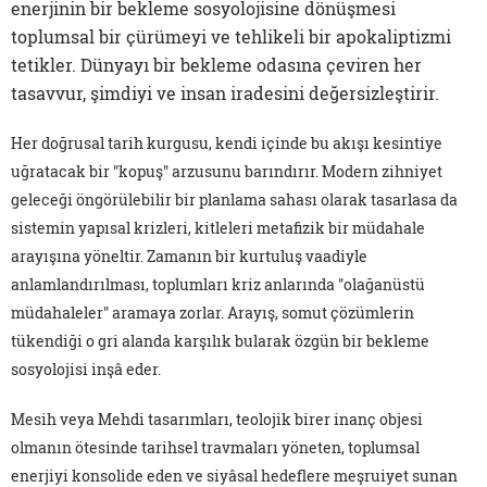
enerjinin bir bekleme sosyolojisine dönüşmesi
toplumsal bir çürümeyi ve tehlikeli bir apokaliptizmi
tetikler. Dünyayı bir bekleme odasına çeviren her
tasavvur, şimdiyi ve insan iradesini değersizleştirir.
Her doğrusal tarih kurgusu, kendi içinde bu akışı kesintiye
uğratacak bir "kopuş" arzusunu barındırır. Modern zihniyet
geleceği öngörülebilir bir planlama sahası olarak tasarlasa da
sistemin yapısal krizleri, kitleleri metafizik bir müdahale
arayışına yöneltir. Zamanın bir kurtuluş vaadiyle
anlamlandırılması, toplumları kriz anlarında "olağanüstü
müdahaleler" aramaya zorlar. Arayış, somut çözümlerin
tükendiği o gri alanda karşılık bularak özgün bir bekleme
sosyolojisi inşâ eder.
Mesih veya Mehdi tasarımları, teolojik birer inanç objesi
olmanın ötesinde tarihsel travmaları yöneten, toplumsal
enerjiyi konsolide eden ve siyâsal hedeflere meşruiyet sunan