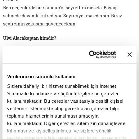
Ben geçenlerde bir standup'çı seyrettim mesela. Bayağı
sahnede devamlı küfrediyor. Seyirciye ima edersin. Biraz
seyircinin zekasına güveneceksin.
Ulvi Alacakaptan kimdir?
1949'da Ankara'da dünyaya geldi. İstanbul İktisadi Ticari İlimler
Akademisi Şişli Yüksek Okulu İşletmecilik Bölümü'nü bitirdi.
Tiyatroya daha ikinci sınıftayken çıktığı bir piyesle adım attı.
Verilerinizin sorumlu kullanımı
1960'ta İstanbul Radyosu Çocuk Bölümü'ne seçildi. 7 yıl İstanbul
Radyosu'nda çalıştı. Aynı yıllar arasında oyunlar yönetti ve
Sizlere daha iyi bir hizmet sunabilmek için İnternet
Sitemizde kendimize ve üçüncü kişilere ait çerezler
oynadı. 1969-1971 yılları arasında Dostlar Tiyatrosu sınavını
kullanılmaktadır. Bu çerezler vasıtasıyla çeşitli kişisel
kazandı ve iki yıl eğitim gördü. 1969-1978 yıllarında Dostlar
verileriniz işlenmekte olup gerekli olan çerezler bilgi
Tiyatrosu'nda sergilenen pek çok oyunda oyunculuk, yönetmen
toplumu hizmetlerinin sunulması amacıyla
yardımcılığı ve dramaturgluk yaptı. 1977-80 arası TİSAN Tiyatro
kullanılmaktadır. Diğer çerezler, sitemizin daha işlevsel
Sanatçıları Derneği İcra Kurulu ve Yönetim Kurulu Üyesi ve
kılınması ve kişiselleştirilmesi ve sizlere yönelik
Eğitim Sekreteri oldu. Aynı yıllarda İstanbul Belediyesi Şehir
reklam/pazarlama faaliyetlerinin yapılması, amaçlarıyla