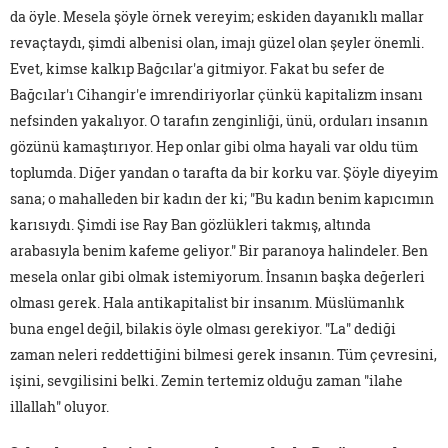
da öyle. Mesela şöyle örnek vereyim; eskiden dayanıklı mallar
revaçtaydı, şimdi albenisi olan, imajı güzel olan şeyler önemli.
Evet, kimse kalkıp Bağcılar'a gitmiyor. Fakat bu sefer de
Bağcılar'ı Cihangir'e imrendiriyorlar çünkü kapitalizm insanı
nefsinden yakalıyor. O tarafın zenginliği, ünü, orduları insanın
gözünü kamaştırıyor. Hep onlar gibi olma hayali var oldu tüm
toplumda. Diğer yandan o tarafta da bir korku var. Şöyle diyeyim
sana; o mahalleden bir kadın der ki; "Bu kadın benim kapıcımın
karısıydı. Şimdi ise Ray Ban gözlükleri takmış, altında
arabasıyla benim kafeme geliyor." Bir paranoya halindeler. Ben
mesela onlar gibi olmak istemiyorum. İnsanın başka değerleri
olması gerek. Hala antikapitalist bir insanım. Müslümanlık
buna engel değil, bilakis öyle olması gerekiyor. "La" dediği
zaman neleri reddettiğini bilmesi gerek insanın. Tüm çevresini,
işini, sevgilisini belki. Zemin tertemiz olduğu zaman "ilahe
illallah" oluyor.