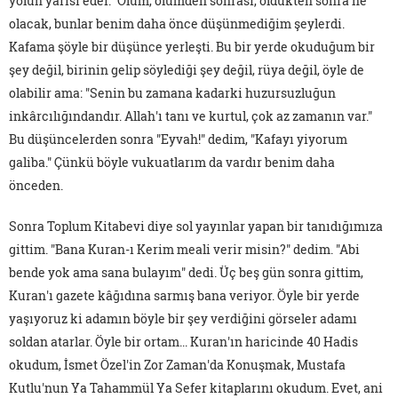
yolun yarısı eder." Ölüm, ölümden sonrası, öldükten sonra ne
olacak, bunlar benim daha önce düşünmediğim şeylerdi.
Kafama şöyle bir düşünce yerleşti. Bu bir yerde okuduğum bir
şey değil, birinin gelip söylediği şey değil, rüya değil, öyle de
olabilir ama: "Senin bu zamana kadarki huzursuzluğun
inkârcılığındandır. Allah'ı tanı ve kurtul, çok az zamanın var."
Bu düşüncelerden sonra "Eyvah!" dedim, "Kafayı yiyorum
galiba." Çünkü böyle vukuatlarım da vardır benim daha
önceden.
Sonra Toplum Kitabevi diye sol yayınlar yapan bir tanıdığımıza
gittim. "Bana Kuran-ı Kerim meali verir misin?" dedim. "Abi
bende yok ama sana bulayım" dedi. Üç beş gün sonra gittim,
Kuran'ı gazete kâğıdına sarmış bana veriyor. Öyle bir yerde
yaşıyoruz ki adamın böyle bir şey verdiğini görseler adamı
soldan atarlar. Öyle bir ortam... Kuran'ın haricinde 40 Hadis
okudum, İsmet Özel'in Zor Zaman'da Konuşmak, Mustafa
Kutlu'nun Ya Tahammül Ya Sefer kitaplarını okudum. Evet, ani