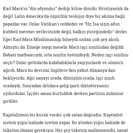
Karl Marx'ın "din afyondur" dediği kilise dinidir. Hristiyanlık da
değil. Latin Amerika'da özgürlük teolojisi diye bir akıma bağlı
papazlar var. Onlar Vatikan'ı reddeder ve "Hz. İsa sizin altın
kubbeli mermer yerlerinizde değil, halkın yüreğindedir" derler.
Eğer Karl Marx Müslümanlığı bilseydi ondan çok şey alırdı.
Almıştır da. Emeğe saygı mesela. Marx işçi sınıfından değildi.
Babası matbaacıydı, orta sınıfın üstündeydi. Neden işçi sınıfını
seçti? Onlar gettolarda kalabalıklarla yaşıyorlardı ve sömürü
ağırdı. Marx bu devrimi İngiltere'den yahut Almanya'dan
bekliyordu. Ağır sanayi orada, dönüşüm orada, işçi sınıfı
oradaydı. Sonradan iktidara gelip parti diktatöryasını
uydurdular. İşçiler aman kurtulduk derken partinin zulmüne
girdiler.
Kapitalizmin bir kuralı vardır; çok satan doğrudur. Kapitalist
sistem yığın halinde üretim yapar. Bu yüzden yığın halinde de
tüketim olması gerekiyor. Her şey tüketim malzemesidir, sanat