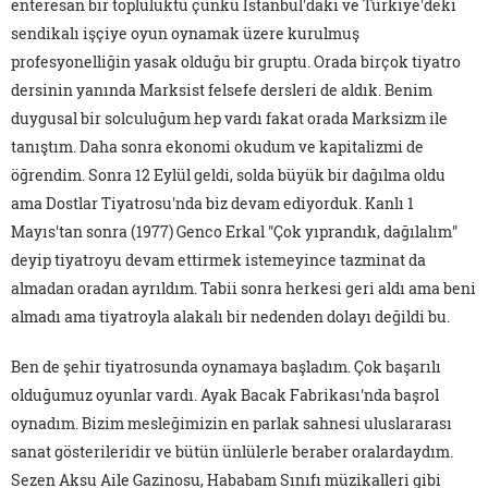
enteresan bir topluluktu çünkü İstanbul'daki ve Türkiye'deki
sendikalı işçiye oyun oynamak üzere kurulmuş
profesyonelliğin yasak olduğu bir gruptu. Orada birçok tiyatro
dersinin yanında Marksist felsefe dersleri de aldık. Benim
duygusal bir solculuğum hep vardı fakat orada Marksizm ile
tanıştım. Daha sonra ekonomi okudum ve kapitalizmi de
öğrendim. Sonra 12 Eylül geldi, solda büyük bir dağılma oldu
ama Dostlar Tiyatrosu'nda biz devam ediyorduk. Kanlı 1
Mayıs'tan sonra (1977) Genco Erkal "Çok yıprandık, dağılalım"
deyip tiyatroyu devam ettirmek istemeyince tazminat da
almadan oradan ayrıldım. Tabii sonra herkesi geri aldı ama beni
almadı ama tiyatroyla alakalı bir nedenden dolayı değildi bu.
Ben de şehir tiyatrosunda oynamaya başladım. Çok başarılı
olduğumuz oyunlar vardı. Ayak Bacak Fabrikası'nda başrol
oynadım. Bizim mesleğimizin en parlak sahnesi uluslararası
sanat gösterileridir ve bütün ünlülerle beraber oralardaydım.
Sezen Aksu Aile Gazinosu, Hababam Sınıfı müzikalleri gibi