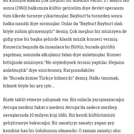
Bu konuyla alakalı çok meşhur bir anekdot vardır. 27 Mayıs'tan
sonra (1960) halkımıza kültür getirelim diye devlet operasını
tüm ülkede turneye çıkartmışlar. Bayburt'ta turneden sonra
halka nasıldı diye sormuşlar. Onlar da "Bayburt Bayburt olalı
böyle zulüm görmemiştir" demiş. Çok meşhur bir müzisyen de
gidip yine bir başka şehirde klasik müzik konseri vermiş.
Konserin başında da insanlara bu flüttür, burada gürültü
yapılmaz, sonunda alkışlanır falan diye anlatmışlar. Konser
bittiğinde müzisyen "Ne söylediysek tersini yaptılar. Hepsini
anlatmıştık" diye sinirlenmiş. Karşısındakiler
de "Burada kimse Türkçe bilmez ki" demiş. Halkı tanımak,
bilmek böyle bir şey işte…
Bizde taklit etmeye çalışmak var. Biz onlarla yarışmayacağız.
Avrupa medeni fakat o medeni Avrupa'da sadece mezhep
savaşlarında 10 milyon kişi öldü. Biz kendi kültürümüzü
geliştirmeye bakacağız. Bir sanatçıyı sanatçı yapan şey
kendine has bir üslubunun olmasıdır. O zaman sanatçı olur.