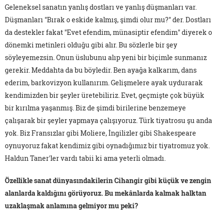
Geleneksel sanatın yanlış dostları ve yanlış düşmanları var.
Düşmanları "Bırak o eskide kalmış, şimdi olur mu?" der. Dostları
da destekler fakat "Evet efendim, münasiptir efendim" diyerek o
dönemki metinleri olduğu gibi alır. Bu sözlerle bir şey
söyleyemezsin. Onun üslubunu alıp yeni bir biçimle sunmanız
gerekir. Meddahta da bu böyledir. Ben ayağa kalkarım, dans
ederim, barkovizyon kullanırım. Gelişmelere ayak uydurarak
kendimizden bir şeyler üretebiliriz. Evet, geçmişte çok büyük
bir kırılma yaşanmış. Biz de şimdi birilerine benzemeye
çalışarak bir şeyler yapmaya çalışıyoruz. Türk tiyatrosu şu anda
yok. Biz Fransızlar gibi Moliere, İngilizler gibi Shakespeare
oynuyoruz fakat kendimiz gibi oynadığımız bir tiyatromuz yok.
Haldun Taner'ler vardı tabii ki ama yeterli olmadı.
Özellikle sanat dünyasındakilerin Cihangir gibi küçük ve zengin
alanlarda kaldığını görüyoruz. Bu mekânlarda kalmak halktan
uzaklaşmak anlamına gelmiyor mu peki?