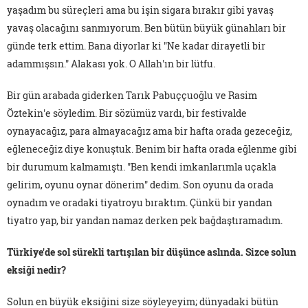
yaşadım bu süreçleri ama bu işin sigara bırakır gibi yavaş
yavaş olacağını sanmıyorum. Ben bütün büyük günahları bir
günde terk ettim. Bana diyorlar ki "Ne kadar dirayetli bir
adammışsın." Alakası yok. O Allah'ın bir lütfu.
Bir gün arabada giderken Tarık Pabuççuoğlu ve Rasim
Öztekin'e söyledim. Bir sözümüz vardı, bir festivalde
oynayacağız, para almayacağız ama bir hafta orada gezeceğiz,
eğleneceğiz diye konuştuk. Benim bir hafta orada eğlenme gibi
bir durumum kalmamıştı. "Ben kendi imkanlarımla uçakla
gelirim, oyunu oynar dönerim" dedim. Son oyunu da orada
oynadım ve oradaki tiyatroyu bıraktım. Çünkü bir yandan
tiyatro yap, bir yandan namaz derken pek bağdaştıramadım.
Türkiye'de sol sürekli tartışılan bir düşünce aslında. Sizce solun
eksiği nedir?
Solun en büyük eksiğini size söyleyeyim; dünyadaki bütün