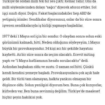
Türkiye'de soldan milli tek bir ses çıktı: Kemal Tahir. Onu da
milli söylemlerinden dolayı "sağcı" diyerek aforoz ettiler. Sol
işçi sınıfı diyor. Doğru. Fakat başlarındakiler hep ABD'de
yetişmiş isimler. Sendikalar diyorsunuz, onlar da bir süre sonra
işveren sendikalarıyla iş birliği yapmaya başladılar.
1977'deki 1 Mayıs sol için bir sondur. O olaydan sonra solun eski
görünümü kalmadı, bitti. Neden olduğunu söyleyeyim. 1 Mayıs
büyük bir provokasyondur. 34 kişi acı bir şekilde hayatını
kaybetti. Az bir süre sonra da seçim olacaktı. Ecevit miting
yaptı ve "1 Mayıs katliamının hesabı sorulacaktır" dedi.
Ardından başbakan oldu ve sustu. O zaman sol bitti. Çünkü
kendi kendini yemeye başladı. Provokasyonlara çok açık hale
geldi. Bir türlü tam olamayan, halkta yankısı olmayan bir
düşünce oldu. Solun yenilgisi diyorum ben. Buna çok kızıyorlar,
küfreden var. Ben buna sevinmiş değilim. Türkiye'de maalesef
hiçbir şeyin hakikisi yok.