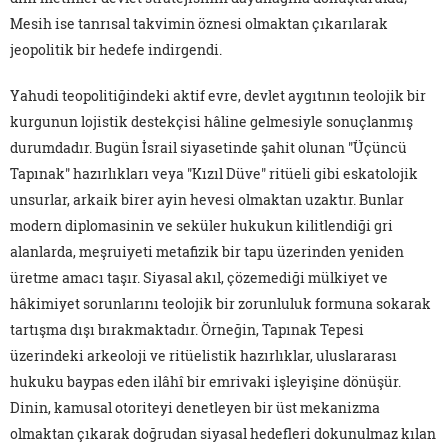
Mesih ise tanrısal takvimin öznesi olmaktan çıkarılarak
jeopolitik bir hedefe indirgendi.
Yahudi teopolitiğindeki aktif evre, devlet aygıtının teolojik bir
kurgunun lojistik destekçisi hâline gelmesiyle sonuçlanmış
durumdadır. Bugün İsrail siyasetinde şahit olunan "Üçüncü
Tapınak" hazırlıkları veya "Kızıl Düve" ritüeli gibi eskatolojik
unsurlar, arkaik birer ayin hevesi olmaktan uzaktır. Bunlar
modern diplomasinin ve seküler hukukun kilitlendiği gri
alanlarda, meşruiyeti metafizik bir tapu üzerinden yeniden
üretme amacı taşır. Siyasal akıl, çözemediği mülkiyet ve
hâkimiyet sorunlarını teolojik bir zorunluluk formuna sokarak
tartışma dışı bırakmaktadır. Örneğin, Tapınak Tepesi
üzerindeki arkeoloji ve ritüelistik hazırlıklar, uluslararası
hukuku baypas eden ilâhî bir emrivaki işleyişine dönüşür.
Dinin, kamusal otoriteyi denetleyen bir üst mekanizma
olmaktan çıkarak doğrudan siyasal hedefleri dokunulmaz kılan