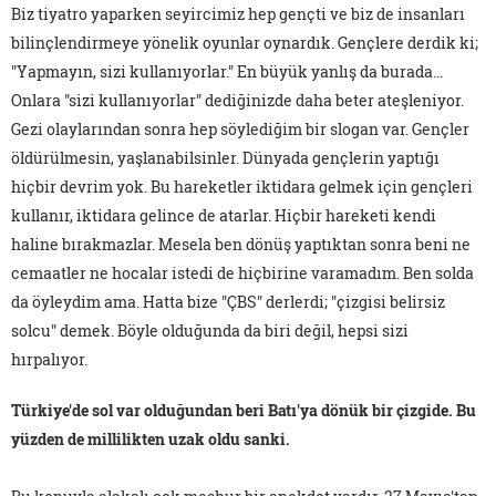
Biz tiyatro yaparken seyircimiz hep gençti ve biz de insanları
bilinçlendirmeye yönelik oyunlar oynardık. Gençlere derdik ki;
"Yapmayın, sizi kullanıyorlar." En büyük yanlış da burada...
Onlara "sizi kullanıyorlar" dediğinizde daha beter ateşleniyor.
Gezi olaylarından sonra hep söylediğim bir slogan var. Gençler
öldürülmesin, yaşlanabilsinler. Dünyada gençlerin yaptığı
hiçbir devrim yok. Bu hareketler iktidara gelmek için gençleri
kullanır, iktidara gelince de atarlar. Hiçbir hareketi kendi
haline bırakmazlar. Mesela ben dönüş yaptıktan sonra beni ne
cemaatler ne hocalar istedi de hiçbirine varamadım. Ben solda
da öyleydim ama. Hatta bize "ÇBS" derlerdi; "çizgisi belirsiz
solcu" demek. Böyle olduğunda da biri değil, hepsi sizi
hırpalıyor.
Türkiye'de sol var olduğundan beri Batı'ya dönük bir çizgide. Bu
yüzden de millilikten uzak oldu sanki.