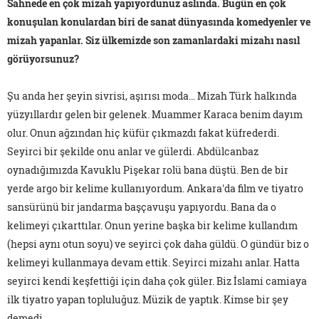
Sahnede en çok mizah yapıyordunuz aslında. Bugün en çok
konuşulan konulardan biri de sanat dünyasında komedyenler ve
mizah yapanlar. Siz ülkemizde son zamanlardaki mizahı nasıl
görüyorsunuz?
Şu anda her şeyin sivrisi, aşırısı moda… Mizah Türk halkında
yüzyıllardır gelen bir gelenek. Muammer Karaca benim dayım
olur. Onun ağzından hiç küfür çıkmazdı fakat küfrederdi.
Seyirci bir şekilde onu anlar ve gülerdi. Abdülcanbaz
oynadığımızda Kavuklu Pişekar rolü bana düştü. Ben de bir
yerde argo bir kelime kullanıyordum. Ankara'da film ve tiyatro
sansürünü bir jandarma başçavuşu yapıyordu. Bana da o
kelimeyi çıkarttılar. Onun yerine başka bir kelime kullandım
(hepsi aynı otun soyu) ve seyirci çok daha güldü. O gündür biz o
kelimeyi kullanmaya devam ettik. Seyirci mizahı anlar. Hatta
seyirci kendi keşfettiği için daha çok güler. Biz İslami camiaya
ilk tiyatro yapan topluluğuz. Müzik de yaptık. Kimse bir şey
demedi.