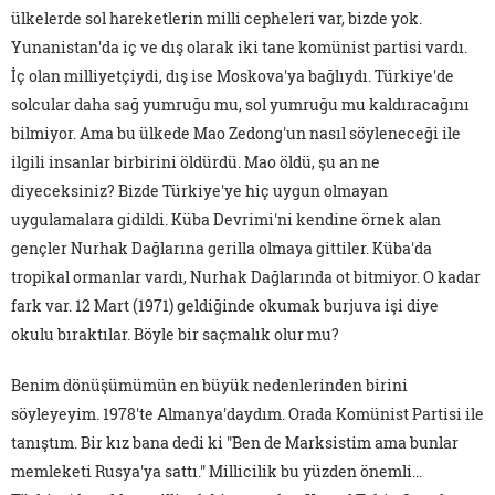
ülkelerde sol hareketlerin milli cepheleri var, bizde yok.
Yunanistan'da iç ve dış olarak iki tane komünist partisi vardı.
İç olan milliyetçiydi, dış ise Moskova'ya bağlıydı. Türkiye'de
solcular daha sağ yumruğu mu, sol yumruğu mu kaldıracağını
bilmiyor. Ama bu ülkede Mao Zedong'un nasıl söyleneceği ile
ilgili insanlar birbirini öldürdü. Mao öldü, şu an ne
diyeceksiniz? Bizde Türkiye'ye hiç uygun olmayan
uygulamalara gidildi. Küba Devrimi'ni kendine örnek alan
gençler Nurhak Dağlarına gerilla olmaya gittiler. Küba'da
tropikal ormanlar vardı, Nurhak Dağlarında ot bitmiyor. O kadar
fark var. 12 Mart (1971) geldiğinde okumak burjuva işi diye
okulu bıraktılar. Böyle bir saçmalık olur mu?
Benim dönüşümümün en büyük nedenlerinden birini
söyleyeyim. 1978'te Almanya'daydım. Orada Komünist Partisi ile
tanıştım. Bir kız bana dedi ki "Ben de Marksistim ama bunlar
memleketi Rusya'ya sattı." Millicilik bu yüzden önemli…