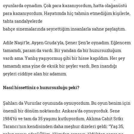
oyunlarda oynadım. Çok para kazanıyordum, hatta olağanüstü
para kazanıyordum. Hayatımda hiç tahmin etmediğim kişilerle,
tahta sandalyelerde
bahçe sinemalarında seyrettiğim insanlarla sahne paylaştım.
Adile Naşit'le, Ayşen Gruda'yla, Şener Şen'le oynadım. Eğlencem
tamamdı, param da vardı. Bir yandan da bir huzursuzluğum
vardı ama. Yanlış yaşıyormuş gibi bir hisse kapıldım. Her şey
tamamdı ama yine de eksik bir şeyler vardı. Ben inandığı
şeyleri ciddiye alan bir adamım.
Nasıl hissettiniz o huzursuzluğu peki?
Şahları da Vururlar oyununda oynuyordum. Bu oyun benim için
önemli bir dönüm noktasıdır. Ankara'da oynuyorduk. Sene
1984'tü ve tam da 35 yaşımı kutluyordum. Aklıma Cahit Sıtkı
Tarancı'nın kendisinden daha meşhur dizeleri geldi: "Yaş 35,