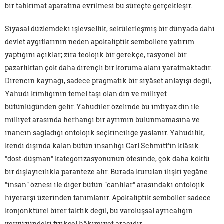
bir tahkimat aparatına evrilmesi bu süreçte gerçekleşir.
Siyasal düzlemdeki işlevsellik, sekülerleşmiş bir dünyada dahi
devlet aygıtlarının neden apokaliptik sembollere yatırım
yaptığını açıklar; zira teolojik bir gerekçe, rasyonel bir
pazarlıktan çok daha dirençli bir koruma alanı yaratmaktadır.
Direncin kaynağı, sadece pragmatik bir siyâset anlayışı değil,
Yahudi kimliğinin temel taşı olan din ve milliyet
bütünlüğünden gelir. Yahudiler özelinde bu imtiyaz din ile
milliyet arasında herhangi bir ayrımın bulunmamasına ve
inancın sağladığı ontolojik seçkinciliğe yaslanır. Yahudilik,
kendi dışında kalan bütün insanlığı Carl Schmitt'in klâsik
"dost-düşman" kategorizasyonunun ötesinde, çok daha köklü
bir dışlayıcılıkla paranteze alır. Burada kurulan ilişki yegâne
"insan" öznesi ile diğer bütün "canlılar" arasındaki ontolojik
hiyerarşi üzerinden tanımlanır. Apokaliptik semboller sadece
konjonktürel birer taktik değil, bu varoluşsal ayrıcalığın
yeryüzündeki fiziksel hâkimiyet aracıdır.