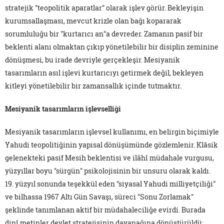
stratejik "teopolitik aparatlar" olarak işlev görür. Bekleyişin
kurumsallaşması, mevcut krizle olan bağı kopararak
sorumluluğu bir "kurtarıcı an"a devreder. Zamanın pasif bir
beklenti alanı olmaktan çıkıp yönetilebilir bir disiplin zeminine
dönüşmesi, bu irade devriyle gerçekleşir. Mesiyanik
tasarımların asıl işlevi kurtarıcıyı getirmek değil, bekleyen
kitleyi yönetilebilir bir zamansallık içinde tutmaktır.
Mesiyanik tasarımların işlevselliği
Mesiyanik tasarımların işlevsel kullanımı, en belirgin biçimiyle
Yahudi teopolitiğinin yapısal dönüşümünde gözlemlenir. Klâsik
gelenekteki pasif Mesih beklentisi ve ilâhî müdahale vurgusu,
yüzyıllar boyu "sürgün" psikolojisinin bir unsuru olarak kaldı.
19. yüzyıl sonunda teşekkül eden "siyasal Yahudi milliyetçiliği"
ve bilhassa 1967 Altı Gün Savaşı, süreci "Sonu Zorlamak"
şeklinde tanımlanan aktif bir müdahaleciliğe evirdi. Burada
dinî metinler devlet stratejisinin dayanağına dönüştürüldü;