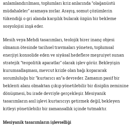
anlamlandırılması, toplumları kriz anlarında "olağanüstü
müdahaleler" aramaya zorlar. Arayış, somut çözümlerin
tükendiği o gri alanda karşılık bularak özgün bir bekleme
sosyolojisi inşâ eder.
Mesih veya Mehdi tasarımları, teolojik birer inanç objesi
olmanın ötesinde tarihsel travmaları yöneten, toplumsal
enerjiyi konsolide eden ve siyâsal hedeflere meşruiyet sunan
stratejik "teopolitik aparatlar" olarak işlev görür. Bekleyişin
kurumsallaşması, mevcut krizle olan bağı kopararak
sorumluluğu bir "kurtarıcı an"a devreder. Zamanın pasif bir
beklenti alanı olmaktan çıkıp yönetilebilir bir disiplin zeminine
dönüşmesi, bu irade devriyle gerçekleşir. Mesiyanik
tasarımların asıl işlevi kurtarıcıyı getirmek değil, bekleyen
kitleyi yönetilebilir bir zamansallık içinde tutmaktır.
Mesiyanik tasarımların işlevselliği