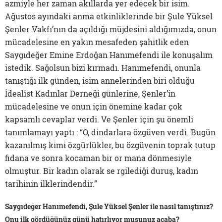
azmiyle her zaman akıllarda yer edecek bir isim.
Ağustos ayındaki anma etkinliklerinde bir Şule Yüksel
Şenler Vakfı’nın da açıldığı müjdesini aldığımızda, onun
mücadelesine en yakın mesafeden şahitlik eden
Saygıdeğer Emine Erdoğan Hanımefendi ile konuşalım
istedik. Sağolsun bizi kırmadı. Hanımefendi, onunla
tanıştığı ilk günden, isim annelerinden biri olduğu
İdealist Kadınlar Derneği günlerine, Şenler’in
mücadelesine ve onun için önemine kadar çok
kapsamlı cevaplar verdi. Ve Şenler için şu önemli
tanımlamayı yaptı : “O, dindarlara özgüven verdi. Bugün
kazanılmış kimi özgürlükler, bu özgüvenin toprak tutup
fidana ve sonra kocaman bir or mana dönmesiyle
olmuştur. Bir kadın olarak se rgilediği duruş, kadın
tarihinin ilklerindendir.”
Saygıdeğer Hanımefendi, Şule Yüksel Şenler ile nasıl tanıştınız?
Onu ilk gördüğünüz günü hatırlıyor musunuz acaba?