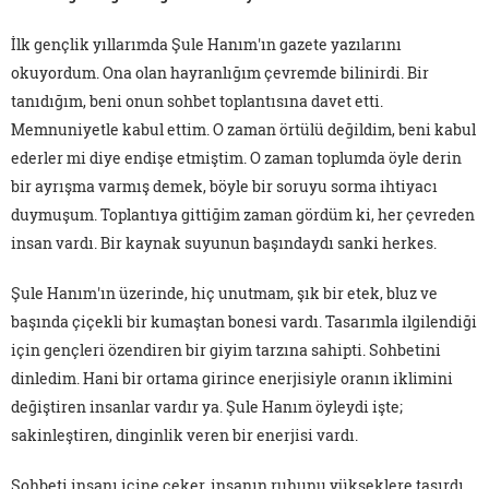
İlk gençlik yıllarımda Şule Hanım'ın gazete yazılarını
okuyordum. Ona olan hayranlığım çevremde bilinirdi. Bir
tanıdığım, beni onun sohbet toplantısına davet etti.
Memnuniyetle kabul ettim. O zaman örtülü değildim, beni kabul
ederler mi diye endişe etmiştim. O zaman toplumda öyle derin
bir ayrışma varmış demek, böyle bir soruyu sorma ihtiyacı
duymuşum. Toplantıya gittiğim zaman gördüm ki, her çevreden
insan vardı. Bir kaynak suyunun başındaydı sanki herkes.
Şule Hanım'ın üzerinde, hiç unutmam, şık bir etek, bluz ve
başında çiçekli bir kumaştan bonesi vardı. Tasarımla ilgilendiği
için gençleri özendiren bir giyim tarzına sahipti. Sohbetini
dinledim. Hani bir ortama girince enerjisiyle oranın iklimini
değiştiren insanlar vardır ya. Şule Hanım öyleydi işte;
sakinleştiren, dinginlik veren bir enerjisi vardı.
Sohbeti insanı içine çeker, insanın ruhunu yükseklere taşırdı.