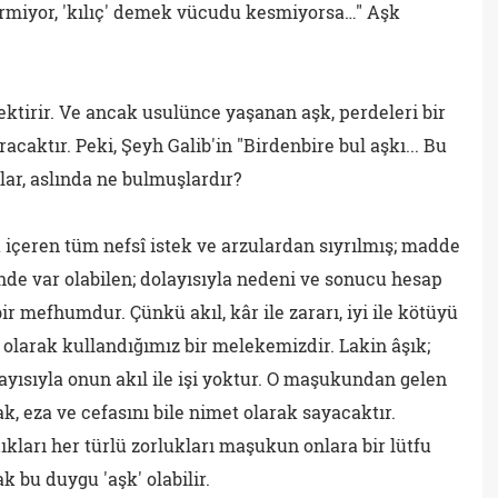
ermiyor, 'kılıç' demek vücudu kesmiyorsa…" Aşk
ektirir. Ve ancak usulünce yaşanan aşk, perdeleri bir
tıracaktır. Peki, Şeyh Galib'in "Birdenbire bul aşkı... Bu
lar, aslında ne bulmuşlardır?
 içeren tüm nefsî istek ve arzulardan sıyrılmış; madde
de var olabilen; dolayısıyla nedeni ve sonucu hesap
ir mefhumdur. Çünkü akıl, kâr ile zararı, iyi ile kötüyü
olarak kullandığımız bir melekemizdir. Lakin âşık;
yısıyla onun akıl ile işi yoktur. O maşukundan gelen
, eza ve cefasını bile nimet olarak sayacaktır.
ıkları her türlü zorlukları maşukun onlara bir lütfu
 bu duygu 'aşk' olabilir.