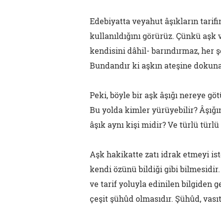
Edebiyatta veyahut âşıkların tarif
kullanıldığını görürüz. Çünkü aşk 
kendisini dâhil- barındırmaz, her şe
Bundandır ki aşkın ateşine dokun
Peki, böyle bir aşk âşığı nereye gö
Bu yolda kimler yürüyebilir? Âşığı
âşık aynı kişi midir? Ve türlü türlü
Aşk hakikatte zatı idrak etmeyi is
kendi özünü bildiği gibi bilmesidir
ve tarif yoluyla edinilen bilgiden ge
çeşit şühûd olmasıdır. Şühûd, vası