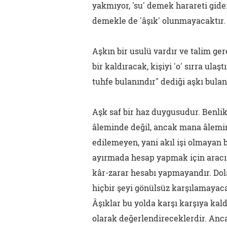
yakmıyor, 'su' demek harareti gid
demekle de 'âşık' olunmayacaktır.
Aşkın bir usulü vardır ve talim ger
bir kaldıracak, kişiyi 'o' sırra ulaş
tuhfe bulanındır" dediği aşkı bulan
Aşk saf bir haz duygusudur. Benlik
âleminde değil, ancak mana âlemin
edilemeyen, yani akıl işi olmayan b
ayırmada hesap yapmak için aracı 
kâr-zarar hesabı yapmayandır. Dola
hiçbir şeyi gönülsüz karşılamayacak
Âşıklar bu yolda karşı karşıya kald
olarak değerlendireceklerdir. Ancak