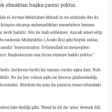
 olmaktan başka çaresi yoktur.
llah el-Arvasi Mektubatı Minah'ın ön sözünde der ki;
 kitapta okuyup anlamadıkları meselelere hemen
ğu zevk halidir. Söz ile izah edilemez. Ancak amel edip
Bu nedenle Muhyiddin-i Arabi (ks) gibi büyük zatlar,
ramdır' buyurmuştur. Evliyaullah'ın meşrepleri
rir. Başkalarının ona itiraz etmeye hakkı yoktur."
edir; herkesin farklı bir tanımı vardır aşka dair. Ruh
abilir. Bu da her ruhun aşkı ne derece gözlemlediği,
 bir durumdur. Nitekim bu yazı da yazarın tasarrufundaki
lesi'nde dediği gibi; "Nasıl ki dil ile 'ateş' demek dili