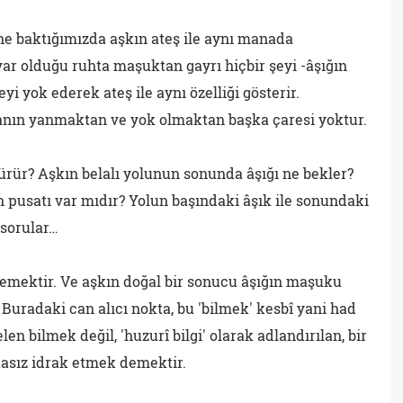
ine baktığımızda aşkın ateş ile aynı manada
var olduğu ruhta maşuktan gayrı hiçbir şeyi -âşığın
yi yok ederek ateş ile aynı özelliği gösterir.
anın yanmaktan ve yok olmaktan başka çaresi yoktur.
türür? Aşkın belalı yolunun sonunda âşığı ne bekler?
n pusatı var mıdır? Yolun başındaki âşık ile sonundaki
 sorular…
temektir. Ve aşkın doğal bir sonucu âşığın maşuku
. Buradaki can alıcı nokta, bu 'bilmek' kesbî yani had
len bilmek değil, 'huzurî bilgi' olarak adlandırılan, bir
tasız idrak etmek demektir.