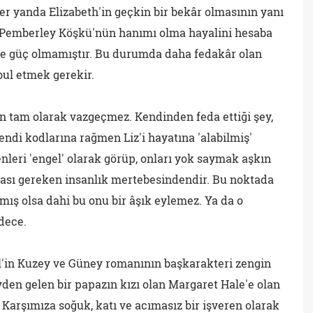
er yanda Elizabeth'in geçkin bir bekâr olmasının yanı
p, Pemberley Köşkü'nün hanımı olma hayalini hesaba
 de güç olmamıştır. Bu durumda daha fedakâr olan
bul etmek gerekir.
n tam olarak vazgeçmez. Kendinden feda ettiği şey,
endi kodlarına rağmen Liz'i hayatına 'alabilmiş'
leri 'engel' olarak görüp, onları yok saymak aşkın
ası gereken insanlık mertebesindendir. Bu noktada
mış olsa dahi bu onu bir âşık eylemez. Ya da o
dece.
ll'in Kuzey ve Güney romanının başkarakteri zengin
den gelen bir papazın kızı olan Margaret Hale'e olan
iz. Karşımıza soğuk, katı ve acımasız bir işveren olarak