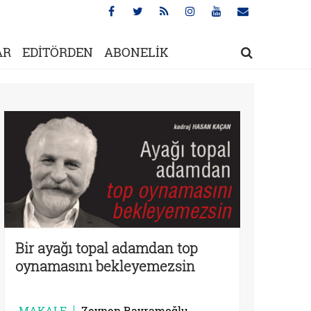
AR
EDİTÖRDEN
ABONELİK
Bir ayağı topal adamdan top
oynamasını bekleyemezsin
MAKALE
Zeynep Bayramoğlu