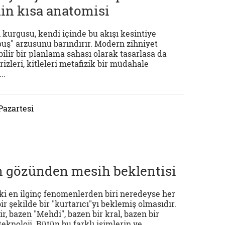
n kısa anatomisi
 kurgusu, kendi içinde bu akışı kesintiye
puş" arzusunu barındırır. Modern zihniyet
ilir bir planlama sahası olarak tasarlasa da
rizleri, kitleleri metafizik bir müdahale
..
Pazartesi
ın gözünden mesih beklentisi
eki en ilginç fenomenlerden biri neredeyse her
ir şekilde bir "kurtarıcı"yı beklemiş olmasıdır.
r, bazen "Mehdi", bazen bir kral, bazen bir
teknoloji. Bütün bu farklı isimlerin ve