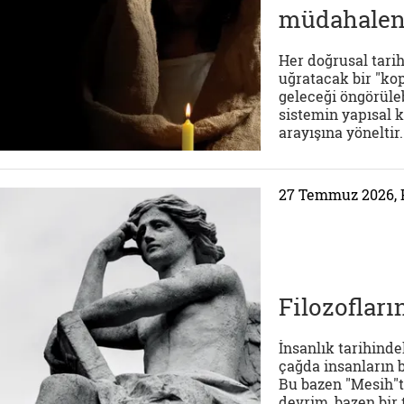
müdahaleni
Her doğrusal tarih
uğratacak bir "ko
geleceği öngörüleb
sistemin yapısal k
arayışına yöneltir..
27 Temmuz 2026, 
Filozoflar
İnsanlık tarihind
çağda insanların b
Bu bazen "Mesih"ti
devrim, bazen bir 