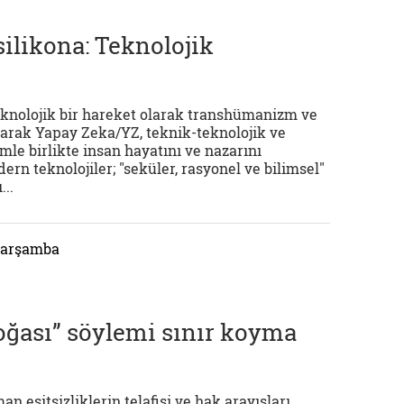
ilikona: Teknolojik
teknolojik bir hareket olarak transhümanizm ve
larak Yapay Zeka/YZ, teknik-teknolojik ve
e birlikte insan hayatını ve nazarını
rn teknolojiler; "seküler, rasyonel ve bilimsel"
...
 Çarşamba
oğası” söylemi sınır koyma
an eşitsizliklerin telafisi ve hak arayışları