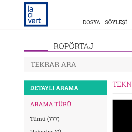
DOSYA
SÖYLEŞİ
ROPÖRTAJ
TEKN
DETAYLI ARAMA
ARAMA TÜRÜ
Tümü (777)
Haberler (0)