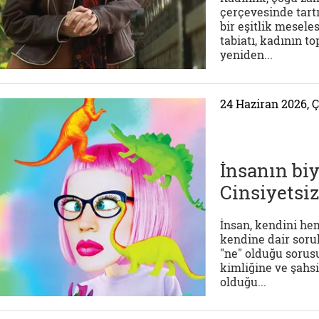
çerçevesinde tart
bir eşitlik mesele
tabiatı, kadının 
yeniden...
24 Haziran 2026,
İnsanın bi
Cinsiyetsi
İnsan, kendini he
kendine dair sorul
"ne" olduğu sorus
kimliğine ve şahs
olduğu...