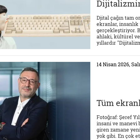
Dijitalizmi
Djital çağın tam o
ekranlar, insanlı
gerçekleştiriyor. 
ahlaki, kültürel v
yıllardır "Dijitalizm
14 Nisan 2026, Sal
Tüm ekranl
Fotoğraf: Şeref Y
insani ve manevi
giren zamane yenil
yok gibi. En çok 