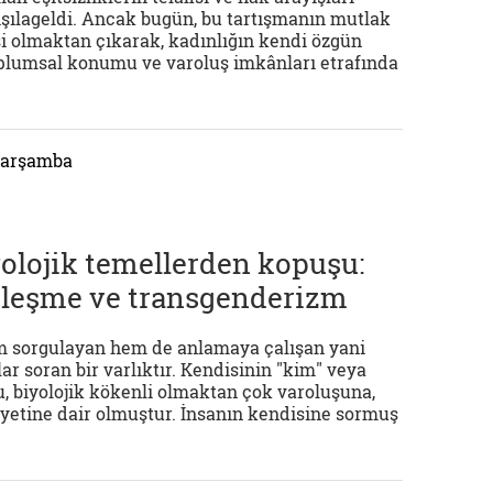
ışılageldi. Ancak bugün, bu tartışmanın mutlak
si olmaktan çıkarak, kadınlığın kendi özgün
toplumsal konumu ve varoluş imkânları etrafında
 Çarşamba
yolojik temellerden kopuşu:
zleşme ve transgenderizm
m sorgulayan hem de anlamaya çalışan yani
ar soran bir varlıktır. Kendisinin "kim" veya
u, biyolojik kökenli olmaktan çok varoluşuna,
iyetine dair olmuştur. İnsanın kendisine sormuş