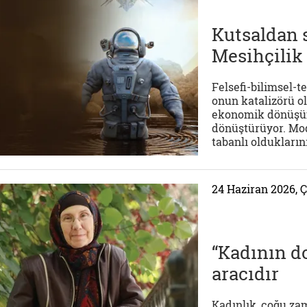
Kutsaldan s
Mesihçilik
Felsefi-bilimsel-
onun katalizörü o
ekonomik dönüşüml
dönüştürüyor. Mode
tabanlı olduklarını
24 Haziran 2026,
“Kadının d
aracıdır
Kadınlık, çoğu zam