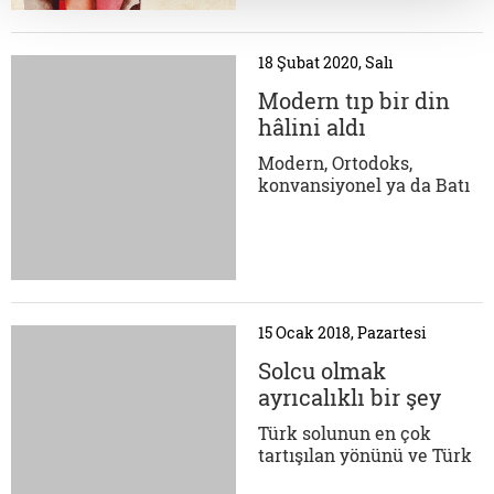
tanımlayan Ortaçağ terimi
Türkiye'de siyasi içerik
kazandığı için popüler
18 Şubat 2020, Salı
yayınlarda ve nutuklarda
pejoratif içeriğiyle
Modern tıp bir din
kullanılır. Ortaçağ imgesi,
hâlini aldı
gerçeğe tekabül etmekten
uzaktı fakat söz konusu...
Modern, Ortodoks,
konvansiyonel ya da Batı
tıbbı… Nasıl tanımlanırsa
tanımlansın günümüzde
hâkim olan tıp,
toplumların hayatında
görkemli bir şa to gibi
yükseliyor. İtibarı ve "tek
15 Ocak 2018, Pazartesi
otorite" olma şerefini
kimseye bırakmıyor.
Solcu olmak
Madalyonun diğer
ayrıcalıklı bir şey
yüzünde ise...
değil!
Türk solunun en çok
tartışılan yönünü ve Türk
soluna getirilen en önemli