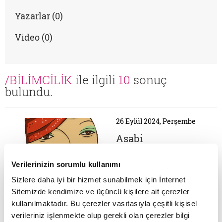
Yazarlar (0)
Video (0)
/BİLİMCİLİK
ile ilgili
10
sonuç
bulundu.
26 Eylül 2024, Perşembe
Asabi
Astrolog/Haziran
Verilerinizin sorumlu kullanımı
(21 Mart-20 Nisan)
SABIRSIZ KOÇ Başınıza
Sizlere daha iyi bir hizmet sunabilmek için İnternet
talih kuşu konacak,
Sitemizde kendimize ve üçüncü kişilere ait çerezler
kanatlarınıyolmayın Eyy
kullanılmaktadır. Bu çerezler vasıtasıyla çeşitli kişisel
âlemin en aceleci, sabırsız,
freni patlak varlıkları! Eyy
verileriniz işlenmekte olup gerekli olan çerezler bilgi
08 Ağustos 2024, Perşembe