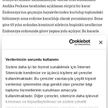
Andika Perkasa tarafından açıklanan sürpriz bir karar
Endonezya'nın geçmişin hayaletlerinden kurtulup toplumdaki
bölünmeyi sona erdirme kararlılığı olarak yorumlanıyor. Buna
göre 65 yılın ardından komünist ailelerin bugünkü nesillerine
Endonezya ordusunda görev yapma yolu açılıyor. Bu kararla
Endonezya'da toplumsal fırkalar ve devlet ile halk arasındaki 65
yıllık fay hattı tamir edilmeye çalışılıyor.
"LONDON BRIDGE" OPERASYONU: KRALİÇEYE SON VEDA
Verilerinizin sorumlu kullanımı
BİRLEŞİK KRALLIK
Sizlere daha iyi bir hizmet sunabilmek için İnternet
Bu konu tam bir tabu… Ancak buna rağmen Birleşik Krallık
Sitemizde kendimize ve üçüncü kişilere ait çerezler
tarihinin belki de en büyük medyatik hadiselerinden birini
kullanılmaktadır. Bu çerezler vasıtasıyla çeşitli kişisel
verileriniz işlenmekte olup gerekli olan çerezler bilgi
teşkil ediyor ve halledilmesi için çalışmalar son derece gizli
toplumu hizmetlerinin sunulması amacıyla
olarak yürütülüyor. Kraliçe Elizabeth'in cenaze hazırlıklarından
kullanılmaktadır. Diğer çerezler, sitemizin daha işlevsel
bahsediyoruz. Bu yıl 96 yaşına girecek olan Kraliçe Elizabeth
kılınması ve kişiselleştirilmesi ve sizlere yönelik
kamuoyu karşısına neredeyse hiç çıkmıyor, çok nadir
reklam/pazarlama faaliyetlerinin yapılması, amaçlarıyla