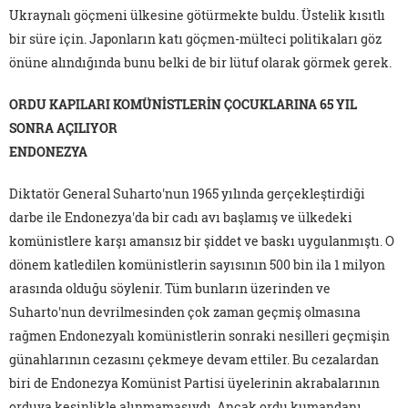
Ukraynalı göçmeni ülkesine götürmekte buldu. Üstelik kısıtlı
bir süre için. Japonların katı göçmen-mülteci politikaları göz
önüne alındığında bunu belki de bir lütuf olarak görmek gerek.
ORDU KAPILARI KOMÜNİSTLERİN ÇOCUKLARINA 65 YIL
SONRA AÇILIYOR
ENDONEZYA
Diktatör General Suharto'nun 1965 yılında gerçekleştirdiği
darbe ile Endonezya'da bir cadı avı başlamış ve ülkedeki
komünistlere karşı amansız bir şiddet ve baskı uygulanmıştı. O
dönem katledilen komünistlerin sayısının 500 bin ila 1 milyon
arasında olduğu söylenir. Tüm bunların üzerinden ve
Suharto'nun devrilmesinden çok zaman geçmiş olmasına
rağmen Endonezyalı komünistlerin sonraki nesilleri geçmişin
günahlarının cezasını çekmeye devam ettiler. Bu cezalardan
biri de Endonezya Komünist Partisi üyelerinin akrabalarının
orduya kesinlikle alınmamasıydı. Ancak ordu kumandanı