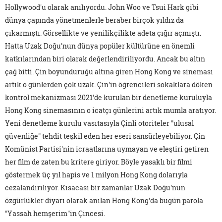
Hollywood'u olarak anılıyordu. John Woo ve Tsui Hark gibi
dünya çapında yönetmenlerle beraber birçok yıldız da
çıkarmıştı. Görsellikte ve yenilikçilikte adeta çığır açmıştı.
Hatta Uzak Doğu'nun dünya popüler kültürüne en önemli
katkılarından biri olarak değerlendiriliyordu. Ancak bu altın
çağ bitti. Çin boyunduruğu altına giren Hong Kong ve sineması
artık o günlerden çok uzak. Çin'in öğrencileri sokaklara döken
kontrol mekanizması 2021'de kurulan bir denetleme kuruluyla
Hong Kong sinemasının o icatçı günlerini artık mumla aratıyor.
Yeni denetleme kurulu vasıtasıyla Çinli otoriteler "ulusal
güvenliğe" tehdit teşkil eden her eseri sansürleyebiliyor. Çin
Komünist Partisi'nin icraatlarına uymayan ve eleştiri getiren
her film de zaten bu kritere giriyor. Böyle yasaklı bir filmi
göstermek üç yıl hapis ve 1 milyon Hong Kong dolarıyla
cezalandırılıyor. Kısacası bir zamanlar Uzak Doğu'nun
özgürlükler diyarı olarak anılan Hong Kong'da bugün parola
"Yassah hemşerim"in Çincesi.