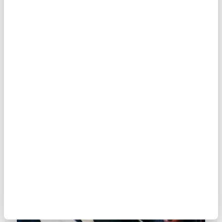
Afganistan’ın Malala’sı
MAKALE
Birol Biçer