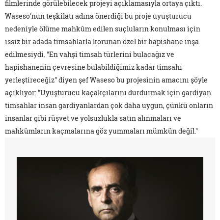
filmlerinde görülebilecek projeyi açıklamasıyla ortaya çıktı.
Waseso'nun teşkilatı adına önerdiği bu proje uyuşturucu
nedeniyle ölüme mahkûm edilen suçluların konulması için
ıssız bir adada timsahlarla korunan özel bir hapishane inşa
edilmesiydi. "En vahşi timsah türlerini bulacağız ve
hapishanenin çevresine bulabildiğimiz kadar timsahı
yerleştireceğiz" diyen şef Waseso bu projesinin amacını şöyle
açıklıyor: "Uyuşturucu kaçakçılarını durdurmak için gardiyan
timsahlar insan gardiyanlardan çok daha uygun, çünkü onların
insanlar gibi rüşvet ve yolsuzlukla satın alınmaları ve
mahkûmların kaçmalarına göz yummaları mümkün değil."