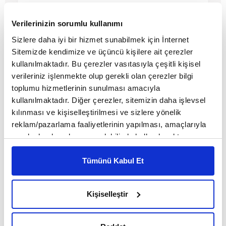
Verilerinizin sorumlu kullanımı
Sizlere daha iyi bir hizmet sunabilmek için İnternet
Sitemizde kendimize ve üçüncü kişilere ait çerezler
kullanılmaktadır. Bu çerezler vasıtasıyla çeşitli kişisel
verileriniz işlenmekte olup gerekli olan çerezler bilgi
toplumu hizmetlerinin sunulması amacıyla
kullanılmaktadır. Diğer çerezler, sitemizin daha işlevsel
kılınması ve kişiselleştirilmesi ve sizlere yönelik
reklam/pazarlama faaliyetlerinin yapılması, amaçlarıyla
sınırlı olarak açık rızanız dahilinde kullanılacaktır.
Sokaklar ona yasak gibi
Çerezlere ilişkin tercihlerinizi çerez paneli vasıtasıyla
belirleyebilirsiniz. Çerezlere ilişkin detaylı bilgi için
Tümünü Kabul Et
Ayarlar butonuna tıklayabilir,
Çerez Bilgilendirme
MAKALE
Metnimizi ziyaret edebilirsiniz.
Kişiselleştir
6698 sayılı Kişisel Verilerin Korunması Kanunu uyarınca
Birol Biçer
hazırlanmış olan İnternet Sitesi Aydınlatma Metnimizi
okumak ve sitemizi ziyaretiniz kapsamında