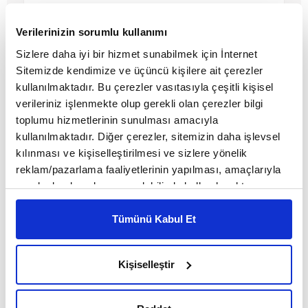
Verilerinizin sorumlu kullanımı
Sizlere daha iyi bir hizmet sunabilmek için İnternet
Sitemizde kendimize ve üçüncü kişilere ait çerezler
kullanılmaktadır. Bu çerezler vasıtasıyla çeşitli kişisel
verileriniz işlenmekte olup gerekli olan çerezler bilgi
toplumu hizmetlerinin sunulması amacıyla
kullanılmaktadır. Diğer çerezler, sitemizin daha işlevsel
kılınması ve kişiselleştirilmesi ve sizlere yönelik
reklam/pazarlama faaliyetlerinin yapılması, amaçlarıyla
sınırlı olarak açık rızanız dahilinde kullanılacaktır.
Sisa Abu Daooh
Çerezlere ilişkin tercihlerinizi çerez paneli vasıtasıyla
belirleyebilirsiniz. Çerezlere ilişkin detaylı bilgi için
Tümünü Kabul Et
Ayarlar butonuna tıklayabilir,
Çerez Bilgilendirme
MAKALE
Metnimizi ziyaret edebilirsiniz.
Kişiselleştir
6698 sayılı Kişisel Verilerin Korunması Kanunu uyarınca
Birol Biçer
hazırlanmış olan İnternet Sitesi Aydınlatma Metnimizi
okumak ve sitemizi ziyaretiniz kapsamında