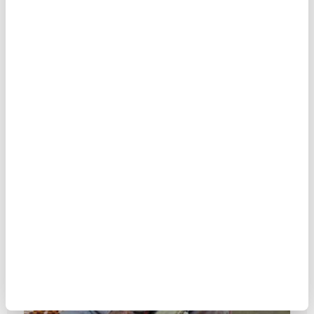
Amira Hass
MAKALE
Birol Biçer