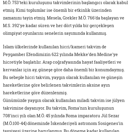
M.Ö. 753'teki kuruluşunu takvimlerinin başlangıcı olarak kabul
etmiş. Kimi toplumlar ise önemli bir etkinlik üzerinden
zamanını tayin etmiş. Mesela, Grekler M.Ö. 766'da başlayan ve
M.S. 392'ye kadar süren ve her dört yılda bir gerçekleşen
olimpiyat oyunlarını senelerin sayımında kullanmış.
İslam ülkelerinde kullanılan hicri/kameri takvim de
Peygamber Efendimizin 622 yılında Mekke'den Medine'ye
hicretiyle başlatılır. Arap coğrafyasında hayat faaliyetleri ve
kervanlar için ay, güneşe göre daha önemli bir konumdaymış.
Bu sebeple hicri takvim, yaygın olarak kullanılan ve güneşin
hareketlerine göre belirlenen takvimlerin aksine ayın
hareketlerine göre düzenlenmiş.
Günümüzde yaygın olarak kullanılan miladi takvim ise jülyen
takvimine dayanıyor. Bu takvim, Roma'nın kuruluşunun
708'inci yılı olan M.Ö. 45 yılında Roma imparatoru Jül Sezar
(M.Ö.100-44) döneminde İskenderiyeli astronom Sosigenes'in
tavsiyesi üzerine hazırlanmış. Bu döneme kadar kullanılan