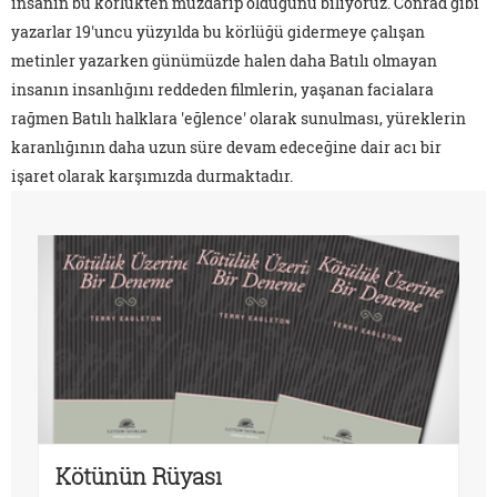
insanın bu körlükten muzdarip olduğunu biliyoruz. Conrad gibi
yazarlar 19'uncu yüzyılda bu körlüğü gidermeye çalışan
metinler yazarken günümüzde halen daha Batılı olmayan
insanın insanlığını reddeden filmlerin, yaşanan facialara
rağmen Batılı halklara 'eğlence' olarak sunulması, yüreklerin
karanlığının daha uzun süre devam edeceğine dair acı bir
işaret olarak karşımızda durmaktadır.
Kötünün Rüyası