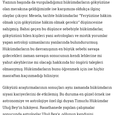
Yazının başında da vurguladığımız hükümdarların gökyüzüne
olan merakına geldiğimizde ise karşımıza oldukça ilginç
olaylar çıkıyor. Mesela, tarihte hükümdarlar "Yeryüzüne hâkim
olmak için gökyüzüne hâkim olmak gerekir" düşüncesine
sahipmiş. Bahsi geçen bu düşünce sebebiyle hükümdarlar,
gökyüzünü bilen kişileri yani astrologları ve mistik yorumlar
yapan astroloji uzmanlarını yanlarında bulundururmuş.
Hükümdarların bu davranışının en büyük sebebi savaşa
gidecekleri zaman savaşın sonucunun kendi lehlerine mi
yahut aleyhlerine mi olacağı hakkında bir öngörü talepleri
olmasıymış. Hükümdarların bunu öğrenmek için ise hiçbir
masraftan kaçınmadığı biliniyor.
Gökyüzü araştırmalarının sonuçları aynı zamanda hükümdarın
siyasi kariyerlerini de etkilemiş. Bu duruma en güzel örnek ise
astronomiye ve astrolojiye özel ilgi duyan Timurlu Hükümdar
Uluğ Bey'in hikâyesi. Rasathanede yapılan çalışmalar
sonucunda astrologlar Uluğ Bey'e, oğlunun kendisini