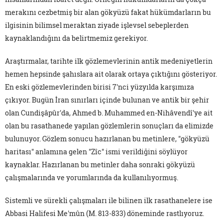
merakını cezbetmiş bir alan gökyüzü fakat hükümdarların bu
ilgisinin bilimsel meraktan ziyade işlevsel sebeplerden
kaynaklandığını da belirtmemiz gerekiyor.
Araştırmalar, tarihte ilk gözlemevlerinin antik medeniyetlerin
hemen hepsinde şahıslara ait olarak ortaya çıktığını gösteriyor.
En eski gözlemevlerinden birisi 7'nci yüzyılda karşımıza
çıkıyor. Bugün İran sınırları içinde bulunan ve antik bir şehir
olan Cundişâpûr'da, Ahmed b. Muhammed en-Nihâvendî'ye ait
olan bu rasathanede yapılan gözlemlerin sonuçları da elimizde
bulunuyor. Gözlem sonucu hazırlanan bu metinlere, "gökyüzü
haritası" anlamına gelen "Zîc" ismi verildiğini söylüyor
kaynaklar. Hazırlanan bu metinler daha sonraki gökyüzü
çalışmalarında ve yorumlarında da kullanılıyormuş.
Sistemli ve sürekli çalışmaları ile bilinen ilk rasathanelere ise
Abbasi Halifesi Me'mûn (M. 813-833) döneminde rastlıyoruz.