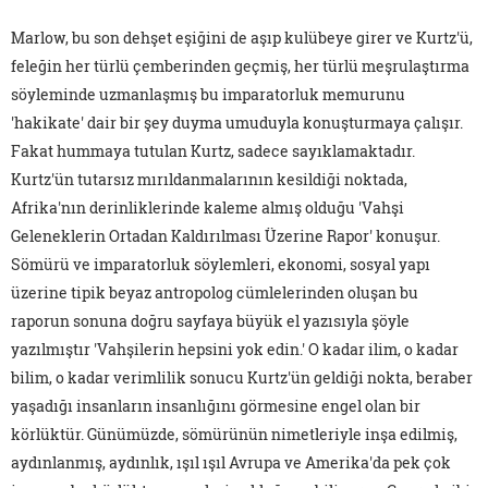
Marlow, bu son dehşet eşiğini de aşıp kulübeye girer ve Kurtz'ü,
feleğin her türlü çemberinden geçmiş, her türlü meşrulaştırma
söyleminde uzmanlaşmış bu imparatorluk memurunu
'hakikate' dair bir şey duyma umuduyla konuşturmaya çalışır.
Fakat hummaya tutulan Kurtz, sadece sayıklamaktadır.
Kurtz'ün tutarsız mırıldanmalarının kesildiği noktada,
Afrika'nın derinliklerinde kaleme almış olduğu 'Vahşi
Geleneklerin Ortadan Kaldırılması Üzerine Rapor' konuşur.
Sömürü ve imparatorluk söylemleri, ekonomi, sosyal yapı
üzerine tipik beyaz antropolog cümlelerinden oluşan bu
raporun sonuna doğru sayfaya büyük el yazısıyla şöyle
yazılmıştır 'Vahşilerin hepsini yok edin.' O kadar ilim, o kadar
bilim, o kadar verimlilik sonucu Kurtz'ün geldiği nokta, beraber
yaşadığı insanların insanlığını görmesine engel olan bir
körlüktür. Günümüzde, sömürünün nimetleriyle inşa edilmiş,
aydınlanmış, aydınlık, ışıl ışıl Avrupa ve Amerika'da pek çok