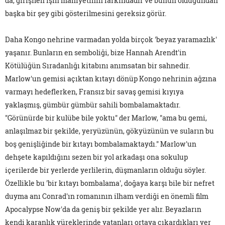
da, girişilen işin mahiyetinin farkındadır ve bunun olduğundan
başka bir şey gibi gösterilmesini gereksiz görür.
Daha Kongo nehrine varmadan yolda birçok 'beyaz yaramazlık'
yaşanır. Bunların en semboliği, bize Hannah Arendt'in
Kötülüğün Sıradanlığı
kitabını anımsatan bir sahnedir.
Marlow'un gemisi açıktan kıtayı dönüp Kongo nehrinin ağzına
varmayı hedeflerken, Fransız bir savaş gemisi kıyıya
yaklaşmış, gümbür gümbür sahili bombalamaktadır.
"Görünürde bir kulübe bile yoktu" der Marlow, "ama bu gemi,
anlaşılmaz bir şekilde, yeryüzünün, gökyüzünün ve suların bu
boş genişliğinde bir kıtayı bombalamaktaydı." Marlow'un
dehşete kapıldığını sezen bir yol arkadaşı ona sokulup
içerilerde bir yerlerde yerlilerin, düşmanların olduğu söyler.
Özellikle bu 'bir kıtayı bombalama', doğaya karşı bile bir nefret
duyma anı Conrad'ın romanının ilham verdiği en önemli film
Apocalypse Now
'da da geniş bir şekilde yer alır. Beyazların
kendi karanlık yüreklerinde yatanları ortaya çıkardıkları yer