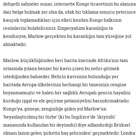
dehşetli sahneler sunar; internette Kongo ticaretinin bu alanına
dair belge bulmak zor olsa da, ufak bir tıklama sonucu yeterince
kauçuk toplamadıkları için elleri kesilen Kongo halkının
resimlerini bulabilirsiniz. Emperyalizm karanlığın ta
kendisiyse, Marlow gerçekten bu karanlığın tam yüreğine yol
almaktadır.
Marlow, küçüklüğünden beri harita üzerinde Afrika'nın tam
ortasında yılana benzer bir kavis çizen bu nehri görmek
istediğinden bahseder. Nehrin kavisinin bulunduğu yer
haritada Avrupa ülkelerinin herhangi bir tanesinin rengine
boyanmamıştır ve halen her sağlıklı Avrupalı gencin hayalini
kurduğu işgal ve ele geçirme potansiyelini barındırmaktadır.
Kongo'ya, güneşe, zenginliğe giden yol Marlow'un
'beyazlaştırılmış bir türbe' (ki bu İngilizce'de 'ikiyüzlü'
manasında kullanılan bir deyimdir) diye adlandırdığı Brüksel
olması lazım gelen 'şirketin baş şehrinden' geçmektedir. Londra