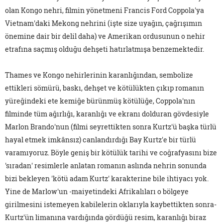
olan Kongo nehri, filmin yönetmeni Francis Ford Coppola'ya
Vietnam'daki Mekong nehrini (işte size uyağın, çağrışımın
önemine dair bir delil daha) ve Amerikan ordusunun o nehir
etrafına saçmış olduğu dehşeti hatırlatmışa benzemektedir.
Thames ve Kongo nehirlerinin karanlığından, sembolize
ettikleri sömürü, baskı, dehşet ve kötülükten çıkıp romanın
yüreğindeki ete kemiğe bürünmüş kötülüğe, Coppola'nın
filminde tüm ağırlığı, karanlığı ve ekranı dolduran gövdesiyle
Marlon Brando'nun (filmi seyrettikten sonra Kurtz'ü başka türlü
hayal etmek imkânsız) canlandırdığı Bay Kurtz'e bir türlü
varamıyoruz. Böyle geniş bir kötülük tarihi ve coğrafyasını bize
'sıradan' resimlerle anlatan romanın aslında nehrin sonunda
bizi bekleyen 'kötü adam Kurtz' karakterine bile ihtiyacı yok.
Yine de Marlow'un -maiyetindeki Afrikalıları o bölgeye
girilmesini istemeyen kabilelerin oklarıyla kaybettikten sonra-
Kurtz'ün limanına vardığında gördüğü resim, karanlığı biraz