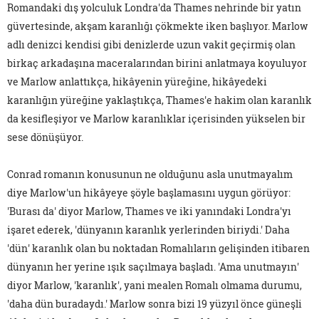
Romandaki dış yolculuk Londra'da Thames nehrinde bir yatın
güvertesinde, akşam karanlığı çökmekte iken başlıyor. Marlow
adlı denizci kendisi gibi denizlerde uzun vakit geçirmiş olan
birkaç arkadaşına maceralarından birini anlatmaya koyuluyor
ve Marlow anlattıkça, hikâyenin yüreğine, hikâyedeki
karanlığın yüreğine yaklaştıkça, Thames'e hakim olan karanlık
da kesifleşiyor ve Marlow karanlıklar içerisinden yükselen bir
sese dönüşüyor.
Conrad romanın konusunun ne olduğunu asla unutmayalım
diye Marlow'un hikâyeye şöyle başlamasını uygun görüyor:
'Burası da' diyor Marlow, Thames ve iki yanındaki Londra'yı
işaret ederek, 'dünyanın karanlık yerlerinden biriydi.' Daha
'dün' karanlık olan bu noktadan Romalıların gelişinden itibaren
dünyanın her yerine ışık saçılmaya başladı. 'Ama unutmayın'
diyor Marlow, 'karanlık', yani mealen Romalı olmama durumu,
'daha dün buradaydı.' Marlow sonra bizi 19 yüzyıl önce güneşli