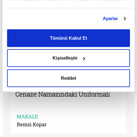
sınırlı olarak açık rızanız dahilinde kullanılacaktır.
Çerezlere ilişkin tercihlerinizi çerez paneli vasıtasıyla
Ayarlar
belirleyebilirsiniz. Çerezlere ilişkin detaylı bilgi için
Ayarlar butonuna tıklayabilir,
Çerez Bilgilendirme
Metnimizi ziyaret edebilirsiniz.
Tümünü Kabul Et
6698 sayılı Kişisel Verilerin Korunması Kanunu uyarınca
hazırlanmış olan İnternet Sitesi Aydınlatma Metnimizi
okumak ve sitemizi ziyaretiniz kapsamında
Kişiselleştir
gerçekleştirilen veri işleme faaliyetleri ile ilgili daha
detaylı bilgi almak için lütfen
tıklayınız.
Reddet
Cenaze Namazındaki Üniformalı
MAKALE
Remzi Kopar