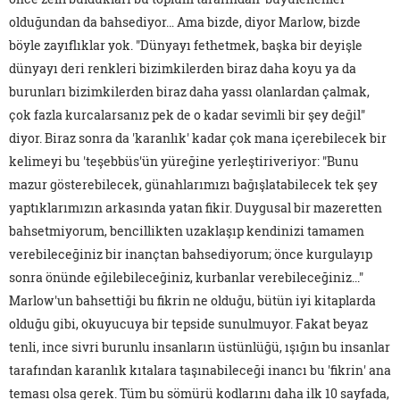
olduğundan da bahsediyor… Ama bizde, diyor Marlow, bizde
böyle zayıflıklar yok. "Dünyayı fethetmek, başka bir deyişle
dünyayı deri renkleri bizimkilerden biraz daha koyu ya da
burunları bizimkilerden biraz daha yassı olanlardan çalmak,
çok fazla kurcalarsanız pek de o kadar sevimli bir şey değil"
diyor. Biraz sonra da 'karanlık' kadar çok mana içerebilecek bir
kelimeyi bu 'teşebbüs'ün yüreğine yerleştiriveriyor: "Bunu
mazur gösterebilecek, günahlarımızı bağışlatabilecek tek şey
yaptıklarımızın arkasında yatan fikir. Duygusal bir mazeretten
bahsetmiyorum, bencillikten uzaklaşıp kendinizi tamamen
verebileceğiniz bir inançtan bahsediyorum; önce kurgulayıp
sonra önünde eğilebileceğiniz, kurbanlar verebileceğiniz..."
Marlow'un bahsettiği bu fikrin ne olduğu, bütün iyi kitaplarda
olduğu gibi, okuyucuya bir tepside sunulmuyor. Fakat beyaz
tenli, ince sivri burunlu insanların üstünlüğü, ışığın bu insanlar
tarafından karanlık kıtalara taşınabileceği inancı bu 'fikrin' ana
teması olsa gerek. Tüm bu sömürü kodlarını daha ilk 10 sayfada,