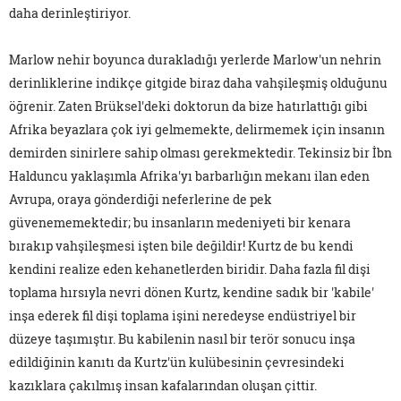
daha derinleştiriyor.
Marlow nehir boyunca durakladığı yerlerde Marlow'un nehrin
derinliklerine indikçe gitgide biraz daha vahşileşmiş olduğunu
öğrenir. Zaten Brüksel'deki doktorun da bize hatırlattığı gibi
Afrika beyazlara çok iyi gelmemekte, delirmemek için insanın
demirden sinirlere sahip olması gerekmektedir. Tekinsiz bir İbn
Halduncu yaklaşımla Afrika'yı barbarlığın mekanı ilan eden
Avrupa, oraya gönderdiği neferlerine de pek
güvenememektedir; bu insanların medeniyeti bir kenara
bırakıp vahşileşmesi işten bile değildir! Kurtz de bu kendi
kendini realize eden kehanetlerden biridir. Daha fazla fil dişi
toplama hırsıyla nevri dönen Kurtz, kendine sadık bir 'kabile'
inşa ederek fil dişi toplama işini neredeyse endüstriyel bir
düzeye taşımıştır. Bu kabilenin nasıl bir terör sonucu inşa
edildiğinin kanıtı da Kurtz'ün kulübesinin çevresindeki
kazıklara çakılmış insan kafalarından oluşan çittir.