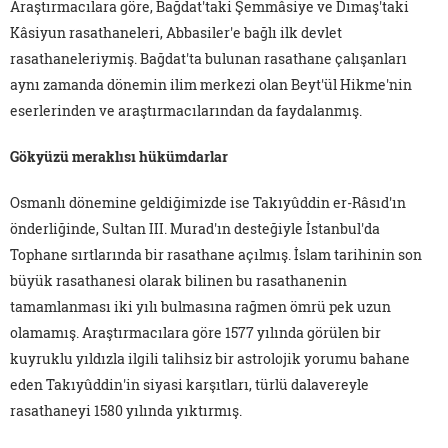
Araştırmacılara göre, Bağdat'taki Şemmâsiye ve Dımaş'taki
Kâsiyun rasathaneleri, Abbasiler'e bağlı ilk devlet
rasathaneleriymiş. Bağdat'ta bulunan rasathane çalışanları
aynı zamanda dönemin ilim merkezi olan Beyt'ül Hikme'nin
eserlerinden ve araştırmacılarından da faydalanmış.
Gökyüzü meraklısı hükümdarlar
Osmanlı dönemine geldiğimizde ise Takıyûddin er-Râsıd'ın
önderliğinde, Sultan III. Murad'ın desteğiyle İstanbul'da
Tophane sırtlarında bir rasathane açılmış. İslam tarihinin son
büyük rasathanesi olarak bilinen bu rasathanenin
tamamlanması iki yılı bulmasına rağmen ömrü pek uzun
olamamış. Araştırmacılara göre 1577 yılında görülen bir
kuyruklu yıldızla ilgili talihsiz bir astrolojik yorumu bahane
eden Takıyûddin'in siyasi karşıtları, türlü dalavereyle
rasathaneyi 1580 yılında yıktırmış.