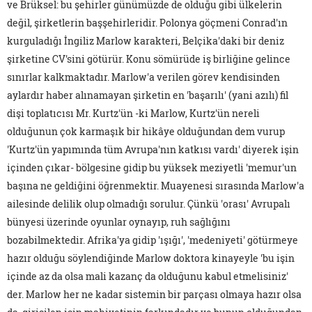
ve Brüksel: bu şehirler günümüzde de olduğu gibi ülkelerin
değil, şirketlerin başşehirleridir. Polonya göçmeni Conrad'ın
kurguladığı İngiliz Marlow karakteri, Belçika'daki bir deniz
şirketine CV'sini götürür. Konu sömürüde iş birliğine gelince
sınırlar kalkmaktadır. Marlow'a verilen görev kendisinden
aylardır haber alınamayan şirketin en 'başarılı' (yani azılı) fil
dişi toplatıcısı Mr. Kurtz'ün -ki Marlow, Kurtz'ün nereli
olduğunun çok karmaşık bir hikâye olduğundan dem vurup
'Kurtz'ün yapımında tüm Avrupa'nın katkısı vardı' diyerek işin
içinden çıkar- bölgesine gidip bu yüksek meziyetli 'memur'un
başına ne geldiğini öğrenmektir. Muayenesi sırasında Marlow'a
ailesinde delilik olup olmadığı sorulur. Çünkü 'orası' Avrupalı
bünyesi üzerinde oyunlar oynayıp, ruh sağlığını
bozabilmektedir. Afrika'ya gidip 'ışığı', 'medeniyeti' götürmeye
hazır olduğu söylendiğinde Marlow doktora kinayeyle 'bu işin
içinde az da olsa mali kazanç da olduğunu kabul etmelisiniz'
der. Marlow her ne kadar sistemin bir parçası olmaya hazır olsa