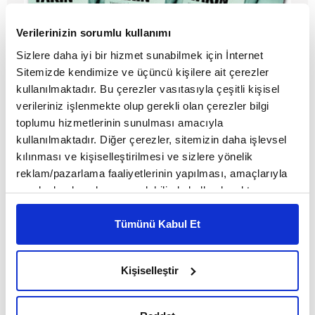
Verilerinizin sorumlu kullanımı
Sizlere daha iyi bir hizmet sunabilmek için İnternet
Sitemizde kendimize ve üçüncü kişilere ait çerezler
kullanılmaktadır. Bu çerezler vasıtasıyla çeşitli kişisel
verileriniz işlenmekte olup gerekli olan çerezler bilgi
Uzaktaki Yakın
toplumu hizmetlerinin sunulması amacıyla
kullanılmaktadır. Diğer çerezler, sitemizin daha işlevsel
kılınması ve kişiselleştirilmesi ve sizlere yönelik
MAKALE
reklam/pazarlama faaliyetlerinin yapılması, amaçlarıyla
Remzi Kopar
sınırlı olarak açık rızanız dahilinde kullanılacaktır.
Çerezlere ilişkin tercihlerinizi çerez paneli vasıtasıyla
belirleyebilirsiniz. Çerezlere ilişkin detaylı bilgi için
Tümünü Kabul Et
Ayarlar butonuna tıklayabilir,
Çerez Bilgilendirme
Metnimizi ziyaret edebilirsiniz.
Kişiselleştir
6698 sayılı Kişisel Verilerin Korunması Kanunu uyarınca
hazırlanmış olan İnternet Sitesi Aydınlatma Metnimizi
okumak ve sitemizi ziyaretiniz kapsamında