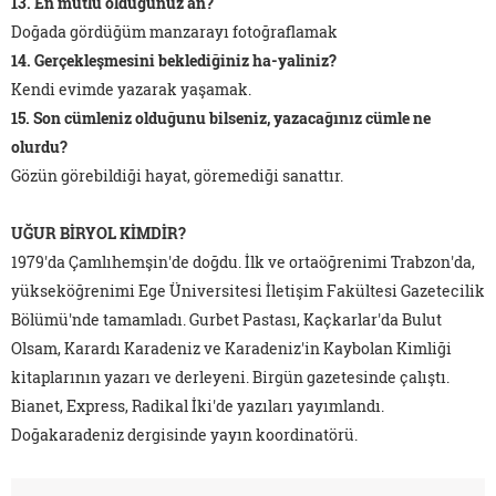
13. En mutlu olduğunuz an?
Doğada gördüğüm manzarayı fotoğraflamak
14. Gerçekleşmesini beklediğiniz ha-yaliniz?
Kendi evimde yazarak yaşamak.
15. Son cümleniz olduğunu bilseniz, yazacağınız cümle ne
olurdu?
Gözün görebildiği hayat, göremediği sanattır.
UĞUR BİRYOL KİMDİR?
1979'da Çamlıhemşin'de doğdu. İlk ve ortaöğrenimi Trabzon'da,
yükseköğrenimi Ege Üniversitesi İletişim Fakültesi Gazetecilik
Bölümü'nde tamamladı.
Gurbet Pastası, Kaçkarlar'da Bulut
Olsam, Karardı Karadeniz ve Karadeniz'in Kaybolan Kimliği
kitaplarının yazarı ve derleyeni.
Birgün
gazetesinde
çalıştı.
Bianet, Express, Radikal İki'
de yazıları yayımlandı.
Doğakaradeniz
dergisinde yayın koordinatörü.