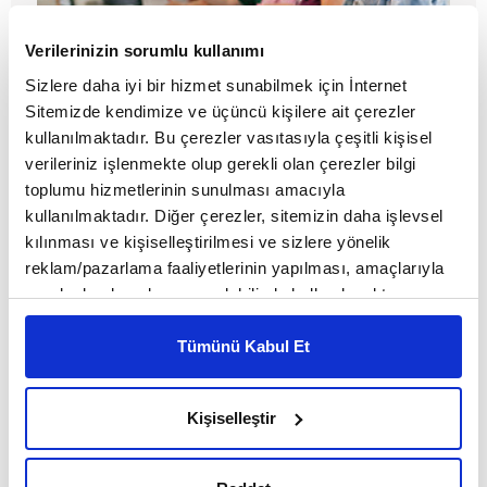
Verilerinizin sorumlu kullanımı
Sizlere daha iyi bir hizmet sunabilmek için İnternet
Hay’dan gelen güzellikler: Bir kitap
Sitemizde kendimize ve üçüncü kişilere ait çerezler
festivali
kullanılmaktadır. Bu çerezler vasıtasıyla çeşitli kişisel
verileriniz işlenmekte olup gerekli olan çerezler bilgi
MAKALE
toplumu hizmetlerinin sunulması amacıyla
kullanılmaktadır. Diğer çerezler, sitemizin daha işlevsel
Nagihan Haliloğlu
kılınması ve kişiselleştirilmesi ve sizlere yönelik
reklam/pazarlama faaliyetlerinin yapılması, amaçlarıyla
sınırlı olarak açık rızanız dahilinde kullanılacaktır.
Çerezlere ilişkin tercihlerinizi çerez paneli vasıtasıyla
belirleyebilirsiniz. Çerezlere ilişkin detaylı bilgi için
Tümünü Kabul Et
Ayarlar butonuna tıklayabilir,
Çerez Bilgilendirme
Metnimizi ziyaret edebilirsiniz.
Kişiselleştir
6698 sayılı Kişisel Verilerin Korunması Kanunu uyarınca
hazırlanmış olan İnternet Sitesi Aydınlatma Metnimizi
okumak ve sitemizi ziyaretiniz kapsamında