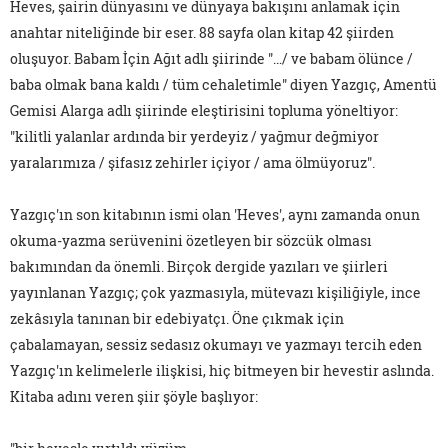
Heves, şairin dünyasını ve dünyaya bakışını anlamak için
anahtar niteliğinde bir eser. 88 sayfa olan kitap 42 şiirden
oluşuyor. Babam İçin Ağıt adlı şiirinde "…/ ve babam ölünce /
baba olmak bana kaldı / tüm cehaletimle" diyen Yazgıç, Amentü
Gemisi Alarga adlı şiirinde eleştirisini topluma yöneltiyor:
"kilitli yalanlar ardında bir yerdeyiz / yağmur değmiyor
yaralarımıza / şifasız zehirler içiyor / ama ölmüyoruz".
Yazgıç'ın son kitabının ismi olan 'Heves', aynı zamanda onun
okuma-yazma serüvenini özetleyen bir sözcük olması
bakımından da önemli. Birçok dergide yazıları ve şiirleri
yayınlanan Yazgıç; çok yazmasıyla, mütevazı kişiliğiyle, ince
zekâsıyla tanınan bir edebiyatçı. Öne çıkmak için
çabalamayan, sessiz sedasız okumayı ve yazmayı tercih eden
Yazgıç'ın kelimelerle ilişkisi, hiç bitmeyen bir hevestir aslında.
Kitaba adını veren şiir şöyle başlıyor: