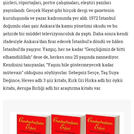
şiirleri, röportajları, portre çalışmaları, eleştiri yazıları
yayınlandı. Gerçek Hayat gibi birçok dergi ve gazetenin
kuruluşunda ve yazar kadrosunda yer aldı. 1972 İstanbul
doğumlu olan şair Ankara'da kamu yönetimi okudu ve bu
şehirde bir müddet televizyonculuk da yaptı. Daha sonra kendi
ifadesiyle Ankara'dan firar ederek İstanbul'a döndü ve hâlen
İstanbul'da yaşıyor. Yazgıç, her ne kadar "Gençliğimiz de bitti
elhamdülillah" dese de, herkes onu 25 yaşında zannediyor.
Kendisini tanıyanlar, "Yaşını bile göstermeyecek kadar
mütevazı" olduğunu söylüyorlar. Sebepsiz Serçe, Taş Suya
Değince, Heves adlı 3 şiir kitabı, Kırk Gri Hırka adlı bir öykü
kitabı, Avrupa Birliği adlı bir araştırma kitabı var.