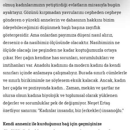
olmuş kadınlarımızın yetiştirdiği evlatların mirasıyla bugün
ayaktayız. Gözünü kırpmadan yavrularını cepheden cepheye
gönderen o yürekli annelerin ve dahasının hakkını bizim
ödeyebileceğimizi düşünmek başlı başına zayıflık
göstergesidir. Ama onlardan payımıza düşeni nasıl alırız,
derseniz o da nasibimiz ölçüsünde olacaktır. Nasibimizin ne
ölçüde olacağı ise peşinden ne kadar koştuğumuzla ortaya
çıkar. Her çağın kendine has sorunları, sorumlulukları ve
imtihanları var. Anadolu kadınını da modern kadını da kendi
sınırları içinde anlamaya çalışmalıyız. Burada sınırlı cümlelerle
ve sınırlı birikimimle ne söylesem eksik kalacak. Ancak, kadın
her çağda ve pozisyonda kadın... Zaman, mekân ve şartlar ne
olursa olsun kadına biyolojik ve toplumsal olarak yüklenen
değerler ve sorumluklar pek de değişmiyor. Neşet Ertaş
özetliyor sanırım: "Kadınlar insandır, biz (erkekler) insanoğlu."
Kendi anneniz ile kurduğunuz bağ için geçmişinize