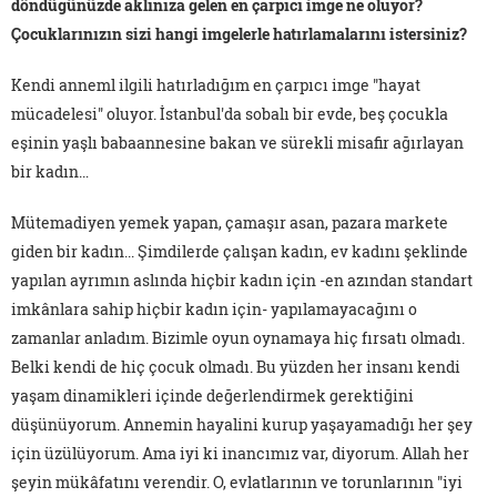
döndüğünüzde aklınıza gelen en çarpıcı imge ne oluyor?
Çocuklarınızın sizi hangi imgelerle hatırlamalarını istersiniz?
Kendi anneml ilgili hatırladığım en çarpıcı imge "hayat
mücadelesi" oluyor. İstanbul'da sobalı bir evde, beş çocukla
eşinin yaşlı babaannesine bakan ve sürekli misafir ağırlayan
bir kadın…
Mütemadiyen yemek yapan, çamaşır asan, pazara markete
giden bir kadın... Şimdilerde çalışan kadın, ev kadını şeklinde
yapılan ayrımın aslında hiçbir kadın için -en azından standart
imkânlara sahip hiçbir kadın için- yapılamayacağını o
zamanlar anladım. Bizimle oyun oynamaya hiç fırsatı olmadı.
Belki kendi de hiç çocuk olmadı. Bu yüzden her insanı kendi
yaşam dinamikleri içinde değerlendirmek gerektiğini
düşünüyorum. Annemin hayalini kurup yaşayamadığı her şey
için üzülüyorum. Ama iyi ki inancımız var, diyorum. Allah her
şeyin mükâfatını verendir. O, evlatlarının ve torunlarının "iyi