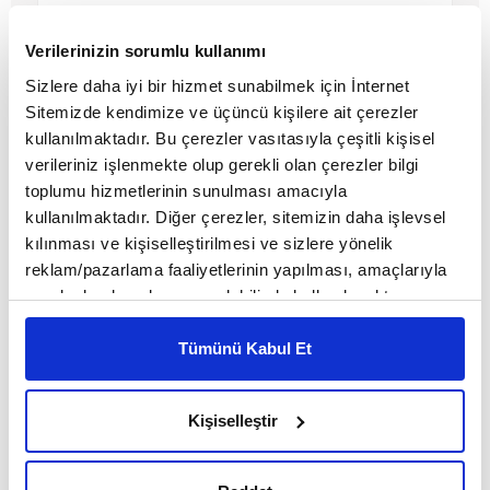
Verilerinizin sorumlu kullanımı
Sizlere daha iyi bir hizmet sunabilmek için İnternet
Sitemizde kendimize ve üçüncü kişilere ait çerezler
kullanılmaktadır. Bu çerezler vasıtasıyla çeşitli kişisel
verileriniz işlenmekte olup gerekli olan çerezler bilgi
toplumu hizmetlerinin sunulması amacıyla
kullanılmaktadır. Diğer çerezler, sitemizin daha işlevsel
kılınması ve kişiselleştirilmesi ve sizlere yönelik
reklam/pazarlama faaliyetlerinin yapılması, amaçlarıyla
sınırlı olarak açık rızanız dahilinde kullanılacaktır.
Damladaki okyanus
Çerezlere ilişkin tercihlerinizi çerez paneli vasıtasıyla
belirleyebilirsiniz. Çerezlere ilişkin detaylı bilgi için
Tümünü Kabul Et
Ayarlar butonuna tıklayabilir,
Çerez Bilgilendirme
MAKALE
Metnimizi ziyaret edebilirsiniz.
Kişiselleştir
Zeynep Ölçen
6698 sayılı Kişisel Verilerin Korunması Kanunu uyarınca
hazırlanmış olan İnternet Sitesi Aydınlatma Metnimizi
okumak ve sitemizi ziyaretiniz kapsamında