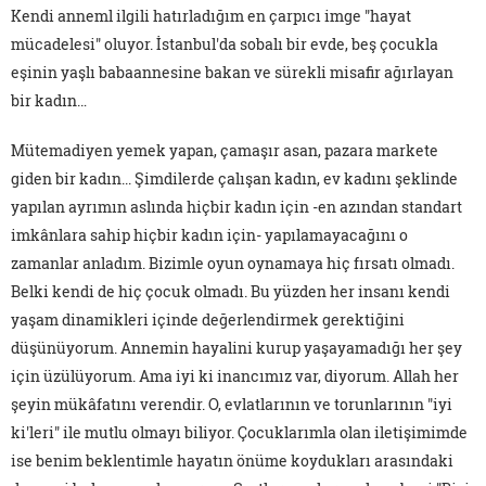
Kendi anneml ilgili hatırladığım en çarpıcı imge "hayat
mücadelesi" oluyor. İstanbul'da sobalı bir evde, beş çocukla
eşinin yaşlı babaannesine bakan ve sürekli misafir ağırlayan
bir kadın…
Mütemadiyen yemek yapan, çamaşır asan, pazara markete
giden bir kadın... Şimdilerde çalışan kadın, ev kadını şeklinde
yapılan ayrımın aslında hiçbir kadın için -en azından standart
imkânlara sahip hiçbir kadın için- yapılamayacağını o
zamanlar anladım. Bizimle oyun oynamaya hiç fırsatı olmadı.
Belki kendi de hiç çocuk olmadı. Bu yüzden her insanı kendi
yaşam dinamikleri içinde değerlendirmek gerektiğini
düşünüyorum. Annemin hayalini kurup yaşayamadığı her şey
için üzülüyorum. Ama iyi ki inancımız var, diyorum. Allah her
şeyin mükâfatını verendir. O, evlatlarının ve torunlarının "iyi
ki'leri" ile mutlu olmayı biliyor. Çocuklarımla olan iletişimimde
ise benim beklentimle hayatın önüme koydukları arasındaki