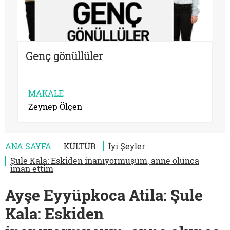
Genç gönüllüler
MAKALE
Zeynep Ölçen
ANA SAYFA
KÜLTÜR
İyi Şeyler
Şule Kala: Eskiden inanıyormuşum, anne olunca
iman ettim
Ayşe Eyyüpkoca Atila: Şule
Kala: Eskiden