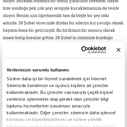
oluyor. Buradan olumsuz bir sonuç çıkarılsın istemem. Hayat
bize sunduğu pek çok şeyi sevgiyle kucaklamamıza da vesile
oluyor. Benim için öğretmenlik tam da böyle bir şey oldu
aslında. 28 Şubat sürecinde dindar bir ailenin kız çocuğu olmak
hayatın bana bir getirisiydi. Bu birikimin bir sonucu olarak
imam-hatip lisesine gittim. 28 Şubat'ın önümüze koyduğu
engelleri o dönemde büyük bir üzüntüyle sırtlanmış olsam da
zaman içinde bir nimete dönüştüğünü görmek tesellim oldu.
Eğitimim hayalimdekinden farklı bir pencereye açılmıştı.
Üstelik yine hiç istemememe rağmen!
Verilerinizin sorumlu kullanımı
Sizlere daha iyi bir hizmet sunabilmek için İnternet
Hayalimde her zaman iletişim alanında işler yapmak vardı.
Sitemizde kendimize ve üçüncü kişilere ait çerezler
Peki, ilahiyat da nereden çıktı? Yurt dışına giderek istediğim
kullanılmaktadır. Bu çerezler vasıtasıyla çeşitli kişisel
bölümü okumak ya da Türkiye'de kalarak ilahiyata razı olmak
verileriniz işlenmekte olup gerekli olan çerezler bilgi
arasında bir seçim yapmam gerekmişti. Bu seçimi yapma
toplumu hizmetlerinin sunulması amacıyla
zorunluluğum "başörtülü, imamhatipli" olmamdan ileri
kullanılmaktadır. Diğer çerezler, sitemizin daha işlevsel
geliyordu. Vatanımda kalarak önüme çıkan yolları
kılınması ve kişiselleştirilmesi ve sizlere yönelik
değerlendirmeye karar verdim. Böylece ilahiyatçı ve eğitimci
reklam/pazarlama faaliyetlerinin yapılması, amaçlarıyla