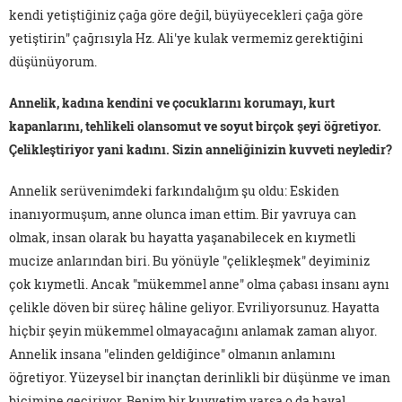
kendi yetiştiğiniz çağa göre değil, büyüyecekleri çağa göre
yetiştirin" çağrısıyla Hz. Ali'ye kulak vermemiz gerektiğini
düşünüyorum.
Annelik, kadına kendini ve çocuklarını korumayı, kurt
kapanlarını, tehlikeli olansomut ve soyut birçok şeyi öğretiyor.
Çelikleştiriyor yani kadını. Sizin anneliğinizin kuvveti neyledir?
Annelik serüvenimdeki farkındalığım şu oldu: Eskiden
inanıyormuşum, anne olunca iman ettim. Bir yavruya can
olmak, insan olarak bu hayatta yaşanabilecek en kıymetli
mucize anlarından biri. Bu yönüyle "çelikleşmek" deyiminiz
çok kıymetli. Ancak "mükemmel anne" olma çabası insanı aynı
çelikle döven bir süreç hâline geliyor. Evriliyorsunuz. Hayatta
hiçbir şeyin mükemmel olmayacağını anlamak zaman alıyor.
Annelik insana "elinden geldiğince" olmanın anlamını
öğretiyor. Yüzeysel bir inançtan derinlikli bir düşünme ve iman
biçimine geçiriyor. Benim bir kuvvetim varsa o da hayal