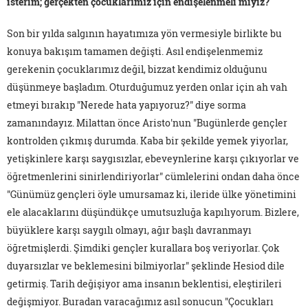
isterim; gerçekten çocuklarımız için endişelenmeli miyiz?
Son bir yılda salgının hayatımıza yön vermesiyle birlikte bu
konuya bakışım tamamen değişti. Asıl endişelenmemiz
gerekenin çocuklarımız değil, bizzat kendimiz olduğunu
düşünmeye başladım. Oturduğumuz yerden onlar için ah vah
etmeyi bırakıp "Nerede hata yapıyoruz?" diye sorma
zamanındayız. Milattan önce Aristo'nun "Bugünlerde gençler
kontrolden çıkmış durumda. Kaba bir şekilde yemek yiyorlar,
yetişkinlere karşı saygısızlar, ebeveynlerine karşı çıkıyorlar ve
öğretmenlerini sinirlendiriyorlar" cümlelerini ondan daha önce
"Günümüz gençleri öyle umursamaz ki, ileride ülke yönetimini
ele alacaklarını düşündükçe umutsuzluğa kapılıyorum. Bizlere,
büyüklere karşı saygılı olmayı, ağır başlı davranmayı
öğretmişlerdi. Şimdiki gençler kurallara boş veriyorlar. Çok
duyarsızlar ve beklemesini bilmiyorlar" şeklinde Hesiod dile
getirmiş. Tarih değişiyor ama insanın beklentisi, eleştirileri
değişmiyor. Buradan varacağımız asıl sonucun "Çocukları