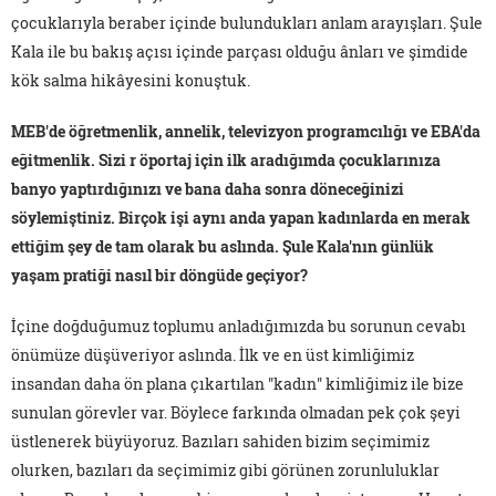
çocuklarıyla beraber içinde bulundukları anlam arayışları. Şule
Kala ile bu bakış açısı içinde parçası olduğu ânları ve şimdide
kök salma hikâyesini konuştuk.
MEB'de öğretmenlik, annelik, televizyon programcılığı ve EBA'da
eğitmenlik. Sizi r öportaj için ilk aradığımda çocuklarınıza
banyo yaptırdığınızı ve bana daha sonra döneceğinizi
söylemiştiniz. Birçok işi aynı anda yapan kadınlarda en merak
ettiğim şey de tam olarak bu aslında. Şule Kala'nın günlük
yaşam pratiği nasıl bir döngüde geçiyor?
İçine doğduğumuz toplumu anladığımızda bu sorunun cevabı
önümüze düşüveriyor aslında. İlk ve en üst kimliğimiz
insandan daha ön plana çıkartılan "kadın" kimliğimiz ile bize
sunulan görevler var. Böylece farkında olmadan pek çok şeyi
üstlenerek büyüyoruz. Bazıları sahiden bizim seçimimiz
olurken, bazıları da seçimimiz gibi görünen zorunluluklar