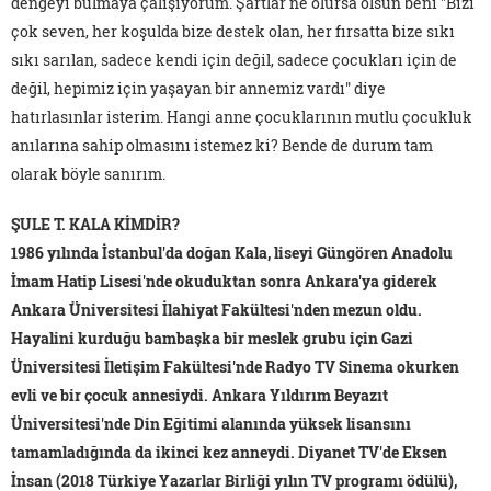
dengeyi bulmaya çalışıyorum. Şartlar ne olursa olsun beni "Bizi
çok seven, her koşulda bize destek olan, her fırsatta bize sıkı
sıkı sarılan, sadece kendi için değil, sadece çocukları için de
değil, hepimiz için yaşayan bir annemiz vardı" diye
hatırlasınlar isterim. Hangi anne çocuklarının mutlu çocukluk
anılarına sahip olmasını istemez ki? Bende de durum tam
olarak böyle sanırım.
ŞULE T. KALA KİMDİR?
1986 yılında İstanbul'da doğan Kala, liseyi Güngören Anadolu
İmam Hatip Lisesi'nde okuduktan sonra Ankara'ya giderek
Ankara Üniversitesi İlahiyat Fakültesi'nden mezun oldu.
Hayalini kurduğu bambaşka bir meslek grubu için Gazi
Üniversitesi İletişim Fakültesi'nde Radyo TV Sinema okurken
evli ve bir çocuk annesiydi. Ankara Yıldırım Beyazıt
Üniversitesi'nde Din Eğitimi alanında yüksek lisansını
tamamladığında da ikinci kez anneydi. Diyanet TV'de Eksen
İnsan (2018 Türkiye Yazarlar Birliği yılın TV programı ödülü),