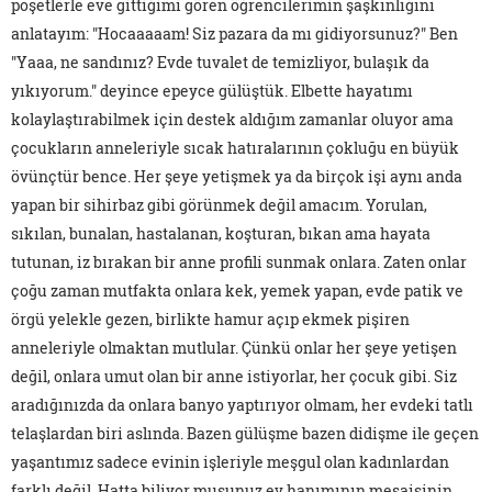
poşetlerle eve gittiğimi gören öğrencilerimin şaşkınlığını
anlatayım: "Hocaaaaam! Siz pazara da mı gidiyorsunuz?" Ben
"Yaaa, ne sandınız? Evde tuvalet de temizliyor, bulaşık da
yıkıyorum." deyince epeyce gülüştük. Elbette hayatımı
kolaylaştırabilmek için destek aldığım zamanlar oluyor ama
çocukların anneleriyle sıcak hatıralarının çokluğu en büyük
övünçtür bence. Her şeye yetişmek ya da birçok işi aynı anda
yapan bir sihirbaz gibi görünmek değil amacım. Yorulan,
sıkılan, bunalan, hastalanan, koşturan, bıkan ama hayata
tutunan, iz bırakan bir anne profili sunmak onlara. Zaten onlar
çoğu zaman mutfakta onlara kek, yemek yapan, evde patik ve
örgü yelekle gezen, birlikte hamur açıp ekmek pişiren
anneleriyle olmaktan mutlular. Çünkü onlar her şeye yetişen
değil, onlara umut olan bir anne istiyorlar, her çocuk gibi. Siz
aradığınızda da onlara banyo yaptırıyor olmam, her evdeki tatlı
telaşlardan biri aslında. Bazen gülüşme bazen didişme ile geçen
yaşantımız sadece evinin işleriyle meşgul olan kadınlardan
farklı değil. Hatta biliyor musunuz ev hanımının mesaisinin