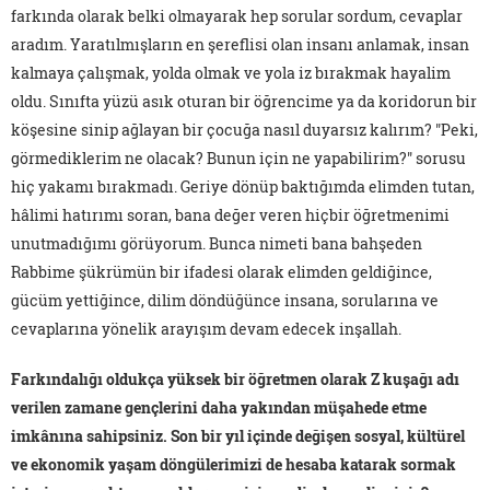
farkında olarak belki olmayarak hep sorular sordum, cevaplar
aradım. Yaratılmışların en şereflisi olan insanı anlamak, insan
kalmaya çalışmak, yolda olmak ve yola iz bırakmak hayalim
oldu. Sınıfta yüzü asık oturan bir öğrencime ya da koridorun bir
köşesine sinip ağlayan bir çocuğa nasıl duyarsız kalırım? "Peki,
görmediklerim ne olacak? Bunun için ne yapabilirim?" sorusu
hiç yakamı bırakmadı. Geriye dönüp baktığımda elimden tutan,
hâlimi hatırımı soran, bana değer veren hiçbir öğretmenimi
unutmadığımı görüyorum. Bunca nimeti bana bahşeden
Rabbime şükrümün bir ifadesi olarak elimden geldiğince,
gücüm yettiğince, dilim döndüğünce insana, sorularına ve
cevaplarına yönelik arayışım devam edecek inşallah.
Farkındalığı oldukça yüksek bir öğretmen olarak Z kuşağı adı
verilen zamane gençlerini daha yakından müşahede etme
imkânına sahipsiniz. Son bir yıl içinde değişen sosyal, kültürel
ve ekonomik yaşam döngülerimizi de hesaba katarak sormak