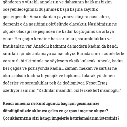
gönderen o yürekli annelerin ve dahasının hakkını bizim
ödeyebileceğimizi düşünmek başlı başına zayıflık
göstergesidir. Ama onlardan payımıza düşeni nasıl alırız,
derseniz o da nasibimiz ölçüsünde olacaktır. Nasibimizin ne
ölçüde olacağı ise peşinden ne kadar koştuğumuzla ortaya
çıkar. Her çağın kendine has sorunları, sorumlulukları ve
imtihanları var. Anadolu kadınını da modern kadını da kendi
sınırları içinde anlamaya çalışmalıyız. Burada sınırlı cümlelerle
ve sınırlı birikimimle ne söylesem eksik kalacak. Ancak, kadın
her çağda ve pozisyonda kadın... Zaman, mekân ve şartlar ne
olursa olsun kadına biyolojik ve toplumsal olarak yüklenen
değerler ve sorumluklar pek de değişmiyor. Neşet Ertaş
özetliyor sanırım: "Kadınlar insandır, biz (erkekler) insanoğlu."
Kendi anneniz ile kurduğunuz bağ için geçmişinize
döndüğünüzde aklınıza gelen en çarpıcı imge ne oluyor?
Çocuklarınızın sizi hangi imgelerle hatırlamalarını istersiniz?