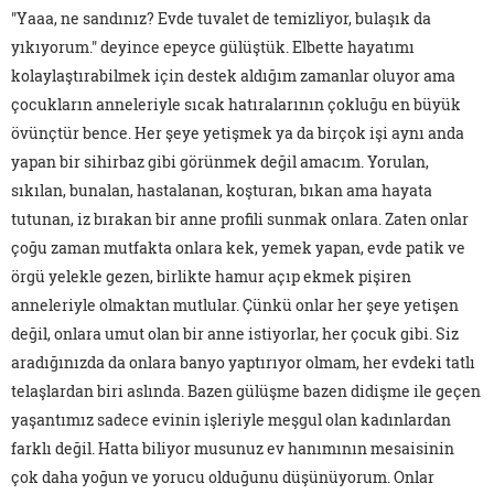
"Yaaa, ne sandınız? Evde tuvalet de temizliyor, bulaşık da
yıkıyorum." deyince epeyce gülüştük. Elbette hayatımı
kolaylaştırabilmek için destek aldığım zamanlar oluyor ama
çocukların anneleriyle sıcak hatıralarının çokluğu en büyük
övünçtür bence. Her şeye yetişmek ya da birçok işi aynı anda
yapan bir sihirbaz gibi görünmek değil amacım. Yorulan,
sıkılan, bunalan, hastalanan, koşturan, bıkan ama hayata
tutunan, iz bırakan bir anne profili sunmak onlara. Zaten onlar
çoğu zaman mutfakta onlara kek, yemek yapan, evde patik ve
örgü yelekle gezen, birlikte hamur açıp ekmek pişiren
anneleriyle olmaktan mutlular. Çünkü onlar her şeye yetişen
değil, onlara umut olan bir anne istiyorlar, her çocuk gibi. Siz
aradığınızda da onlara banyo yaptırıyor olmam, her evdeki tatlı
telaşlardan biri aslında. Bazen gülüşme bazen didişme ile geçen
yaşantımız sadece evinin işleriyle meşgul olan kadınlardan
farklı değil. Hatta biliyor musunuz ev hanımının mesaisinin
çok daha yoğun ve yorucu olduğunu düşünüyorum. Onlar