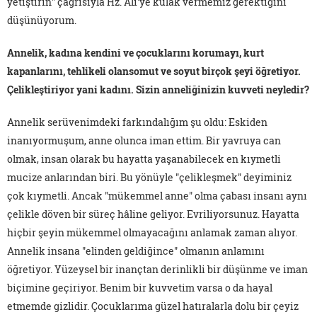
yetiştirin" çağrısıyla Hz. Ali'ye kulak vermemiz gerektiğini
düşünüyorum.
Annelik, kadına kendini ve çocuklarını korumayı, kurt
kapanlarını, tehlikeli olansomut ve soyut birçok şeyi öğretiyor.
Çelikleştiriyor yani kadını. Sizin anneliğinizin kuvveti neyledir?
Annelik serüvenimdeki farkındalığım şu oldu: Eskiden
inanıyormuşum, anne olunca iman ettim. Bir yavruya can
olmak, insan olarak bu hayatta yaşanabilecek en kıymetli
mucize anlarından biri. Bu yönüyle "çelikleşmek" deyiminiz
çok kıymetli. Ancak "mükemmel anne" olma çabası insanı aynı
çelikle döven bir süreç hâline geliyor. Evriliyorsunuz. Hayatta
hiçbir şeyin mükemmel olmayacağını anlamak zaman alıyor.
Annelik insana "elinden geldiğince" olmanın anlamını
öğretiyor. Yüzeysel bir inançtan derinlikli bir düşünme ve iman
biçimine geçiriyor. Benim bir kuvvetim varsa o da hayal
etmemde gizlidir. Çocuklarıma güzel hatıralarla dolu bir çeyiz