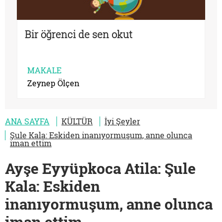
Bir öğrenci de sen okut
MAKALE
Zeynep Ölçen
ANA SAYFA
KÜLTÜR
İyi Şeyler
Şule Kala: Eskiden inanıyormuşum, anne olunca
iman ettim
Ayşe Eyyüpkoca Atila: Şule
Kala: Eskiden
inanıyormuşum, anne olunca
iman ettim