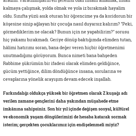
aradım. Yaratılmışların en şereflisi olan insanı anlamak, insan
kalmaya çalışmak, yolda olmak ve yola iz bırakmak hayalim
oldu. Sınıfta yüzü asık oturan bir öğrencime ya da koridorun bir
köşesine sinip ağlayan bir çocuğa nasıl duyarsız kalırım? "Peki,
görmediklerim ne olacak? Bunun için ne yapabilirim?" sorusu
hiç yakamı bırakmadı. Geriye dönüp baktığımda elimden tutan,
hâlimi hatırımı soran, bana değer veren hiçbir öğretmenimi
unutmadığımı görüyorum. Bunca nimeti bana bahşeden
Rabbime şükrümün bir ifadesi olarak elimden geldiğince,
gücüm yettiğince, dilim döndüğünce insana, sorularına ve
cevaplarına yönelik arayışım devam edecek inşallah.
Farkındalığı oldukça yüksek bir öğretmen olarak Z kuşağı adı
verilen zamane gençlerini daha yakından müşahede etme
imkânına sahipsiniz. Son bir yıl içinde değişen sosyal, kültürel
ve ekonomik yaşam döngülerimizi de hesaba katarak sormak
isterim; gerçekten çocuklarımız için endişelenmeli miyiz?