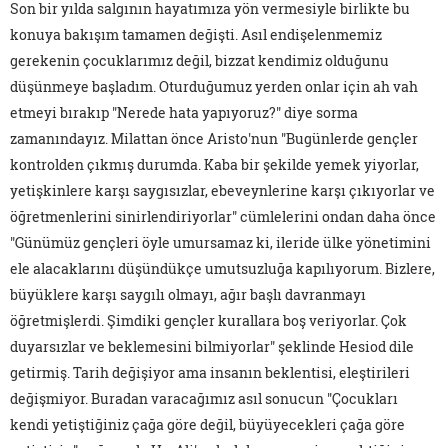
Son bir yılda salgının hayatımıza yön vermesiyle birlikte bu
konuya bakışım tamamen değişti. Asıl endişelenmemiz
gerekenin çocuklarımız değil, bizzat kendimiz olduğunu
düşünmeye başladım. Oturduğumuz yerden onlar için ah vah
etmeyi bırakıp "Nerede hata yapıyoruz?" diye sorma
zamanındayız. Milattan önce Aristo'nun "Bugünlerde gençler
kontrolden çıkmış durumda. Kaba bir şekilde yemek yiyorlar,
yetişkinlere karşı saygısızlar, ebeveynlerine karşı çıkıyorlar ve
öğretmenlerini sinirlendiriyorlar" cümlelerini ondan daha önce
"Günümüz gençleri öyle umursamaz ki, ileride ülke yönetimini
ele alacaklarını düşündükçe umutsuzluğa kapılıyorum. Bizlere,
büyüklere karşı saygılı olmayı, ağır başlı davranmayı
öğretmişlerdi. Şimdiki gençler kurallara boş veriyorlar. Çok
duyarsızlar ve beklemesini bilmiyorlar" şeklinde Hesiod dile
getirmiş. Tarih değişiyor ama insanın beklentisi, eleştirileri
değişmiyor. Buradan varacağımız asıl sonucun "Çocukları
kendi yetiştiğiniz çağa göre değil, büyüyecekleri çağa göre