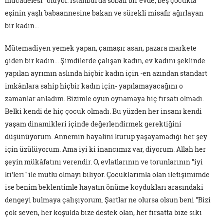
mücadelesi" oluyor. İstanbul'da sobalı bir evde, beş çocukla
eşinin yaşlı babaannesine bakan ve sürekli misafir ağırlayan
bir kadın…
Mütemadiyen yemek yapan, çamaşır asan, pazara markete
giden bir kadın... Şimdilerde çalışan kadın, ev kadını şeklinde
yapılan ayrımın aslında hiçbir kadın için -en azından standart
imkânlara sahip hiçbir kadın için- yapılamayacağını o
zamanlar anladım. Bizimle oyun oynamaya hiç fırsatı olmadı.
Belki kendi de hiç çocuk olmadı. Bu yüzden her insanı kendi
yaşam dinamikleri içinde değerlendirmek gerektiğini
düşünüyorum. Annemin hayalini kurup yaşayamadığı her şey
için üzülüyorum. Ama iyi ki inancımız var, diyorum. Allah her
şeyin mükâfatını verendir. O, evlatlarının ve torunlarının "iyi
ki'leri" ile mutlu olmayı biliyor. Çocuklarımla olan iletişimimde
ise benim beklentimle hayatın önüme koydukları arasındaki
dengeyi bulmaya çalışıyorum. Şartlar ne olursa olsun beni "Bizi
çok seven, her koşulda bize destek olan, her fırsatta bize sıkı