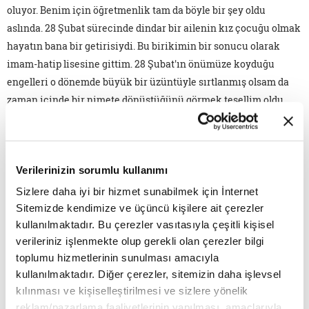
oluyor. Benim için öğretmenlik tam da böyle bir şey oldu
aslında. 28 Şubat sürecinde dindar bir ailenin kız çocuğu olmak
hayatın bana bir getirisiydi. Bu birikimin bir sonucu olarak
imam-hatip lisesine gittim. 28 Şubat'ın önümüze koyduğu
engelleri o dönemde büyük bir üzüntüyle sırtlanmış olsam da
zaman içinde bir nimete dönüştüğünü görmek tesellim oldu.
Eğitimim hayalimdekinden farklı bir pencereye açılmıştı.
Üstelik yine hiç istemememe rağmen!
Hayalimde her zaman iletişim alanında işler yapmak vardı.
Verilerinizin sorumlu kullanımı
Peki, ilahiyat da nereden çıktı? Yurt dışına giderek istediğim
Sizlere daha iyi bir hizmet sunabilmek için İnternet
bölümü okumak ya da Türkiye'de kalarak ilahiyata razı olmak
Sitemizde kendimize ve üçüncü kişilere ait çerezler
arasında bir seçim yapmam gerekmişti. Bu seçimi yapma
kullanılmaktadır. Bu çerezler vasıtasıyla çeşitli kişisel
zorunluluğum "başörtülü, imamhatipli" olmamdan ileri
verileriniz işlenmekte olup gerekli olan çerezler bilgi
geliyordu. Vatanımda kalarak önüme çıkan yolları
toplumu hizmetlerinin sunulması amacıyla
kullanılmaktadır. Diğer çerezler, sitemizin daha işlevsel
değerlendirmeye karar verdim. Böylece ilahiyatçı ve eğitimci
kılınması ve kişiselleştirilmesi ve sizlere yönelik
olmanın kapıları açıldı önüme. Bu birikimin hayatıma
reklam/pazarlama faaliyetlerinin yapılması, amaçlarıyla