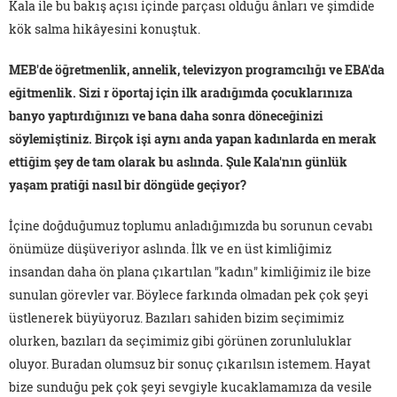
Kala ile bu bakış açısı içinde parçası olduğu ânları ve şimdide
kök salma hikâyesini konuştuk.
MEB'de öğretmenlik, annelik, televizyon programcılığı ve EBA'da
eğitmenlik. Sizi r öportaj için ilk aradığımda çocuklarınıza
banyo yaptırdığınızı ve bana daha sonra döneceğinizi
söylemiştiniz. Birçok işi aynı anda yapan kadınlarda en merak
ettiğim şey de tam olarak bu aslında. Şule Kala'nın günlük
yaşam pratiği nasıl bir döngüde geçiyor?
İçine doğduğumuz toplumu anladığımızda bu sorunun cevabı
önümüze düşüveriyor aslında. İlk ve en üst kimliğimiz
insandan daha ön plana çıkartılan "kadın" kimliğimiz ile bize
sunulan görevler var. Böylece farkında olmadan pek çok şeyi
üstlenerek büyüyoruz. Bazıları sahiden bizim seçimimiz
olurken, bazıları da seçimimiz gibi görünen zorunluluklar
oluyor. Buradan olumsuz bir sonuç çıkarılsın istemem. Hayat
bize sunduğu pek çok şeyi sevgiyle kucaklamamıza da vesile