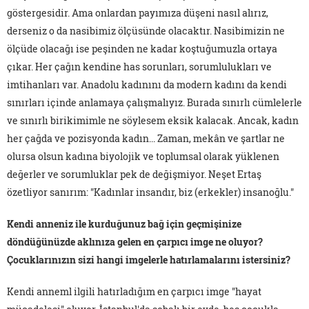
göstergesidir. Ama onlardan payımıza düşeni nasıl alırız,
derseniz o da nasibimiz ölçüsünde olacaktır. Nasibimizin ne
ölçüde olacağı ise peşinden ne kadar koştuğumuzla ortaya
çıkar. Her çağın kendine has sorunları, sorumlulukları ve
imtihanları var. Anadolu kadınını da modern kadını da kendi
sınırları içinde anlamaya çalışmalıyız. Burada sınırlı cümlelerle
ve sınırlı birikimimle ne söylesem eksik kalacak. Ancak, kadın
her çağda ve pozisyonda kadın... Zaman, mekân ve şartlar ne
olursa olsun kadına biyolojik ve toplumsal olarak yüklenen
değerler ve sorumluklar pek de değişmiyor. Neşet Ertaş
özetliyor sanırım: "Kadınlar insandır, biz (erkekler) insanoğlu."
Kendi anneniz ile kurduğunuz bağ için geçmişinize
döndüğünüzde aklınıza gelen en çarpıcı imge ne oluyor?
Çocuklarınızın sizi hangi imgelerle hatırlamalarını istersiniz?
Kendi anneml ilgili hatırladığım en çarpıcı imge "hayat