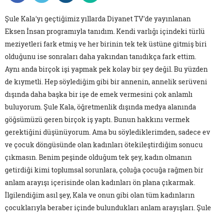
Şule Kala'yı geçtiğimiz yıllarda Diyanet TV'de yayınlanan
Eksen İnsan programıyla tanıdım. Kendi varlığı içindeki türlü
meziyetleri fark etmiş ve her birinin tek tek üstüne gitmiş biri
olduğunu ise sonraları daha yakından tanıdıkça fark ettim.
Aynı anda birçok işi yapmak pek kolay bir şey değil. Bu yüzden
de kıymetli. Hep söylediğim gibi bir annenin, annelik serüveni
dışında daha başka bir işe de emek vermesini çok anlamlı
buluyorum. Şule Kala, öğretmenlik dışında medya alanında
göğsümüzü geren birçok iş yaptı. Bunun hakkını vermek
gerektiğini düşünüyorum. Ama bu söylediklerimden, sadece ev
ve çocuk döngüsünde olan kadınları ötekileştirdiğim sonucu
çıkmasın. Benim peşinde olduğum tek şey, kadın olmanın
getirdiği kimi toplumsal sorunlara, çoluğa çocuğa rağmen bir
anlam arayışı içerisinde olan kadınları ön plana çıkarmak.
İlgilendiğim asıl şey, Kala ve onun gibi olan tüm kadınların
çocuklarıyla beraber içinde bulundukları anlam arayışları. Şule