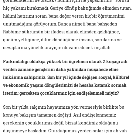
görmediklerim ne olacak? Bunun için ne yapabilirim?" sorusu
hiç yakamı bırakmadı. Geriye dönüp baktığımda elimden tutan,
hâlimi hatırımı soran, bana değer veren hiçbir öğretmenimi
unutmadığımı görüyorum. Bunca nimeti bana bahşeden
Rabbime şükrümün bir ifadesi olarak elimden geldiğince,
gücüm yettiğince, dilim döndüğünce insana, sorularına ve
cevaplarına yönelik arayışım devam edecek inşallah.
Farkındalığı oldukça yüksek bir öğretmen olarak Z kuşağı adı
verilen zamane gençlerini daha yakından müşahede etme
imkânına sahipsiniz. Son bir yıl içinde değişen sosyal, kültürel
ve ekonomik yaşam döngülerimizi de hesaba katarak sormak
isterim; gerçekten çocuklarımız için endişelenmeli miyiz?
Son bir yılda salgının hayatımıza yön vermesiyle birlikte bu
konuya bakışım tamamen değişti. Asıl endişelenmemiz
gerekenin çocuklarımız değil, bizzat kendimiz olduğunu
düşünmeye başladım. Oturduğumuz yerden onlar için ah vah