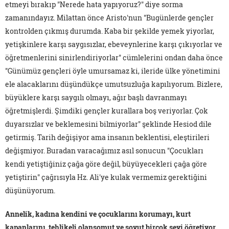
etmeyi bırakıp "Nerede hata yapıyoruz?" diye sorma
zamanındayız. Milattan önce Aristo'nun "Bugünlerde gençler
kontrolden çıkmış durumda. Kaba bir şekilde yemek yiyorlar,
yetişkinlere karşı saygısızlar, ebeveynlerine karşı çıkıyorlar ve
öğretmenlerini sinirlendiriyorlar" cümlelerini ondan daha önce
"Günümüz gençleri öyle umursamaz ki, ileride ülke yönetimini
ele alacaklarını düşündükçe umutsuzluğa kapılıyorum. Bizlere,
büyüklere karşı saygılı olmayı, ağır başlı davranmayı
öğretmişlerdi. Şimdiki gençler kurallara boş veriyorlar. Çok
duyarsızlar ve beklemesini bilmiyorlar" şeklinde Hesiod dile
getirmiş. Tarih değişiyor ama insanın beklentisi, eleştirileri
değişmiyor. Buradan varacağımız asıl sonucun "Çocukları
kendi yetiştiğiniz çağa göre değil, büyüyecekleri çağa göre
yetiştirin" çağrısıyla Hz. Ali'ye kulak vermemiz gerektiğini
düşünüyorum.
Annelik, kadına kendini ve çocuklarını korumayı, kurt
kapanlarını, tehlikeli olansomut ve soyut birçok şeyi öğretiyor.