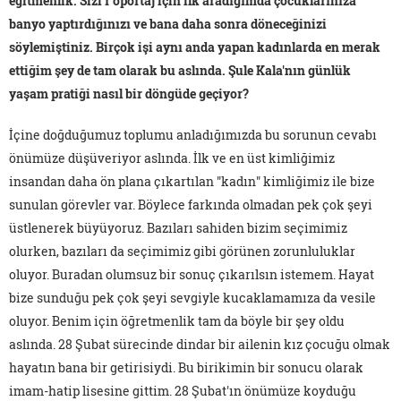
eğitmenlik. Sizi r öportaj için ilk aradığımda çocuklarınıza
banyo yaptırdığınızı ve bana daha sonra döneceğinizi
söylemiştiniz. Birçok işi aynı anda yapan kadınlarda en merak
ettiğim şey de tam olarak bu aslında. Şule Kala'nın günlük
yaşam pratiği nasıl bir döngüde geçiyor?
İçine doğduğumuz toplumu anladığımızda bu sorunun cevabı
önümüze düşüveriyor aslında. İlk ve en üst kimliğimiz
insandan daha ön plana çıkartılan "kadın" kimliğimiz ile bize
sunulan görevler var. Böylece farkında olmadan pek çok şeyi
üstlenerek büyüyoruz. Bazıları sahiden bizim seçimimiz
olurken, bazıları da seçimimiz gibi görünen zorunluluklar
oluyor. Buradan olumsuz bir sonuç çıkarılsın istemem. Hayat
bize sunduğu pek çok şeyi sevgiyle kucaklamamıza da vesile
oluyor. Benim için öğretmenlik tam da böyle bir şey oldu
aslında. 28 Şubat sürecinde dindar bir ailenin kız çocuğu olmak
hayatın bana bir getirisiydi. Bu birikimin bir sonucu olarak
imam-hatip lisesine gittim. 28 Şubat'ın önümüze koyduğu