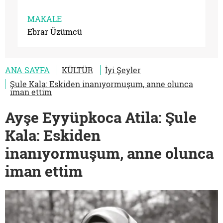
MAKALE
Ebrar Üzümcü
ANA SAYFA
KÜLTÜR
İyi Şeyler
Şule Kala: Eskiden inanıyormuşum, anne olunca
iman ettim
Ayşe Eyyüpkoca Atila: Şule
Kala: Eskiden
inanıyormuşum, anne olunca
iman ettim