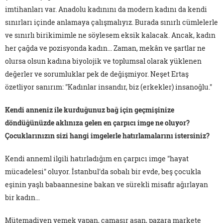
imtihanları var. Anadolu kadınını da modern kadını da kendi
sınırları içinde anlamaya çalışmalıyız. Burada sınırlı cümlelerle
ve sınırlı birikimimle ne söylesem eksik kalacak. Ancak, kadın
her çağda ve pozisyonda kadın... Zaman, mekân ve şartlar ne
olursa olsun kadına biyolojik ve toplumsal olarak yüklenen
değerler ve sorumluklar pek de değişmiyor. Neşet Ertaş
özetliyor sanırım: "Kadınlar insandır, biz (erkekler) insanoğlu."
Kendi anneniz ile kurduğunuz bağ için geçmişinize
döndüğünüzde aklınıza gelen en çarpıcı imge ne oluyor?
Çocuklarınızın sizi hangi imgelerle hatırlamalarını istersiniz?
Kendi anneml ilgili hatırladığım en çarpıcı imge "hayat
mücadelesi" oluyor. İstanbul'da sobalı bir evde, beş çocukla
eşinin yaşlı babaannesine bakan ve sürekli misafir ağırlayan
bir kadın…
Mütemadiyen yemek yapan, çamaşır asan, pazara markete