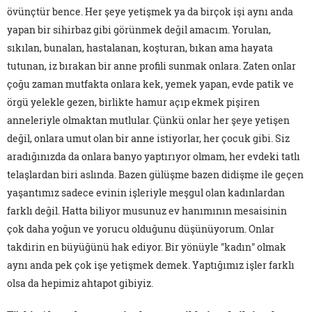
övünçtür bence. Her şeye yetişmek ya da birçok işi aynı anda
yapan bir sihirbaz gibi görünmek değil amacım. Yorulan,
sıkılan, bunalan, hastalanan, koşturan, bıkan ama hayata
tutunan, iz bırakan bir anne profili sunmak onlara. Zaten onlar
çoğu zaman mutfakta onlara kek, yemek yapan, evde patik ve
örgü yelekle gezen, birlikte hamur açıp ekmek pişiren
anneleriyle olmaktan mutlular. Çünkü onlar her şeye yetişen
değil, onlara umut olan bir anne istiyorlar, her çocuk gibi. Siz
aradığınızda da onlara banyo yaptırıyor olmam, her evdeki tatlı
telaşlardan biri aslında. Bazen gülüşme bazen didişme ile geçen
yaşantımız sadece evinin işleriyle meşgul olan kadınlardan
farklı değil. Hatta biliyor musunuz ev hanımının mesaisinin
çok daha yoğun ve yorucu olduğunu düşünüyorum. Onlar
takdirin en büyüğünü hak ediyor. Bir yönüyle "kadın" olmak
aynı anda pek çok işe yetişmek demek. Yaptığımız işler farklı
olsa da hepimiz ahtapot gibiyiz.