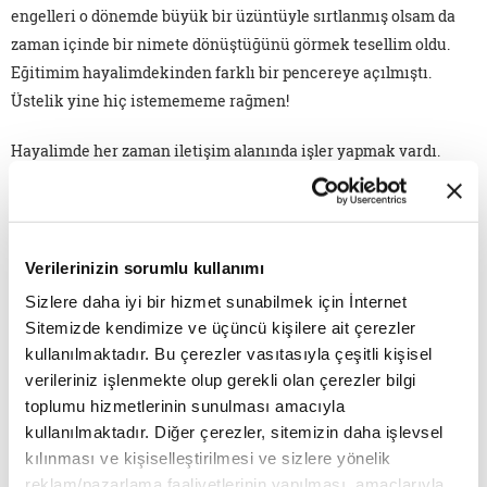
engelleri o dönemde büyük bir üzüntüyle sırtlanmış olsam da
zaman içinde bir nimete dönüştüğünü görmek tesellim oldu.
Eğitimim hayalimdekinden farklı bir pencereye açılmıştı.
Üstelik yine hiç istemememe rağmen!
Hayalimde her zaman iletişim alanında işler yapmak vardı.
Peki, ilahiyat da nereden çıktı? Yurt dışına giderek istediğim
bölümü okumak ya da Türkiye'de kalarak ilahiyata razı olmak
arasında bir seçim yapmam gerekmişti. Bu seçimi yapma
zorunluluğum "başörtülü, imamhatipli" olmamdan ileri
Verilerinizin sorumlu kullanımı
geliyordu. Vatanımda kalarak önüme çıkan yolları
Sizlere daha iyi bir hizmet sunabilmek için İnternet
değerlendirmeye karar verdim. Böylece ilahiyatçı ve eğitimci
Sitemizde kendimize ve üçüncü kişilere ait çerezler
olmanın kapıları açıldı önüme. Bu birikimin hayatıma
kullanılmaktadır. Bu çerezler vasıtasıyla çeşitli kişisel
kattıklarına paha biçemem. Kimlik dediğimiz şeyin inşası
verileriniz işlenmekte olup gerekli olan çerezler bilgi
insanın ömrü boyunca sürüyor. Yani şu veya bu kimliğim
toplumu hizmetlerinin sunulması amacıyla
kullanılmaktadır. Diğer çerezler, sitemizin daha işlevsel
dediğimde aslında hâlâ süregelen bir yaşam biçiminden
kılınması ve kişiselleştirilmesi ve sizlere yönelik
bahsediyorumdur.
reklam/pazarlama faaliyetlerinin yapılması, amaçlarıyla