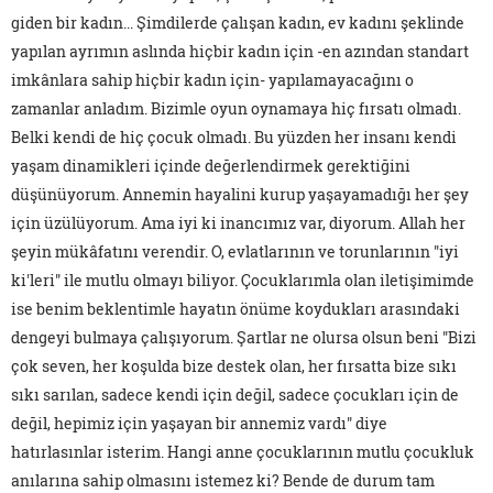
giden bir kadın... Şimdilerde çalışan kadın, ev kadını şeklinde
yapılan ayrımın aslında hiçbir kadın için -en azından standart
imkânlara sahip hiçbir kadın için- yapılamayacağını o
zamanlar anladım. Bizimle oyun oynamaya hiç fırsatı olmadı.
Belki kendi de hiç çocuk olmadı. Bu yüzden her insanı kendi
yaşam dinamikleri içinde değerlendirmek gerektiğini
düşünüyorum. Annemin hayalini kurup yaşayamadığı her şey
için üzülüyorum. Ama iyi ki inancımız var, diyorum. Allah her
şeyin mükâfatını verendir. O, evlatlarının ve torunlarının "iyi
ki'leri" ile mutlu olmayı biliyor. Çocuklarımla olan iletişimimde
ise benim beklentimle hayatın önüme koydukları arasındaki
dengeyi bulmaya çalışıyorum. Şartlar ne olursa olsun beni "Bizi
çok seven, her koşulda bize destek olan, her fırsatta bize sıkı
sıkı sarılan, sadece kendi için değil, sadece çocukları için de
değil, hepimiz için yaşayan bir annemiz vardı" diye
hatırlasınlar isterim. Hangi anne çocuklarının mutlu çocukluk
anılarına sahip olmasını istemez ki? Bende de durum tam