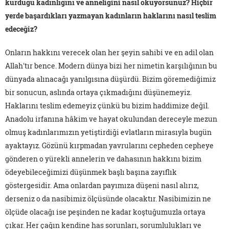
kurduğu kadınlığını ve anneliğini nasıl okuyorsunuz? Hiçbir
yerde başardıkları yazmayan kadınların haklarını nasıl teslim
edeceğiz?
Onların hakkını verecek olan her şeyin sahibi ve en adil olan
Allah'tır bence. Modern dünya bizi her nimetin karşılığının bu
dünyada alınacağı yanılgısına düşürdü. Bizim göremediğimiz
bir sonucun, aslında ortaya çıkmadığını düşünemeyiz.
Haklarını teslim edemeyiz çünkü bu bizim haddimize değil.
Anadolu irfanına hâkim ve hayat okulundan dereceyle mezun
olmuş kadınlarımızın yetiştirdiği evlatların mirasıyla bugün
ayaktayız. Gözünü kırpmadan yavrularını cepheden cepheye
gönderen o yürekli annelerin ve dahasının hakkını bizim
ödeyebileceğimizi düşünmek başlı başına zayıflık
göstergesidir. Ama onlardan payımıza düşeni nasıl alırız,
derseniz o da nasibimiz ölçüsünde olacaktır. Nasibimizin ne
ölçüde olacağı ise peşinden ne kadar koştuğumuzla ortaya
çıkar. Her çağın kendine has sorunları, sorumlulukları ve