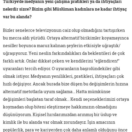
Türkiye'de medyanın yeni çalışma pratikleri ya da ihtiyaçları
nelerdir sizce? Bizim gibi Müslüman kadınlara ne kadar ihtiyaç
var bu alanda?
Bizler senelerce televizyonun caiz olup olmadığını tartışırken
bu mecra aldı yürüdü. Ortaya alternatif birikimler koyamayınca
nesiller boyunca maruz kalınan şeylerin etkisiyle uğraştık/
uğraşıyoruz. Yeni neslin farkındalıkları da beklentileri de çok
farklı artık. Onlar dikkat çeken ve kendilerini "eğlendiren!"
uyaranları tercih ediyor. O uyaranların başrolündekiler gibi
olmak istiyor. Medyanın yenilikleri, pratikleri, ihtiyaçları çok
hızlı değişiyor. Ancak burada bize düşen bu değişimlerin hızına
alternatif metotlarla uyum sağlama... Hatta mümkünse
değişimleri başlatan taraf olmak... Kendi seçeneklerimizi ortaya
koymadan olup biteni eleştirmeye hakkımızın olmadığını
düşünüyorum. Kişisel hırslarımızdan arınmış bir üslup ve
kimlik ile bu alanda var olmak zorundayız. İşin amacının
popülerlik, para ve kariyerden çok daha anlamlı olduğunu önce