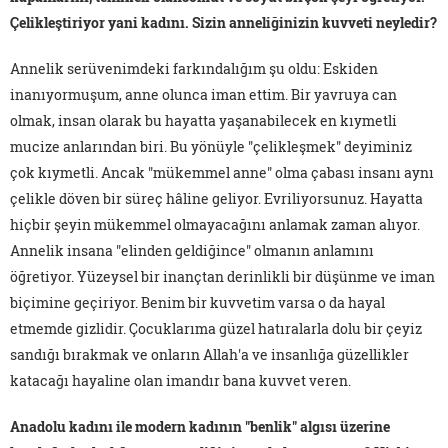
Çelikleştiriyor yani kadını. Sizin anneliğinizin kuvveti neyledir?
Annelik serüvenimdeki farkındalığım şu oldu: Eskiden
inanıyormuşum, anne olunca iman ettim. Bir yavruya can
olmak, insan olarak bu hayatta yaşanabilecek en kıymetli
mucize anlarından biri. Bu yönüyle "çelikleşmek" deyiminiz
çok kıymetli. Ancak "mükemmel anne" olma çabası insanı aynı
çelikle döven bir süreç hâline geliyor. Evriliyorsunuz. Hayatta
hiçbir şeyin mükemmel olmayacağını anlamak zaman alıyor.
Annelik insana "elinden geldiğince" olmanın anlamını
öğretiyor. Yüzeysel bir inançtan derinlikli bir düşünme ve iman
biçimine geçiriyor. Benim bir kuvvetim varsa o da hayal
etmemde gizlidir. Çocuklarıma güzel hatıralarla dolu bir çeyiz
sandığı bırakmak ve onların Allah'a ve insanlığa güzellikler
katacağı hayaline olan imandır bana kuvvet veren.
Anadolu kadını ile modern kadının "benlik" algısı üzerine