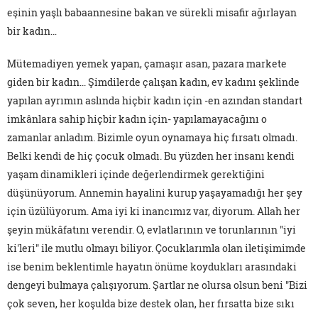
eşinin yaşlı babaannesine bakan ve sürekli misafir ağırlayan
bir kadın…
Mütemadiyen yemek yapan, çamaşır asan, pazara markete
giden bir kadın... Şimdilerde çalışan kadın, ev kadını şeklinde
yapılan ayrımın aslında hiçbir kadın için -en azından standart
imkânlara sahip hiçbir kadın için- yapılamayacağını o
zamanlar anladım. Bizimle oyun oynamaya hiç fırsatı olmadı.
Belki kendi de hiç çocuk olmadı. Bu yüzden her insanı kendi
yaşam dinamikleri içinde değerlendirmek gerektiğini
düşünüyorum. Annemin hayalini kurup yaşayamadığı her şey
için üzülüyorum. Ama iyi ki inancımız var, diyorum. Allah her
şeyin mükâfatını verendir. O, evlatlarının ve torunlarının "iyi
ki'leri" ile mutlu olmayı biliyor. Çocuklarımla olan iletişimimde
ise benim beklentimle hayatın önüme koydukları arasındaki
dengeyi bulmaya çalışıyorum. Şartlar ne olursa olsun beni "Bizi
çok seven, her koşulda bize destek olan, her fırsatta bize sıkı