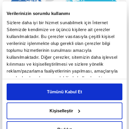
Verilerinizin sorumlu kullanımı
Sizlere daha iyi bir hizmet sunabilmek için İnternet
Sitemizde kendimize ve üçüncü kişilere ait çerezler
kullanılmaktadır. Bu çerezler vasıtasıyla çeşitli kişisel
verileriniz işlenmekte olup gerekli olan çerezler bilgi
toplumu hizmetlerinin sunulması amacıyla
Bir imza ne yapabilir ki
kullanılmaktadır. Diğer çerezler, sitemizin daha işlevsel
kılınması ve kişiselleştirilmesi ve sizlere yönelik
reklam/pazarlama faaliyetlerinin yapılması, amaçlarıyla
MAKALE
sınırlı olarak açık rızanız dahilinde kullanılacaktır.
Sena Kurt
Çerezlere ilişkin tercihlerinizi çerez paneli vasıtasıyla
belirleyebilirsiniz. Çerezlere ilişkin detaylı bilgi için
Tümünü Kabul Et
Ayarlar butonuna tıklayabilir,
Çerez Bilgilendirme
Metnimizi ziyaret edebilirsiniz.
Kişiselleştir
6698 sayılı Kişisel Verilerin Korunması Kanunu uyarınca
hazırlanmış olan İnternet Sitesi Aydınlatma Metnimizi
okumak ve sitemizi ziyaretiniz kapsamında