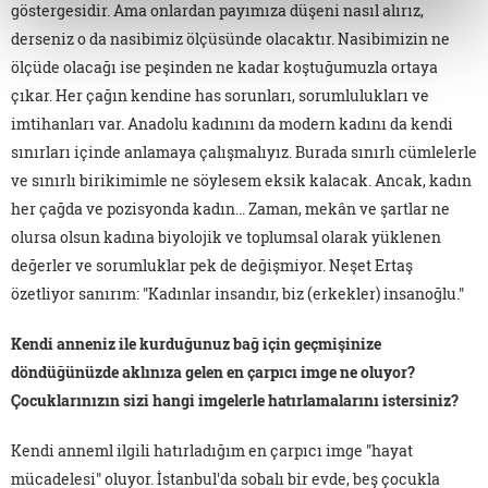
göstergesidir. Ama onlardan payımıza düşeni nasıl alırız,
derseniz o da nasibimiz ölçüsünde olacaktır. Nasibimizin ne
ölçüde olacağı ise peşinden ne kadar koştuğumuzla ortaya
çıkar. Her çağın kendine has sorunları, sorumlulukları ve
imtihanları var. Anadolu kadınını da modern kadını da kendi
sınırları içinde anlamaya çalışmalıyız. Burada sınırlı cümlelerle
ve sınırlı birikimimle ne söylesem eksik kalacak. Ancak, kadın
her çağda ve pozisyonda kadın... Zaman, mekân ve şartlar ne
olursa olsun kadına biyolojik ve toplumsal olarak yüklenen
değerler ve sorumluklar pek de değişmiyor. Neşet Ertaş
özetliyor sanırım: "Kadınlar insandır, biz (erkekler) insanoğlu."
Kendi anneniz ile kurduğunuz bağ için geçmişinize
döndüğünüzde aklınıza gelen en çarpıcı imge ne oluyor?
Çocuklarınızın sizi hangi imgelerle hatırlamalarını istersiniz?
Kendi anneml ilgili hatırladığım en çarpıcı imge "hayat
mücadelesi" oluyor. İstanbul'da sobalı bir evde, beş çocukla