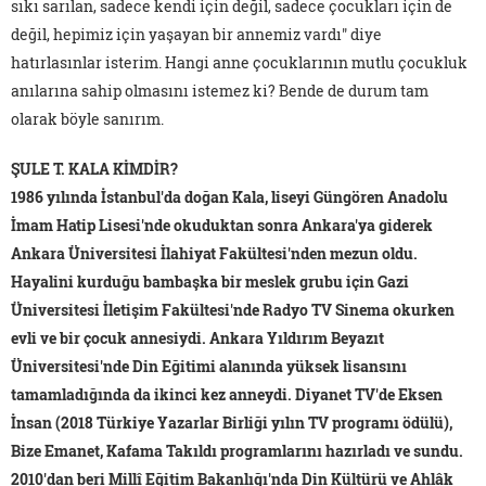
sıkı sarılan, sadece kendi için değil, sadece çocukları için de
değil, hepimiz için yaşayan bir annemiz vardı" diye
hatırlasınlar isterim. Hangi anne çocuklarının mutlu çocukluk
anılarına sahip olmasını istemez ki? Bende de durum tam
olarak böyle sanırım.
ŞULE T. KALA KİMDİR?
1986 yılında İstanbul'da doğan Kala, liseyi Güngören Anadolu
İmam Hatip Lisesi'nde okuduktan sonra Ankara'ya giderek
Ankara Üniversitesi İlahiyat Fakültesi'nden mezun oldu.
Hayalini kurduğu bambaşka bir meslek grubu için Gazi
Üniversitesi İletişim Fakültesi'nde Radyo TV Sinema okurken
evli ve bir çocuk annesiydi. Ankara Yıldırım Beyazıt
Üniversitesi'nde Din Eğitimi alanında yüksek lisansını
tamamladığında da ikinci kez anneydi. Diyanet TV'de Eksen
İnsan (2018 Türkiye Yazarlar Birliği yılın TV programı ödülü),
Bize Emanet, Kafama Takıldı programlarını hazırladı ve sundu.
2010'dan beri Millî Eğitim Bakanlığı'nda Din Kültürü ve Ahlâk