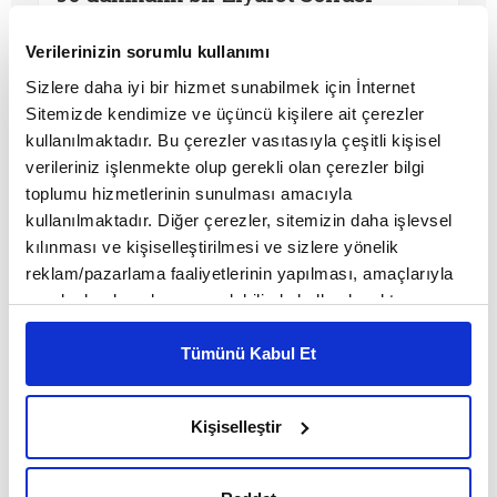
Verilerinizin sorumlu kullanımı
MAKALE
Sizlere daha iyi bir hizmet sunabilmek için İnternet
Zeynep Ölçen
Sitemizde kendimize ve üçüncü kişilere ait çerezler
kullanılmaktadır. Bu çerezler vasıtasıyla çeşitli kişisel
verileriniz işlenmekte olup gerekli olan çerezler bilgi
toplumu hizmetlerinin sunulması amacıyla
kullanılmaktadır. Diğer çerezler, sitemizin daha işlevsel
kılınması ve kişiselleştirilmesi ve sizlere yönelik
reklam/pazarlama faaliyetlerinin yapılması, amaçlarıyla
sınırlı olarak açık rızanız dahilinde kullanılacaktır.
Çerezlere ilişkin tercihlerinizi çerez paneli vasıtasıyla
belirleyebilirsiniz. Çerezlere ilişkin detaylı bilgi için
Tümünü Kabul Et
Ayarlar butonuna tıklayabilir,
Çerez Bilgilendirme
Metnimizi ziyaret edebilirsiniz.
Kişiselleştir
6698 sayılı Kişisel Verilerin Korunması Kanunu uyarınca
Portrelerin Halleri
hazırlanmış olan İnternet Sitesi Aydınlatma Metnimizi
okumak ve sitemizi ziyaretiniz kapsamında