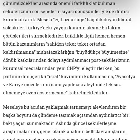
günümüzdekiler arasında önemli farklılıklar bulunan
sekülerizmin son senelerin siyasi dönüşümleriyle de ilintisi
kurulmalı artık. Mesela "eşit özgürlüğe" bağlılık duyan liberal
soldakiler, Türkiye'deki yaygın kanının aksine birtakım
görüşler ileri sürmektedirler. Laiklikle ilgili hemen hemen
bütün kazanımların "sahiden teker teker ortadan
kaldırılmasına" muhafazakârlığın "büyüdükçe büyümesine"
dönük katkılarından dolayı aydınlanmacı post-sekülerizmin
kurumsal mecralarından yeni CHP'yi eleştirirlerken, bu
partinin dinî içerikli "israf" kavramını kullanmasına, "Ayasofya
ve Kariye müzelerinin cami yapılması aleyhinde tek söz
etmemeye özen göstermesine" kahretmektedirler.
Meseleye bu açıdan yaklaşmak tartışmayı alevlendiren bir
başka boyutu da gündeme taşımak açısından aydınlatıcı bir
bakış açısı sunmaktadır. Aslında güncel sekülerleşme
araştırmalarının, genel olarak ahalinin belli davranışlarını
yargılamanın ötesine pek geçmeyen negatif dilinin ürettiği