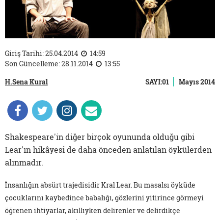
Giriş Tarihi: 25.04.2014
14:59
Son Güncelleme: 28.11.2014
13:55
H.Sena Kural
SAYI:01
Mayıs 2014
Shakespeare'in diğer birçok oyununda olduğu gibi
Lear'ın hikâyesi de daha önceden anlatılan öykülerden
alınmadır.
İnsanlığın absürt trajedisidir Kral Lear. Bu masalsı öyküde
çocuklarını kaybedince babalığı, gözlerini yitirince görmeyi
öğrenen ihtiyarlar, akıllıyken delirenler ve delirdikçe