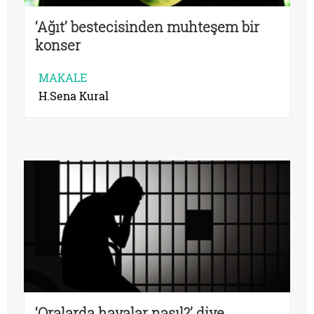
‘Ağıt’ bestecisinden muhteşem bir
konser
MAKALE
H.Sena Kural
‘Oralarda havalar nasıl?’ diye