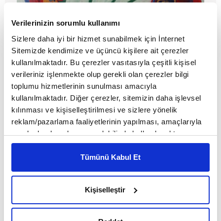
Zilan ve Özerli'den ortak ebru sergisi
Verilerinizin sorumlu kullanımı
Sizlere daha iyi bir hizmet sunabilmek için İnternet
Sitemizde kendimize ve üçüncü kişilere ait çerezler
kullanılmaktadır. Bu çerezler vasıtasıyla çeşitli kişisel
verileriniz işlenmekte olup gerekli olan çerezler bilgi
toplumu hizmetlerinin sunulması amacıyla
kullanılmaktadır. Diğer çerezler, sitemizin daha işlevsel
kılınması ve kişiselleştirilmesi ve sizlere yönelik
reklam/pazarlama faaliyetlerinin yapılması, amaçlarıyla
sınırlı olarak açık rızanız dahilinde kullanılacaktır.
Çerezlere ilişkin tercihlerinizi çerez paneli vasıtasıyla
belirleyebilirsiniz. Çerezlere ilişkin detaylı bilgi için
Tümünü Kabul Et
Ayarlar butonuna tıklayabilir,
Çerez Bilgilendirme
Caz tarihine yazılmış altın harfler
Metnimizi ziyaret edebilirsiniz.
Kişiselleştir
6698 sayılı Kişisel Verilerin Korunması Kanunu uyarınca
hazırlanmış olan İnternet Sitesi Aydınlatma Metnimizi
MAKALE
okumak ve sitemizi ziyaretiniz kapsamında