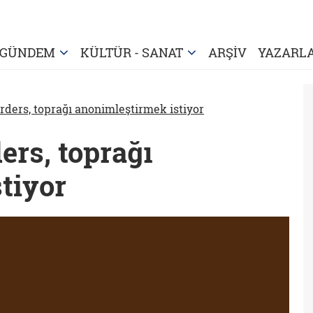
GÜNDEM
KÜLTÜR - SANAT
ARŞİV
YAZARL
rders, toprağı anonimleştirmek istiyor
ers, toprağı
tiyor