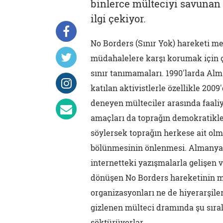
binlerce mülteciyi savunan b
ilgi çekiyor.
No Borders (Sınır Yok) hareketi m
müdahalelere karşı korumak için ç
sınır tanımamaları. 1990'larda Alm
katılan aktivistlerle özellikle 200
deneyen mülteciler arasında faaliy
amaçları da toprağın demokratikle
söylersek toprağın herkese ait olma
bölünmesinin önlenmesi. Almanya'd
internetteki yazışmalarla gelişen
dönüşen No Borders hareketinin m
organizasyonları ne de hiyerarşile
gizlenen mülteci dramında şu sıral
söktürüyorlar.