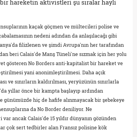
ir hareketin aktivistleri şu sıralar hayli
ensuplarının kaçak göçmen ve mültecileri polise ve
abalamasının nedeni adından da anlaşılacağı gibi
anya'da filizlenen ve şimdi Avrupa'nın her tarafından
9'dan beri Calais'de Manş Tüneli'ne sızmak için her yolu
et gösteren No Borders anti-kapitalist bir hareket ve
ştirilmesi yani anonimleştirilmesi. Daha açık
sı ve sınırların kaldırılması, yeryüzünün sınırlarla
a yıllar önce bir kampta başlayıp ardından
 ve günümüzde hiç de hafife alınmayacak bir şebekeye
ensuplarına da No Border deniliyor. Ne
ri var ancak Calais'de 15 yıldır dünyanın gözünden
ar çok sert tedbirler alan Fransız polisine kök