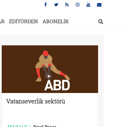
AR
EDİTÖRDEN
ABONELİK
Vatanseverlik sektörü
MAKALE
Birol Biçer