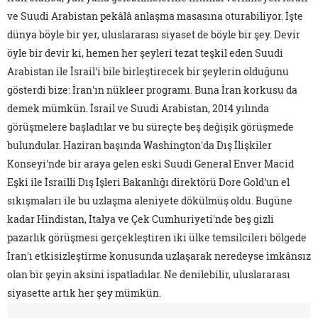
ve Suudi Arabistan pekâlâ anlaşma masasına oturabiliyor. İşte
dünya böyle bir yer, uluslararası siyaset de böyle bir şey. Devir
öyle bir devir ki, hemen her şeyleri tezat teşkil eden Suudi
Arabistan ile İsrail'i bile birleştirecek bir şeylerin olduğunu
gösterdi bize: İran'ın nükleer programı. Buna İran korkusu da
demek mümkün. İsrail ve Suudi Arabistan, 2014 yılında
görüşmelere başladılar ve bu süreçte beş değişik görüşmede
bulundular. Haziran başında Washington'da Dış İlişkiler
Konseyi'nde bir araya gelen eski Suudi General Enver Macid
Eşki ile İsrailli Dış İşleri Bakanlığı direktörü Dore Gold'un el
sıkışmaları ile bu uzlaşma aleniyete dökülmüş oldu. Bugüne
kadar Hindistan, İtalya ve Çek Cumhuriyeti'nde beş gizli
pazarlık görüşmesi gerçekleştiren iki ülke temsilcileri bölgede
İran'ı etkisizleştirme konusunda uzlaşarak neredeyse imkânsız
olan bir şeyin aksini ispatladılar. Ne denilebilir, uluslararası
siyasette artık her şey mümkün.