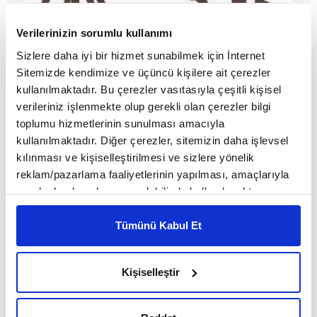
İşgal dizi oldu
Verilerinizin sorumlu kullanımı
Sizlere daha iyi bir hizmet sunabilmek için İnternet
Sitemizde kendimize ve üçüncü kişilere ait çerezler
MAKALE
kullanılmaktadır. Bu çerezler vasıtasıyla çeşitli kişisel
Birol Biçer
verileriniz işlenmekte olup gerekli olan çerezler bilgi
toplumu hizmetlerinin sunulması amacıyla
kullanılmaktadır. Diğer çerezler, sitemizin daha işlevsel
kılınması ve kişiselleştirilmesi ve sizlere yönelik
reklam/pazarlama faaliyetlerinin yapılması, amaçlarıyla
sınırlı olarak açık rızanız dahilinde kullanılacaktır.
Çerezlere ilişkin tercihlerinizi çerez paneli vasıtasıyla
belirleyebilirsiniz. Çerezlere ilişkin detaylı bilgi için
Tümünü Kabul Et
Ayarlar butonuna tıklayabilir,
Çerez Bilgilendirme
Metnimizi ziyaret edebilirsiniz.
Kişiselleştir
6698 sayılı Kişisel Verilerin Korunması Kanunu uyarınca
hazırlanmış olan İnternet Sitesi Aydınlatma Metnimizi
İnsansızlaştırılan ordu insanilikten
okumak ve sitemizi ziyaretiniz kapsamında