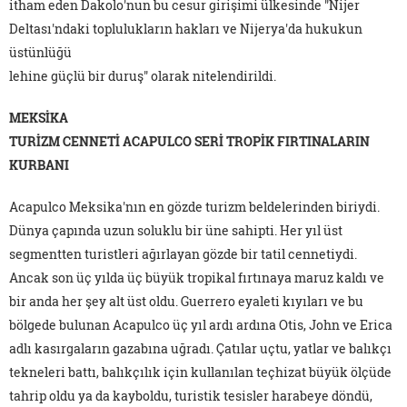
itham eden Dakolo'nun bu cesur girişimi ülkesinde "Nijer
Deltası'ndaki toplulukların hakları ve Nijerya'da hukukun
üstünlüğü
lehine güçlü bir duruş" olarak nitelendirildi.
MEKSİKA
TURİZM CENNETİ ACAPULCO SERİ TROPİK FIRTINALARIN
KURBANI
Acapulco Meksika'nın en gözde turizm beldelerinden biriydi.
Dünya çapında uzun soluklu bir üne sahipti. Her yıl üst
segmentten turistleri ağırlayan gözde bir tatil cennetiydi.
Ancak son üç yılda üç büyük tropikal fırtınaya maruz kaldı ve
bir anda her şey alt üst oldu. Guerrero eyaleti kıyıları ve bu
bölgede bulunan Acapulco üç yıl ardı ardına Otis, John ve Erica
adlı kasırgaların gazabına uğradı. Çatılar uçtu, yatlar ve balıkçı
tekneleri battı, balıkçılık için kullanılan teçhizat büyük ölçüde
tahrip oldu ya da kayboldu, turistik tesisler harabeye döndü,