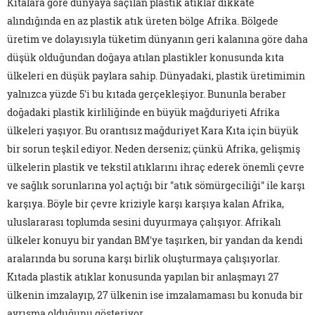
Kıtalara göre dünyaya saçılan plastik atıklar dikkate
alındığında en az plastik atık üreten bölge Afrika. Bölgede
üretim ve dolayısıyla tüketim dünyanın geri kalanına göre daha
düşük olduğundan doğaya atılan plastikler konusunda kıta
ülkeleri en düşük paylara sahip. Dünyadaki, plastik üretimimin
yalnızca yüzde 5'i bu kıtada gerçekleşiyor. Bununla beraber
doğadaki plastik kirliliğinde en büyük mağduriyeti Afrika
ülkeleri yaşıyor. Bu orantısız mağduriyet Kara Kıta için büyük
bir sorun teşkil ediyor. Neden derseniz; çünkü Afrika, gelişmiş
ülkelerin plastik ve tekstil atıklarını ihraç ederek önemli çevre
ve sağlık sorunlarına yol açtığı bir "atık sömürgeciliği" ile karşı
karşıya. Böyle bir çevre kriziyle karşı karşıya kalan Afrika,
uluslararası toplumda sesini duyurmaya çalışıyor. Afrikalı
ülkeler konuyu bir yandan BM'ye taşırken, bir yandan da kendi
aralarında bu soruna karşı birlik oluşturmaya çalışıyorlar.
Kıtada plastik atıklar konusunda yapılan bir anlaşmayı 27
ülkenin imzalayıp, 27 ülkenin ise imzalamaması bu konuda bir
ayrışma olduğunu gösteriyor.