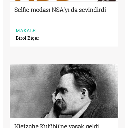
Selfie modası NSA'yı da sevindirdi
MAKALE
Birol Biçer
Nietzche Kulübü'ne yasak geldi