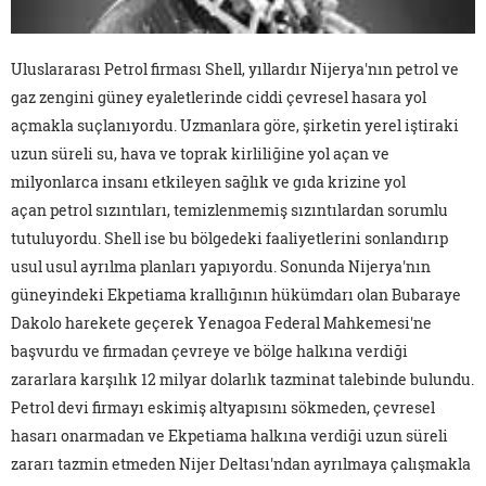
Uluslararası Petrol firması Shell, yıllardır Nijerya'nın petrol ve
gaz zengini güney eyaletlerinde ciddi çevresel hasara yol
açmakla suçlanıyordu. Uzmanlara göre, şirketin yerel iştiraki
uzun süreli su, hava ve toprak kirliliğine yol açan ve
milyonlarca insanı etkileyen sağlık ve gıda krizine yol
açan petrol sızıntıları, temizlenmemiş sızıntılardan sorumlu
tutuluyordu. Shell ise bu bölgedeki faaliyetlerini sonlandırıp
usul usul ayrılma planları yapıyordu. Sonunda Nijerya'nın
güneyindeki Ekpetiama krallığının hükümdarı olan Bubaraye
Dakolo harekete geçerek Yenagoa Federal Mahkemesi'ne
başvurdu ve firmadan çevreye ve bölge halkına verdiği
zararlara karşılık 12 milyar dolarlık tazminat talebinde bulundu.
Petrol devi firmayı eskimiş altyapısını sökmeden, çevresel
hasarı onarmadan ve Ekpetiama halkına verdiği uzun süreli
zararı tazmin etmeden Nijer Deltası'ndan ayrılmaya çalışmakla