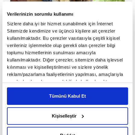
Verilerinizin sorumlu kullanımı
Sizlere daha iyi bir hizmet sunabilmek için İnternet
Sitemizde kendimize ve üçüncü kişilere ait çerezler
kullanılmaktadır. Bu çerezler vasıtasıyla çeşitli kişisel
verileriniz işlenmekte olup gerekli olan çerezler bilgi
toplumu hizmetlerinin sunulması amacıyla
ABD’nin Boko Haram’a karşı çözümü
kullanılmaktadır. Diğer çerezler, sitemizin daha işlevsel
TV kanalı
kılınması ve kişiselleştirilmesi ve sizlere yönelik
reklam/pazarlama faaliyetlerinin yapılması, amaçlarıyla
MAKALE
sınırlı olarak açık rızanız dahilinde kullanılacaktır.
Çerezlere ilişkin tercihlerinizi çerez paneli vasıtasıyla
Birol Biçer
belirleyebilirsiniz. Çerezlere ilişkin detaylı bilgi için
Tümünü Kabul Et
Ayarlar butonuna tıklayabilir,
Çerez Bilgilendirme
Metnimizi ziyaret edebilirsiniz.
Kişiselleştir
6698 sayılı Kişisel Verilerin Korunması Kanunu uyarınca
hazırlanmış olan İnternet Sitesi Aydınlatma Metnimizi
okumak ve sitemizi ziyaretiniz kapsamında