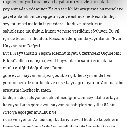
rağmen milyonlarca insan hayatlarını ve evlerini onlarla
paylaşmadan edemiyor. Yakın tarihli bir araştırma bu meseleye
gayet anlamlı bir cevap getiriyor ve aslında herkesin bildiği
şeyi bilimsel metotla teyit ederek kedi ve köpeklerin
sahiplerine mutluluk, huzur ve neşe verdiğini söylüyor. Bu yıl
içinde Social Indicators Research dergisinde yayınlanan "Evcil
Hayvanların Değeri:
Evcil Hayvanların Yaşam Memnuniyeti Üzerindeki Ölçülebilir
Etkisi" adlı bu çalışma, evcil hayvanların sahiplerini daha
mutlu ettiğini doğruluyor. Buna
göre evcil hayvanlar tıpkı çocuklar gibiler; aynı anda hem
yorucu hem de mutluluk ve neşe kaynağı oluyorlar. Açıkçası bu
araştırma herkesin zaten
bildiğini doğruluyor ancak bilmediğimiz bir şeyi daha ortaya
koyuyor. Buna göre evcil hayvanlar sahiplerine yıllık 84 bin
Avro'ya eşdeğer mutluluk ve
neşe veriyorlar. Anlaşıldığı kadarıyla evcil kedi ve köpeklerin
insan hayatına kattığı değer kendi ticari değerlerini fersah