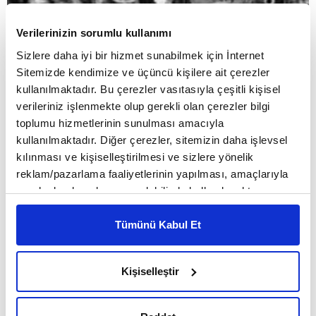
Verilerinizin sorumlu kullanımı
Giriş Tarihi: 25.09.2025
16:40
Sizlere daha iyi bir hizmet sunabilmek için İnternet
Son Güncelleme: 25.09.2025
18:03
Sitemizde kendimize ve üçüncü kişilere ait çerezler
Lacivert Yazı İşleri
SAYI:126
kullanılmaktadır. Bu çerezler vasıtasıyla çeşitli kişisel
verileriniz işlenmekte olup gerekli olan çerezler bilgi
toplumu hizmetlerinin sunulması amacıyla
kullanılmaktadır. Diğer çerezler, sitemizin daha işlevsel
kılınması ve kişiselleştirilmesi ve sizlere yönelik
HİNDİSTAN
reklam/pazarlama faaliyetlerinin yapılması, amaçlarıyla
NADEEM SHEHZAD
sınırlı olarak açık rızanız dahilinde kullanılacaktır.
MOHAMMAD SAUD
Çerezlere ilişkin tercihlerinizi çerez paneli vasıtasıyla
23 BİN YARALI KUŞUN KURTARICISI OLDULAR
belirleyebilirsiniz. Çerezlere ilişkin detaylı bilgi için
Tümünü Kabul Et
Ayarlar butonuna tıklayabilir,
Çerez Bilgilendirme
Metnimizi ziyaret edebilirsiniz.
Kişiselleştir
6698 sayılı Kişisel Verilerin Korunması Kanunu uyarınca
hazırlanmış olan İnternet Sitesi Aydınlatma Metnimizi
okumak ve sitemizi ziyaretiniz kapsamında