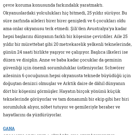
çevre koruma konusunda farkındalık yaratmaktı.
Okyanuslardaki yolculukları hiç bitmedi, 25 yıldır sürüyor. Bu
süre zarfında aileleri birer birer genişledi ve 6 çocukları oldu
ama onlar okyanusu terk etmedi. Şili'den Avustralya'ya kadar
hepsi başlarını dünyanın farklı bir köşesine çevirdiler. Aile 25
yıldır bir mürettebat gibi 20 metrekarelik yelkenli teknelerinde,
günün 24 saati birlikte yaşıyor ve çalışıyor. Başlıca ilkeleri ise
düzen ve disiplin. Anne ve baba kadar çocuklar da geminin
güvenliği için önemli sorumluluklar üstleniyorlar. Schwörer
ailesinin 6 çocuğunun hepsi okyanusta teknede büyüdüğü için
doğuştan denizci olmuşlar ve Arktik daire de dâhil dünyanın
dört bir köşesini görmüşler. Hayatın birçok yönünü küçük
teknelerinde görüyorlar ve tam donanımlı bir ekip gibi her biri
sorumluluk alıyor, nöbet tutuyor ve gemileriyle beraber ve
hayatlarını da yüzdürüyorlar.
GANA