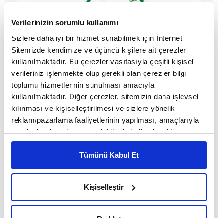
Verilerinizin sorumlu kullanımı
Sizlere daha iyi bir hizmet sunabilmek için İnternet
Sitemizde kendimize ve üçüncü kişilere ait çerezler
kullanılmaktadır. Bu çerezler vasıtasıyla çeşitli kişisel
IŞİD zengin anladık ama finansal
verileriniz işlenmekte olup gerekli olan çerezler bilgi
yapısı nasıl yönetiliyor?
toplumu hizmetlerinin sunulması amacıyla
kullanılmaktadır. Diğer çerezler, sitemizin daha işlevsel
MAKALE
kılınması ve kişiselleştirilmesi ve sizlere yönelik
Birol Biçer
reklam/pazarlama faaliyetlerinin yapılması, amaçlarıyla
sınırlı olarak açık rızanız dahilinde kullanılacaktır.
Çerezlere ilişkin tercihlerinizi çerez paneli vasıtasıyla
belirleyebilirsiniz. Çerezlere ilişkin detaylı bilgi için
Tümünü Kabul Et
Ayarlar butonuna tıklayabilir,
Çerez Bilgilendirme
Metnimizi ziyaret edebilirsiniz.
Kişiselleştir
6698 sayılı Kişisel Verilerin Korunması Kanunu uyarınca
hazırlanmış olan İnternet Sitesi Aydınlatma Metnimizi
okumak ve sitemizi ziyaretiniz kapsamında