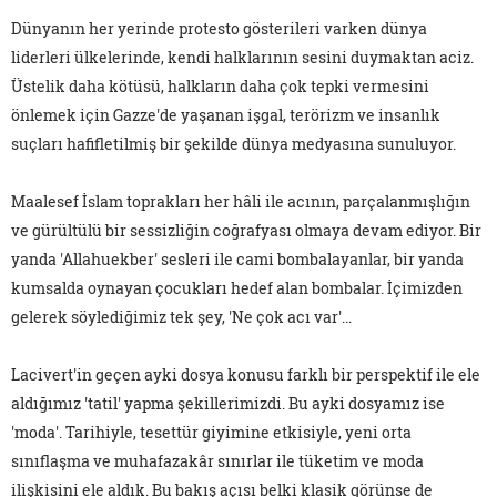
Dünyanın her yerinde protesto gösterileri varken dünya
liderleri ülkelerinde, kendi halklarının sesini duymaktan aciz.
Üstelik daha kötüsü, halkların daha çok tepki vermesini
önlemek için Gazze'de yaşanan işgal, terörizm ve insanlık
suçları hafifletilmiş bir şekilde dünya medyasına sunuluyor.
Maalesef İslam toprakları her hâli ile acının, parçalanmışlığın
ve gürültülü bir sessizliğin coğrafyası olmaya devam ediyor. Bir
yanda 'Allahuekber' sesleri ile cami bombalayanlar, bir yanda
kumsalda oynayan çocukları hedef alan bombalar. İçimizden
gelerek söylediğimiz tek şey, 'Ne çok acı var'…
Lacivert'in geçen ayki dosya konusu farklı bir perspektif ile ele
aldığımız 'tatil' yapma şekillerimizdi. Bu ayki dosyamız ise
'moda'. Tarihiyle, tesettür giyimine etkisiyle, yeni orta
sınıflaşma ve muhafazakâr sınırlar ile tüketim ve moda
ilişkisini ele aldık. Bu bakış açısı belki klasik görünse de