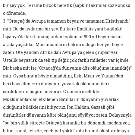
bir şey yok. Tersine birçok heretik (sapkın) akımlar söz konusu
o dönemde.
3. "Ortaçağ'da Avrupa tamamen beyaz ve tamamen Hristiyandı"
miti. Bu da uydurma bir şey. Bir kere Endülüs yani bugünkü
İspanya'da farklı inançlardan toplumlar 800 yıl boyunca bir
arada yaşadılar. Müslümanların hâkim olduğu her yer böyle
zaten. Öte yandan Afrika'dan Avrupa'ya gelen gruplar var.
Üstelik beyaz ırk da tek tip değil; çok farklı milletler var içinde.
Bir başka mit ise "Ortaçağ'da dünyanın düz olduğuna inanıldığı"
miti. Oysa bunun böyle olmadığını, Eski Mısır ve Yunan'dan
beri bazı âlimlerin dünyanın yuvarlak olduğunu ileri
sürdüklerini bugün biliyoruz. O dönem özellikle
Müslümanlardan etkilenen Batılıların dünyanın yuvarlak
olduğunu bildiklerini biliyoruz. İbn Haldun, Gazzali gibi
düşünürler dünyanın küre olduğunu söylüyor zaten. Dolayısıyla
"bu bin yıllık süreçte Ortaçağ karanlık bir dönemdi, medeniyet,
bilim, sanat, felsefe, edebiyat yoktu" gibi bir mit oluşturulmaya