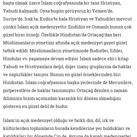
başta olmak üzere İslam coğrafyasında bir tane Hristiyan,
Yahudi kalmazdı. Oysa bugün görüyoruz ki Yemen'de,
Suriye'de, Irak'ta, Kudüs'te hala Hristiyan ve Yahudiler mevcut
çünkü İslam açık medeniyettir. Endülüs ve Osmanlı bunun çok
güzel birer örneği. Özellikle Hindistan'da Ortaçağ'dan beri
Müslümanların yönetimi altında açık medeniyet gayet güzel
tatbik edildi. Müslümanların yönetiminde Budistler, Sihler,
Hindular vs. yaşamaya devam ediyor. İslam sadece ehl-i kitap
Yahudi ve Hristiyanlara değil, diğer inanç gruplarına da haklar
ve özgürlükler tanıyor. Bunun en güzel örneklerinden biri
Hindistan. İslam coğrafyasının başka yerlerinde de Mecusilere,
putperestlere de haklar tanınmıştır. Ortaçağ denilen o zaman
diliminin bizim açımızdan karanlık bir dönem olmadığını
gösteren en güzel delil de budur.
İslam'ın açık medeniyet olduğu ve farklı din, dil, ırk ve
kültürlerden toplumların burada kendilerine yer buldukları ve
katıldıkları bir dönemde Çin de, Avrupa da kapalı medeniyetler.