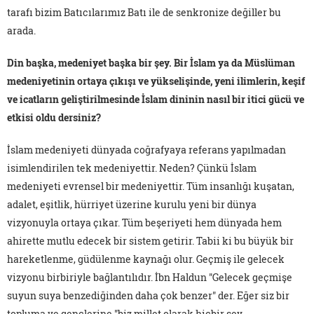
tarafı bizim Batıcılarımız Batı ile de senkronize değiller bu
arada.
Din başka, medeniyet başka bir şey. Bir İslam ya da Müslüman
medeniyetinin ortaya çıkışı ve yükselişinde, yeni ilimlerin, keşif
ve icatların geliştirilmesinde İslam dininin nasıl bir itici gücü ve
etkisi oldu dersiniz?
İslam medeniyeti dünyada coğrafyaya referans yapılmadan
isimlendirilen tek medeniyettir. Neden? Çünkü İslam
medeniyeti evrensel bir medeniyettir. Tüm insanlığı kuşatan,
adalet, eşitlik, hürriyet üzerine kurulu yeni bir dünya
vizyonuyla ortaya çıkar. Tüm beşeriyeti hem dünyada hem
ahirette mutlu edecek bir sistem getirir. Tabii ki bu büyük bir
hareketlenme, güdülenme kaynağı olur. Geçmiş ile gelecek
vizyonu birbiriyle bağlantılıdır. İbn Haldun "Gelecek geçmişe
suyun suya benzediğinden daha çok benzer" der. Eğer siz bir
topluma ve gençlerine "biz millet olarak hiçbir şey