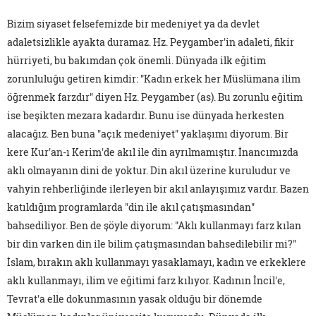
Bizim siyaset felsefemizde bir medeniyet ya da devlet
adaletsizlikle ayakta duramaz. Hz. Peygamber'in adaleti, fikir
hürriyeti, bu bakımdan çok önemli. Dünyada ilk eğitim
zorunluluğu getiren kimdir: "Kadın erkek her Müslümana ilim
öğrenmek farzdır" diyen Hz. Peygamber (as). Bu zorunlu eğitim
ise beşikten mezara kadardır. Bunu ise dünyada herkesten
alacağız. Ben buna "açık medeniyet" yaklaşımı diyorum. Bir
kere Kur'an-ı Kerim'de akıl ile din ayrılmamıştır. İnancımızda
aklı olmayanın dini de yoktur. Din akıl üzerine kuruludur ve
vahyin rehberliğinde ilerleyen bir akıl anlayışımız vardır. Bazen
katıldığım programlarda "din ile akıl çatışmasından"
bahsediliyor. Ben de şöyle diyorum: "Aklı kullanmayı farz kılan
bir din varken din ile bilim çatışmasından bahsedilebilir mi?"
İslam, bırakın aklı kullanmayı yasaklamayı, kadın ve erkeklere
aklı kullanmayı, ilim ve eğitimi farz kılıyor. Kadının İncil'e,
Tevrat'a elle dokunmasının yasak olduğu bir dönemde