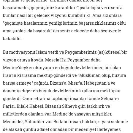
başaramadık, geçmişimiz karanlıktır" psikolojisi verirseniz
bunlar nasıl bir gelecek vizyonu kurabilir ki. Ama siz onlara
"geçmişte hatalarımız, yenilgilerimiz, başarısızlıklarımız oldu
ama şunları da başardık" derseniz geleceğe daha özgüvenle
bakabilir.
Bu motivasyonu İslam verdi ve Peygamberimiz (as) küresel bir
vizyon ortaya koydu. Mesela Hz. Peygamber daha
Medine'deyken dünyanın en büyük devletlerinden biri olan
İran'ın kisrasına mektup gönderdi ve "Müslüman olup, huzura
barışa ermeye" çağırdı. Bizans'a, Mısır'a, Habeşistan'a ve
dönemin diğer en büyük devletlerinin krallarına mektuplar
gönderdi. Onun etrafına topladığı insanlar içinde Selman-ı
Farisi, Bilal-i Habeşi, Bizanslı Süheyb gibi farklı ırk ve
milletlerden olanları var, Medine'de yaşayan müşrikler,
Mecusiler, Yahudiler var. Bu tabii insan hakları, siyasi sistemle
de alakalı çünkü adalet olmadan bir medeniyet ilerleyemez.