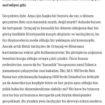
sarf ediyor gibi.
Gerçekten öyle. Ama işin başka bir boyutu da var; o dönem
gerçekten Batı için karanlık mıydı, değil miydi? Aslında burası
da tartışmalı. Ortaçağ'ın karanlık bir dönem olduğuna dair bir
görüş özellikle Hristiyanlık karşıtı düşünür ve tarihçilerin, bu
tür düşüncelerin moda olduğu bir yaklaşım söz konusuydu.
Ancak artık Batılı tarihçiler de Ortaçağ ve Rönesans
kavramlarını eskisi gibi kullanmıyorlar. Bu görüşlerin çoğunun
temelsiz kurgu olduğu ortaya çıktı çünkü. Önce bunun
nedenlerine, sonra da bu "karanlık" kurgusunu nasıl İslam'a
yamamaya çalışıyorlar ona bakalım. İlki, M.S. 500'lerde Batı
Roma'nın yıkılmasıyla başlayıp 1500'lerde İstanbul'un fethiyle
ya da Amerika'nın keşfiyle biten ve her şeyin aynı olduğu bin
yıllık kaba bir dönemlendirme olabilir mi? Bir kere bu tutarsız
zira bu bin yıl boyunca Avrupa'da çok büyük dönüşümler
gerçekleşti. Bu yüzden yeni tarihçiler bu devreyi erken modern