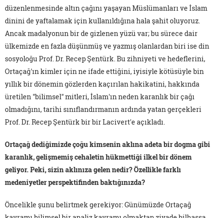
düzenlenmesinde altın çağını yaşayan Müslümanları ve İslam
dinini de yaftalamak için kullanıldığına hala şahit oluyoruz.
Ancak madalyonun bir de gizlenen yüzü var; bu sürece dair
ülkemizde en fazla düşünmüş ve yazmış olanlardan biri ise din
sosyoloğu Prof. Dr. Recep Şentürk. Bu zihniyeti ve hedeflerini,
Ortaçağ'ın kimler için ne ifade ettiğini, iyisiyle kötüsüyle bin
yıllık bir dönemin gözlerden kaçırılan hakikatini, hakkında
üretilen "bilimsel" mitleri, İslam'ın neden karanlık bir çağı
olmadığını, tarihi sınıflandırmanın ardında yatan gerçekleri
Prof. Dr. Recep Şentürk bir bir Lacivert'e açıkladı.
Ortaçağ dediğimizde çoğu kimsenin aklına adeta bir dogma gibi
karanlık, gelişmemiş cehaletin hükmettiği ilkel bir dönem
geliyor. Peki, sizin aklınıza gelen nedir? Özellikle farklı
medeniyetler perspektifinden baktığınızda?
Öncelikle şunu belirtmek gerekiyor: Günümüzde Ortaçağ
kavramı bilimsel bir analiz kavramı olmaktan ziyade bilhassa