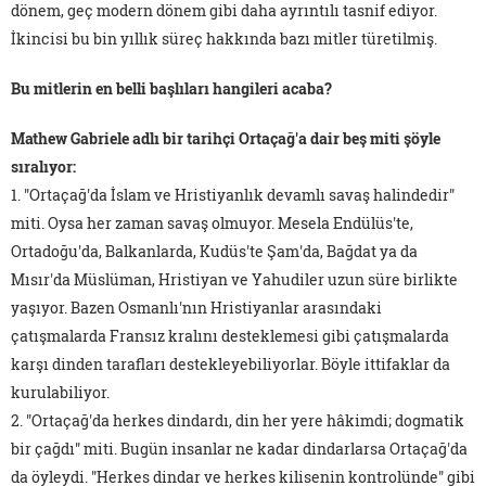
dönem, geç modern dönem gibi daha ayrıntılı tasnif ediyor.
İkincisi bu bin yıllık süreç hakkında bazı mitler türetilmiş.
Bu mitlerin en belli başlıları hangileri acaba?
Mathew Gabriele adlı bir tarihçi Ortaçağ'a dair beş miti şöyle
sıralıyor:
1. "Ortaçağ'da İslam ve Hristiyanlık devamlı savaş halindedir"
miti. Oysa her zaman savaş olmuyor. Mesela Endülüs'te,
Ortadoğu'da, Balkanlarda, Kudüs'te Şam'da, Bağdat ya da
Mısır'da Müslüman, Hristiyan ve Yahudiler uzun süre birlikte
yaşıyor. Bazen Osmanlı'nın Hristiyanlar arasındaki
çatışmalarda Fransız kralını desteklemesi gibi çatışmalarda
karşı dinden tarafları destekleyebiliyorlar. Böyle ittifaklar da
kurulabiliyor.
2. "Ortaçağ'da herkes dindardı, din her yere hâkimdi; dogmatik
bir çağdı" miti. Bugün insanlar ne kadar dindarlarsa Ortaçağ'da
da öyleydi. "Herkes dindar ve herkes kilisenin kontrolünde" gibi