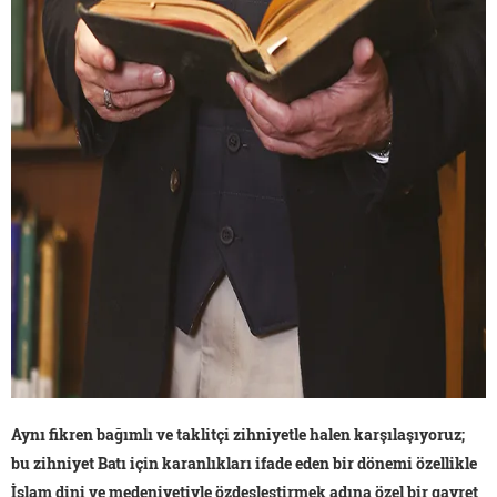
Aynı fikren bağımlı ve taklitçi zihniyetle halen karşılaşıyoruz;
bu zihniyet Batı için karanlıkları ifade eden bir dönemi özellikle
İslam dini ve medeniyetiyle özdeşleştirmek adına özel bir gayret