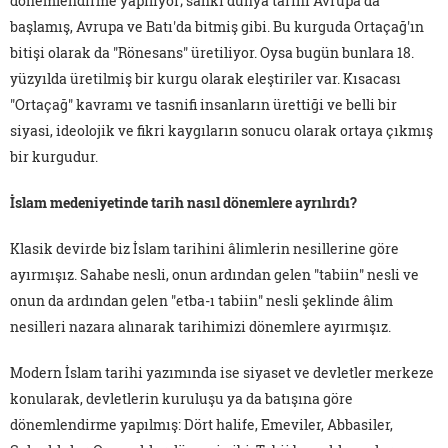
dönemlendirme yapılıyor; sanki dünya tarihi Avrupa'da
başlamış, Avrupa ve Batı'da bitmiş gibi. Bu kurguda Ortaçağ'ın
bitişi olarak da "Rönesans" üretiliyor. Oysa bugün bunlara 18.
yüzyılda üretilmiş bir kurgu olarak eleştiriler var. Kısacası
"Ortaçağ" kavramı ve tasnifi insanların ürettiği ve belli bir
siyasi, ideolojik ve fikri kaygıların sonucu olarak ortaya çıkmış
bir kurgudur.
İslam medeniyetinde tarih nasıl dönemlere ayrılırdı?
Klasik devirde biz İslam tarihini âlimlerin nesillerine göre
ayırmışız. Sahabe nesli, onun ardından gelen "tabiin" nesli ve
onun da ardından gelen "etba-ı tabiin" nesli şeklinde âlim
nesilleri nazara alınarak tarihimizi dönemlere ayırmışız.
Modern İslam tarihi yazımında ise siyaset ve devletler merkeze
konularak, devletlerin kuruluşu ya da batışına göre
dönemlendirme yapılmış: Dört halife, Emeviler, Abbasiler,