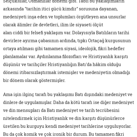
Selçuklular, Osmanlılar dönemi gibi. Tabii bu yaklaşımların
arkasında "tarihin itici gücü kimdir" sorusuna dayanan,
medeniyeti inşa eden ve toplumları örgütleyen ana unsurlar
olarak âlimler ile devletleri, ilim ile siyaseti ölçüt
alan ciddi bir felsefi yaklaşım var. Dolayısıyla Batılıların tarihi
devirlere ayırma çabasının ardında, tıpkı Ortaçağ kurgusunun
ortaya atılması gibi tamamen siyasi, ideolojik, fikri hedefler
planlamalar var. Aydınlanma filozofları ve Hristiyanlık karşıtı
düşünür ve tarihçiler Hristiyanlığın Batı'da hâkim olduğu
dönemi itibarsızlaştırmak istemişler ve medeniyetin olmadığı
bir dönem olarak göstermişler.
Ama işin ilginç tarafı bu yaklaşımı Batı dışındaki medeniyet ve
dinlere de uygulamışlar. Daha da kötü tarafı ise diğer medeniyet
ve din mensupları da Batı medeniyet ve tarih tecrübesini
nitelendirmek için Hristiyanlık ve din karşıtı düşünürlerce
üretilen bu kurguyu kendi medeniyet tarihlerine uyguluyorlar.
Bu da çok komik ve çok ironik bir durum. Bu tamamen fikri