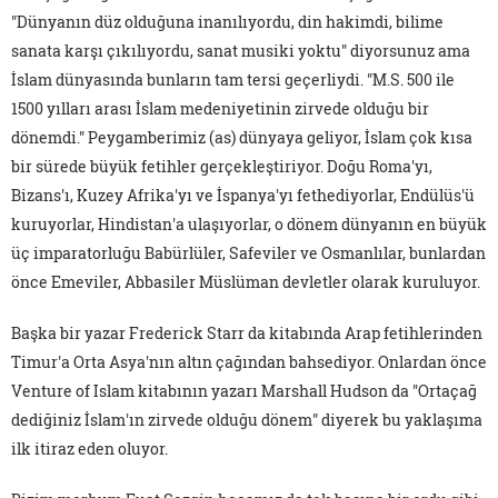
"Dünyanın düz olduğuna inanılıyordu, din hakimdi, bilime
sanata karşı çıkılıyordu, sanat musiki yoktu" diyorsunuz ama
İslam dünyasında bunların tam tersi geçerliydi. "M.S. 500 ile
1500 yılları arası İslam medeniyetinin zirvede olduğu bir
dönemdi." Peygamberimiz (as) dünyaya geliyor, İslam çok kısa
bir sürede büyük fetihler gerçekleştiriyor. Doğu Roma'yı,
Bizans'ı, Kuzey Afrika'yı ve İspanya'yı fethediyorlar, Endülüs'ü
kuruyorlar, Hindistan'a ulaşıyorlar, o dönem dünyanın en büyük
üç imparatorluğu Babürlüler, Safeviler ve Osmanlılar, bunlardan
önce Emeviler, Abbasiler Müslüman devletler olarak kuruluyor.
Başka bir yazar Frederick Starr da kitabında Arap fetihlerinden
Timur'a Orta Asya'nın altın çağından bahsediyor. Onlardan önce
Venture of Islam kitabının yazarı Marshall Hudson da "Ortaçağ
dediğiniz İslam'ın zirvede olduğu dönem" diyerek bu yaklaşıma
ilk itiraz eden oluyor.