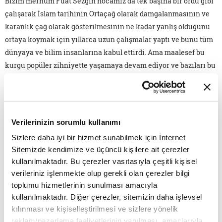
Bizim merhum Fuat Sezgin hocamız da tek başına bir ordu gibi
çalışarak İslam tarihinin Ortaçağ olarak damgalanmasının ve
karanlık çağ olarak gösterilmesinin ne kadar yanlış olduğunu
ortaya koymak için yıllarca uzun çalışmalar yaptı ve bunu tüm
dünyaya ve bilim insanlarına kabul ettirdi. Ama maalesef bu
kurgu popüler zihniyette yaşamaya devam ediyor ve bazıları bu
çürük söylemden destek almaya çalışıyorlar.
Batılı yaftaları tekrarlayan bazı yerli zihniyetlerin niyeti nedir
acaba?
Verilerinizin sorumlu kullanımı
Maalesef Türk aydınlarında böyle bir taklitçilik var. Bunun
Sizlere daha iyi bir hizmet sunabilmek için İnternet
ardındaki gizli ajanda Türk ve Müslüman gençlerinin kendi
Sitemizde kendimize ve üçüncü kişilere ait çerezler
kullanılmaktadır. Bu çerezler vasıtasıyla çeşitli kişisel
tarihleriyle gurur duymamaları, kendi tarih ve
verileriniz işlenmekte olup gerekli olan çerezler bilgi
medeniyetlerinden utanmalarını, bizim tarihimiz karanlık çağ
toplumu hizmetlerinin sunulması amacıyla
demelerini ve redd-i miras yapmalarını sağlamak ve zihinleri
kullanılmaktadır. Diğer çerezler, sitemizin daha işlevsel
Batı taklitçiliğine hazırlamak.
kılınması ve kişiselleştirilmesi ve sizlere yönelik
reklam/pazarlama faaliyetlerinin yapılması, amaçlarıyla