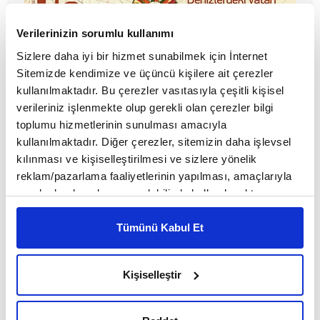
Verilerinizin sorumlu kullanımı
Sizlere daha iyi bir hizmet sunabilmek için İnternet
Sitemizde kendimize ve üçüncü kişilere ait çerezler
kullanılmaktadır. Bu çerezler vasıtasıyla çeşitli kişisel
verileriniz işlenmekte olup gerekli olan çerezler bilgi
toplumu hizmetlerinin sunulması amacıyla
Akdeniz
kullanılmaktadır. Diğer çerezler, sitemizin daha işlevsel
kılınması ve kişiselleştirilmesi ve sizlere yönelik
reklam/pazarlama faaliyetlerinin yapılması, amaçlarıyla
sınırlı olarak açık rızanız dahilinde kullanılacaktır.
Çerezlere ilişkin tercihlerinizi çerez paneli vasıtasıyla
belirleyebilirsiniz. Çerezlere ilişkin detaylı bilgi için
Tümünü Kabul Et
Ayarlar butonuna tıklayabilir,
Çerez Bilgilendirme
Metnimizi ziyaret edebilirsiniz.
Kişiselleştir
6698 sayılı Kişisel Verilerin Korunması Kanunu uyarınca
hazırlanmış olan İnternet Sitesi Aydınlatma Metnimizi
okumak ve sitemizi ziyaretiniz kapsamında