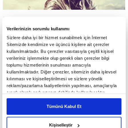
Giriş Tarihi: 12.08.2021
16:46
Son Güncelleme: 13.08.2021
16:14
Verilerinizin sorumlu kullanımı
SAYI:02
Haziran 2014
Sizlere daha iyi bir hizmet sunabilmek için İnternet
Sitemizde kendimize ve üçüncü kişilere ait çerezler
kullanılmaktadır. Bu çerezler vasıtasıyla çeşitli kişisel
verileriniz işlenmekte olup gerekli olan çerezler bilgi
toplumu hizmetlerinin sunulması amacıyla
kullanılmaktadır. Diğer çerezler, sitemizin daha işlevsel
kılınması ve kişiselleştirilmesi ve sizlere yönelik
reklam/pazarlama faaliyetlerinin yapılması, amaçlarıyla
sınırlı olarak açık rızanız dahilinde kullanılacaktır.
Çerezlere ilişkin tercihlerinizi çerez paneli vasıtasıyla
belirleyebilirsiniz. Çerezlere ilişkin detaylı bilgi için
Tümünü Kabul Et
Ayarlar butonuna tıklayabilir,
Çerez Bilgilendirme
Metnimizi ziyaret edebilirsiniz.
Kişiselleştir
6698 sayılı Kişisel Verilerin Korunması Kanunu uyarınca